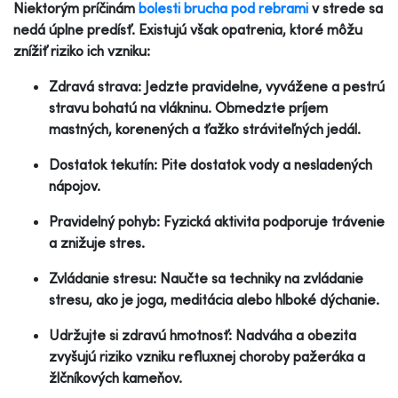
Niektorým príčinám
bolesti brucha pod rebrami
v strede sa
nedá úplne predísť. Existujú však opatrenia, ktoré môžu
znížiť riziko ich vzniku:
Zdravá strava: Jedzte pravidelne, vyvážene a pestrú
stravu bohatú na vlákninu. Obmedzte príjem
mastných, korenených a ťažko stráviteľných jedál.
Dostatok tekutín: Pite dostatok vody a nesladených
nápojov.
Pravidelný pohyb: Fyzická aktivita podporuje trávenie
a znižuje stres.
Zvládanie stresu: Naučte sa techniky na zvládanie
stresu, ako je joga, meditácia alebo hlboké dýchanie.
Udržujte si zdravú hmotnosť: Nadváha a obezita
zvyšujú riziko vzniku refluxnej choroby pažeráka a
žlčníkových kameňov.