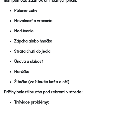
nám pomôžu zúžiť okruh možných príčin:
Pálenie záhy
Nevoľnosť a vracanie
Nadúvanie
Zápcha alebo hnačka
Strata chuti do jedla
Únava a slabosť
Horúčka
Žltačka (zožltnutie kože a očí)
Príčiny bolesti brucha pod rebrami v strede:
Tráviace problémy: