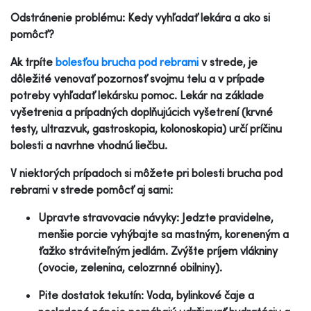
Odstránenie problému: Kedy vyhľadať lekára a ako si
pomôcť?
Ak trpíte
bolesťou brucha pod rebrami
v strede, je
dôležité venovať pozornosť svojmu telu a v prípade
potreby vyhľadať lekársku pomoc. Lekár na základe
vyšetrenia a prípadných doplňujúcich vyšetrení (krvné
testy, ultrazvuk, gastroskopia, kolonoskopia) určí príčinu
bolesti a navrhne vhodnú liečbu.
V niektorých prípadoch si môžete pri bolesti brucha pod
rebrami v strede pomôcť aj sami:
Upravte stravovacie návyky: Jedzte pravidelne,
menšie porcie vyhýbajte sa mastným, koreneným a
ťažko stráviteľným jedlám. Zvýšte príjem vlákniny
(ovocie, zelenina, celozrnné obilniny).
Pite dostatok tekutín: Voda, bylinkové čaje a