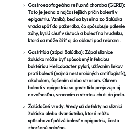
Gastroezofageálna refluxná choroba (GERD):
Toto je jedna z najčastejších príčin bolesti v
epigastriu. Vzniká, keď sa kyselina zo žalúdka
vracia späť do pažeráka, čo spôsobuje pálenie
záhy, kyslú chuť v ústach a bolesť na hrudníku,
ktorá sa môže šíriť aj do oblasti pod rebrami.
Gastritída (zápal žalúdka): Zápal sliznice
žalúdka môže byť spôsobený infekciou
baktériou Helicobacter pylori, užívaním liekov
proti bolesti (najmä nesteroidných antiflogistík),
alkoholom, fajčením alebo stresom. Okrem
bolesti v epigastriu sa gastritída prejavuje aj
nevoľnosťou, vracaním a stratou chuti do jedla.
Žalúdočné vredy: Vredy sú defekty na sliznici
žalúdka alebo dvanástnika, ktoré môžu
spôsobovať pálivú bolesť v epigastriu, často
zhoršenú nalačno.