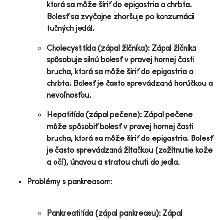
ktorá sa môže šíriť do epigastria a chrbta.
Bolesť sa zvyčajne zhoršuje po konzumácii
tučných jedál.
Cholecystitída (zápal žlčníka): Zápal žlčníka
spôsobuje silnú bolesť v pravej hornej časti
brucha, ktorá sa môže šíriť do epigastria a
chrbta. Bolesť je často sprevádzaná horúčkou a
nevoľnosťou.
Hepatitída (zápal pečene): Zápal pečene
môže spôsobiť bolesť v pravej hornej časti
brucha, ktorá sa môže šíriť do epigastria. Bolesť
je často sprevádzaná žltačkou (zožltnutie kože
a očí), únavou a stratou chuti do jedla.
Problémy s pankreasom:
Pankreatitída (zápal pankreasu): Zápal