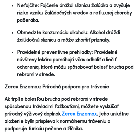
Nefajčite: Fajčenie dráždi sliznicu žalúdka a zvyšuje
riziko vzniku žalúdočných vredov a refluxnej choroby
pažeráka.
Obmedzte konzumáciu alkoholu: Alkohol dráždi
žalúdočnú sliznicu a môže zhoršiť príznaky.
Pravidelné preventívne prehliadky: Pravidelné
návštevy lekára pomáhajú včas odhaliť a liečiť
ochorenia, ktoré môžu spôsobovať bolesť brucha pod
rebrami v strede.
Zerex Enzemax: Prírodná podpora pre trávenie
Ak trpíte bolesťou brucha pod rebrami v strede
spôsobenou tráviacimi ťažkosťami, môžete vyskúšať
prírodný výživový doplnok
Zerex Enzemax
. Jeho unikátne
zloženie bylín prispieva k normálnemu tráveniu a
podporuje funkciu pečene a žlčníka.