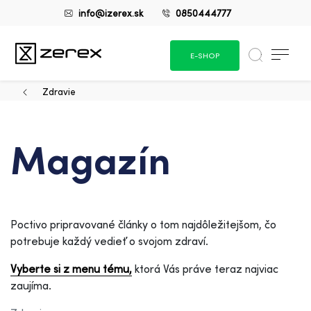
info@izerex.sk
0850444777
E-SHOP
Zdravie
Magazín
Poctivo pripravované články o tom najdôležitejšom, čo
potrebuje každý vedieť o svojom zdraví.
Vyberte si z menu tému,
ktorá Vás práve teraz najviac
zaujíma.