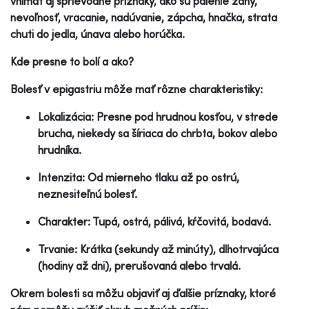
vnímať aj sprievodné príznaky, ako sú pálenie záhy,
nevoľnosť, vracanie, nadúvanie, zápcha, hnačka, strata
chuti do jedla, únava alebo horúčka.
Kde presne to bolí a ako?
Bolesť v epigastriu môže mať rôzne charakteristiky:
Lokalizácia: Presne pod hrudnou kosťou, v strede
brucha, niekedy sa šíriaca do chrbta, bokov alebo
hrudníka.
Intenzita: Od mierneho tlaku až po ostrú,
neznesiteľnú bolesť.
Charakter: Tupá, ostrá, pálivá, kŕčovitá, bodavá.
Trvanie: Krátka (sekundy až minúty), dlhotrvajúca
(hodiny až dni), prerušovaná alebo trvalá.
Okrem bolesti sa môžu objaviť aj ďalšie príznaky, ktoré