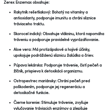
Zerex Enzemax obsahuje:
Rakytník rešetliakový: Bohatý na vitamíny a
antioxidanty, podporuje imunitu a chráni sliznice
tráviaceho traktu.
Skorocel indický: Obsahuje vlákninu, ktorá napomáha
tráveniu a podporuje pravidelné vyprázdňovanie.
Aloe vera: Má protizápalové a hojivé účinky,
upokojuje podráždenú sliznicu žalúdka a čriev.
Púpava lekárska: Podporuje trávenie, čistí pečeň a
žlčník, prispieva k detoxikácii organizmu.
Ostropestrec mariánsky: Chráni pečeň pred
poškodením, podporuje jej regeneráciu a
detoxikačné funkcie.
Čierne korenie: Stimuluje trávenie, zvyšuje
vylučovanie tráviacich enzýmov a zlepšuje