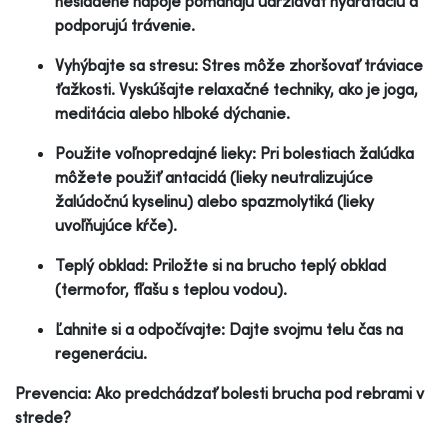
nesladené nápoje pomáhajú udržiavať hydratáciu a
podporujú trávenie.
Vyhýbajte sa stresu: Stres môže zhoršovať tráviace
ťažkosti. Vyskúšajte relaxačné techniky, ako je joga,
meditácia alebo hlboké dýchanie.
Použite voľnopredajné lieky: Pri bolestiach žalúdka
môžete použiť antacidá (lieky neutralizujúce
žalúdočnú kyselinu) alebo spazmolytiká (lieky
uvoľňujúce kŕče).
Teplý obklad: Priložte si na brucho teplý obklad
(termofor, fľašu s teplou vodou).
Ľahnite si a odpočívajte: Dajte svojmu telu čas na
regeneráciu.
Prevencia: Ako predchádzať bolesti brucha pod rebrami v
strede?