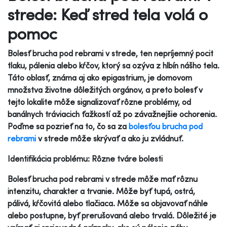
strede: Keď stred tela volá o
pomoc
Bolesť brucha pod rebrami v strede, ten nepríjemný pocit
tlaku, pálenia alebo kŕčov, ktorý sa ozýva z hlbín nášho tela.
Táto oblasť, známa aj ako epigastrium, je domovom
množstva životne dôležitých orgánov, a preto bolesť v
tejto lokalite môže signalizovať rôzne problémy, od
banálnych tráviacich ťažkostí až po závažnejšie ochorenia.
Poďme sa pozrieť na to, čo sa za
bolesťou brucha pod
rebrami
v strede môže skrývať a ako ju zvládnuť.
Identifikácia problému: Rôzne tváre bolesti
Bolesť brucha pod rebrami v strede môže mať rôznu
intenzitu, charakter a trvanie. Môže byť tupá, ostrá,
pálivá, kŕčovitá alebo tlačiaca. Môže sa objavovať náhle
alebo postupne, byť prerušovaná alebo trvalá. Dôležité je