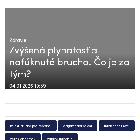
Zdravie
Zvýšená plynatosť a
nafúknuté brucho. Čo je za
tým?
04.01.2026 19:59
bolesť brucha pod rebrami
epigastrická bolesť
tráviace ťažkosti
zerex enzemax
zdravé trávenie