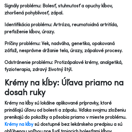
Signály problému: Bolesť, stuhnutosť a opuchy kĺbov,
zhoršená pohyblivosť, zápal.
Identifikácia problému: Artróza, reumatoidná artritída,
preťaženie kĺbov, úrazy.
Príčiny problému: Vek, nadváha, genetika, opakovaná
záťaž, nesprávne držanie tela, úrazy, zápalové procesy.
Odstránenie problému: Protizápalové krémy, analgetiká,
fyzioterapia, zdravý životný štýl.
Krémy na kĺby: Úľava priamo na
dosah ruky
Krémy na kĺby sú lokálne aplikované prípravky, ktoré
prinášajú úľavu od bolesti a zápalu. Vďaka svojmu zloženiu
prenikajú do pokožky a pôsobia priamo v mieste problému.
Krémy na kĺby
sú dostupné bez lekárskeho predpisu a sú
obľúbenou voľbou pre ľudí trpiacich bolesťami kĺbov.