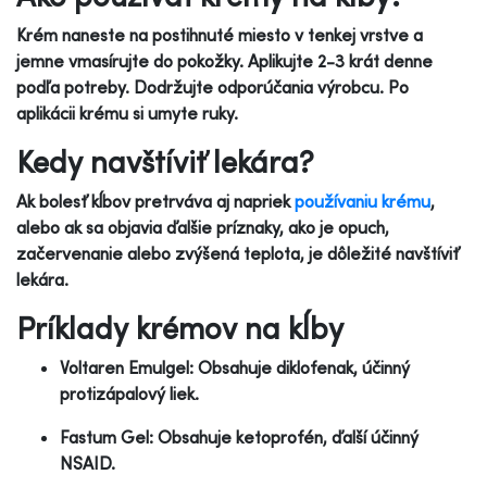
Krém naneste na postihnuté miesto v tenkej vrstve a
jemne vmasírujte do pokožky. Aplikujte 2-3 krát denne
podľa potreby. Dodržujte odporúčania výrobcu. Po
aplikácii krému si umyte ruky.
Kedy navštíviť lekára?
Ak bolesť kĺbov pretrváva aj napriek
používaniu krému
,
alebo ak sa objavia ďalšie príznaky, ako je opuch,
začervenanie alebo zvýšená teplota, je dôležité navštíviť
lekára.
Príklady krémov na kĺby
Voltaren Emulgel: Obsahuje diklofenak, účinný
protizápalový liek.
Fastum Gel: Obsahuje ketoprofén, ďalší účinný
NSAID.