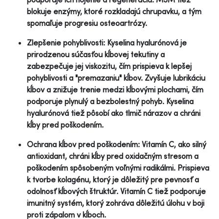
blokuje enzýmy, ktoré rozkladajú chrupavku, a tým
spomaľuje progresiu osteoartrózy.
Zlepšenie pohyblivosti: Kyselina hyalurónová je
prirodzenou súčasťou kĺbovej tekutiny a
zabezpečuje jej viskozitu, čím prispieva k lepšej
pohyblivosti a "premazaniu" kĺbov. Zvyšuje lubrikáciu
kĺbov a znižuje trenie medzi kĺbovými plochami, čím
podporuje plynulý a bezbolestný pohyb. Kyselina
hyalurónová tiež pôsobí ako tlmič nárazov a chráni
kĺby pred poškodením.
Ochrana kĺbov pred poškodením: Vitamín C, ako silný
antioxidant, chráni kĺby pred oxidačným stresom a
poškodením spôsobeným voľnými radikálmi. Prispieva
k tvorbe kolagénu, ktorý je dôležitý pre pevnosť a
odolnosť kĺbových štruktúr. Vitamín C tiež podporuje
imunitný systém, ktorý zohráva dôležitú úlohu v boji
proti zápalom v kĺboch.