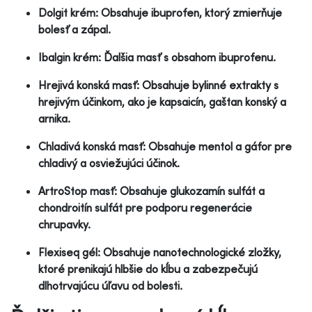
Dolgit krém: Obsahuje ibuprofen, ktorý zmierňuje
bolesť a zápal.
Ibalgin krém: Ďalšia masť s obsahom ibuprofenu.
Hrejivá konská masť: Obsahuje bylinné extrakty s
hrejivým účinkom, ako je kapsaicín, gaštan konský a
arnika.
Chladivá konská masť: Obsahuje mentol a gáfor pre
chladivý a osviežujúci účinok.
ArtroStop masť: Obsahuje glukozamín sulfát a
chondroitín sulfát pre podporu regenerácie
chrupavky.
Flexiseq gél: Obsahuje nanotechnologické zložky,
ktoré prenikajú hlbšie do kĺbu a zabezpečujú
dlhotrvajúcu úľavu od bolesti.