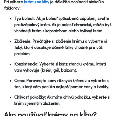
Pri výbere
krému na kĺby
je dôležité zohľadniť niekoľko
faktorov:
Typ bolesti: Ak je bolesť spôsobená zápalom, zvoľte
protizápalový krém. Ak je bolesť chronická, môže byť
vhodnejší krém s kapsaicínom alebo bylinný krém.
Zloženie: Prečítajte si zloženie krému a vyberte si
taký, ktorý obsahuje účinné látky vhodné pre váš
problém.
Konzistencia: Vyberte si konzistenciu krému, ktorá
vám vyhovuje (krém, gél, balzam).
Cena: Porovnajte ceny rôznych krémov a vyberte si
ten, ktorý vám ponúka najlepší pomer ceny a kvality.
Citlivosť pokožky: Ak máte citlivú pokožku, vyberte si
krém s jemným zložením.
Ako používať krémy na kĺby?