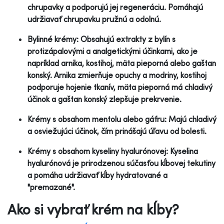
chrupavky a podporujú jej regeneráciu. Pomáhajú
udržiavať chrupavku pružnú a odolnú.
Bylinné krémy: Obsahujú extrakty z bylín s
protizápalovými a analgetickými účinkami, ako je
napríklad arnika, kostihoj, mäta pieporná alebo gaštan
konský. Arnika zmierňuje opuchy a modriny, kostihoj
podporuje hojenie tkanív, mäta pieporná má chladivý
účinok a gaštan konský zlepšuje prekrvenie.
Krémy s obsahom mentolu alebo gáfru: Majú chladivý
a osviežujúci účinok, čím prinášajú úľavu od bolesti.
Krémy s obsahom kyseliny hyalurónovej: Kyselina
hyalurónová je prirodzenou súčasťou kĺbovej tekutiny
a pomáha udržiavať kĺby hydratované a
"premazané".
Ako si vybrať krém na kĺby?