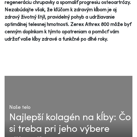
regeneráciu chrupavky a spomaliť progresiu osteoartrózy.
Nezabúdajte však, že kľúčom k zdravým kĺbom je aj
zdravý životný štýl, pravidelný pohyb a udržiavanie
optimálnej telesnej hmotnosti. Zerex Athrex 800 môže byť
cenným doplnkom k týmto opatreniam a pomôcť vám
udržať vaše kĺby zdravé a funkčné po dlhé roky.
Naše telo
Najlepší kolagén na kĺby: Čo
si treba pri jeho výbere