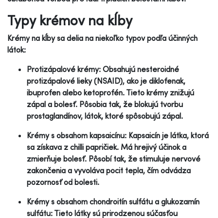
Typy krémov na kĺby
Krémy na kĺby sa delia na niekoľko typov podľa účinných
látok:
Protizápalové krémy: Obsahujú nesteroidné
protizápalové lieky (NSAID), ako je diklofenak,
ibuprofen alebo ketoprofén. Tieto krémy znižujú
zápal a bolesť. Pôsobia tak, že blokujú tvorbu
prostaglandínov, látok, ktoré spôsobujú zápal.
Krémy s obsahom kapsaicínu: Kapsaicín je látka, ktorá
sa získava z chilli papričiek. Má hrejivý účinok a
zmierňuje bolesť. Pôsobí tak, že stimuluje nervové
zakončenia a vyvoláva pocit tepla, čím odvádza
pozornosť od bolesti.
Krémy s obsahom chondroitín sulfátu a glukozamín
sulfátu: Tieto látky sú prirodzenou súčasťou