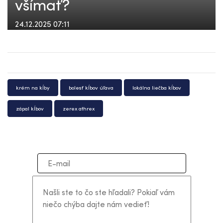
všímať?
24.12.2025 07:11
krém na kĺby
bolesť kĺbov úľava
lokálna liečba kĺbov
zápal kĺbov
zerex athrex