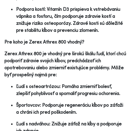
Podpora kostí: Vitamín D3 prispieva k vstrebávaniu
vápnika a fosforu, čím podporuje zdravie kostí a
znižuje riziko osteoporózy. Zdravé kosti sú dôležité
pre stabilitu kĺbov a prevenciu zlomenín.
Pre koho je Zerex Athrex 800 vhodný?
Zerex Athrex 800 je vhodný pre širokú škálu ľudí, ktorí chcú
podporiť zdravie svojich kĺbov, predchádzať ich
opotrebovaniu alebo zmierniť existujúce problémy. Môže
byť prospešný najmä pre:
Ľudí s osteoartrózou: Pomáha zmierniť bolesť,
zlepšiť pohyblivosť a spomaliť progresiu ochorenia.
Športovcov: Podporuje regeneráciu kĺbov po záťaži
a chráni ich pred poškodením.
Ľudí s nadváhou: Znižuje záťaž na kĺby a podporuje
ich zdravie.