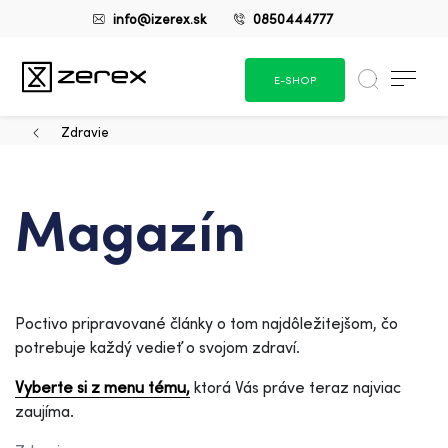
info@izerex.sk
0850444777
E-SHOP
Zdravie
Magazín
Poctivo pripravované články o tom najdôležitejšom, čo
potrebuje každý vedieť o svojom zdraví.
Vyberte si z menu tému,
ktorá Vás práve teraz najviac
zaujíma.