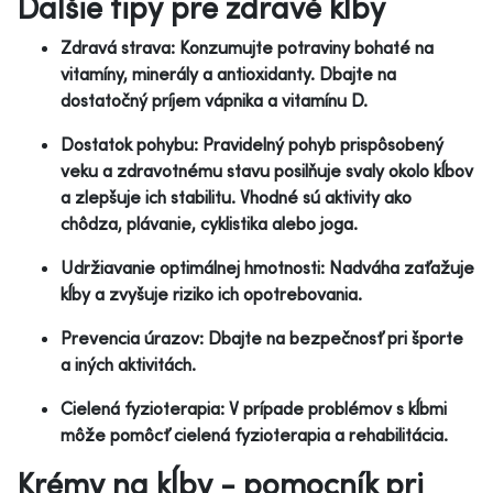
Ďalšie tipy pre zdravé kĺby
Zdravá strava: Konzumujte potraviny bohaté na
vitamíny, minerály a antioxidanty. Dbajte na
dostatočný príjem vápnika a vitamínu D.
Dostatok pohybu: Pravidelný pohyb prispôsobený
veku a zdravotnému stavu posilňuje svaly okolo kĺbov
a zlepšuje ich stabilitu. Vhodné sú aktivity ako
chôdza, plávanie, cyklistika alebo joga.
Udržiavanie optimálnej hmotnosti: Nadváha zaťažuje
kĺby a zvyšuje riziko ich opotrebovania.
Prevencia úrazov: Dbajte na bezpečnosť pri športe
a iných aktivitách.
Cielená fyzioterapia: V prípade problémov s kĺbmi
môže pomôcť cielená fyzioterapia a rehabilitácia.
Krémy na kĺby - pomocník pri