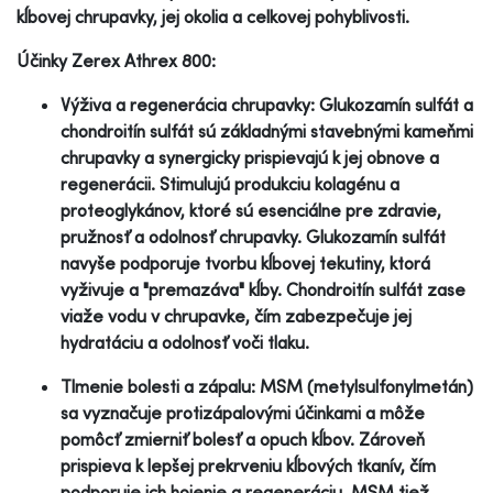
kĺbovej chrupavky, jej okolia a celkovej pohyblivosti.
Účinky Zerex Athrex 800:
Výživa a regenerácia chrupavky: Glukozamín sulfát a
chondroitín sulfát sú základnými stavebnými kameňmi
chrupavky a synergicky prispievajú k jej obnove a
regenerácii. Stimulujú produkciu kolagénu a
proteoglykánov, ktoré sú esenciálne pre zdravie,
pružnosť a odolnosť chrupavky. Glukozamín sulfát
navyše podporuje tvorbu kĺbovej tekutiny, ktorá
vyživuje a "premazáva" kĺby. Chondroitín sulfát zase
viaže vodu v chrupavke, čím zabezpečuje jej
hydratáciu a odolnosť voči tlaku.
Tlmenie bolesti a zápalu: MSM (metylsulfonylmetán)
sa vyznačuje protizápalovými účinkami a môže
pomôcť zmierniť bolesť a opuch kĺbov. Zároveň
prispieva k lepšej prekrveniu kĺbových tkanív, čím
podporuje ich hojenie a regeneráciu. MSM tiež