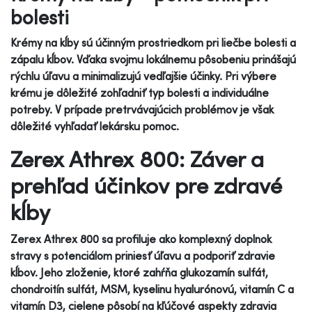
bolesti
Krémy na kĺby sú účinným prostriedkom pri liečbe bolesti a
zápalu kĺbov. Vďaka svojmu lokálnemu pôsobeniu prinášajú
rýchlu úľavu a minimalizujú vedľajšie účinky. Pri výbere
krému je dôležité zohľadniť typ bolesti a individuálne
potreby. V prípade pretrvávajúcich problémov je však
dôležité vyhľadať lekársku pomoc.
Zerex Athrex 800: Záver a
prehľad účinkov pre zdravé
kĺby
Zerex Athrex 800 sa profiluje ako komplexný doplnok
stravy s potenciálom priniesť úľavu a podporiť zdravie
kĺbov. Jeho zloženie, ktoré zahŕňa glukozamín sulfát,
chondroitín sulfát, MSM, kyselinu hyalurónovú, vitamín C a
vitamín D3, cielene pôsobí na kľúčové aspekty zdravia