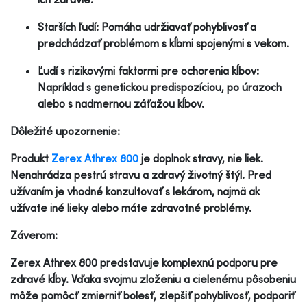
Starších ľudí: Pomáha udržiavať pohyblivosť a
predchádzať problémom s kĺbmi spojenými s vekom.
Ľudí s rizikovými faktormi pre ochorenia kĺbov:
Napríklad s genetickou predispozíciou, po úrazoch
alebo s nadmernou záťažou kĺbov.
Dôležité upozornenie:
Produkt
Zerex Athrex 800
je doplnok stravy, nie liek.
Nenahrádza pestrú stravu a zdravý životný štýl. Pred
užívaním je vhodné konzultovať s lekárom, najmä ak
užívate iné lieky alebo máte zdravotné problémy.
Záverom:
Zerex Athrex 800 predstavuje komplexnú podporu pre
zdravé kĺby. Vďaka svojmu zloženiu a cielenému pôsobeniu
môže pomôcť zmierniť bolesť, zlepšiť pohyblivosť, podporiť