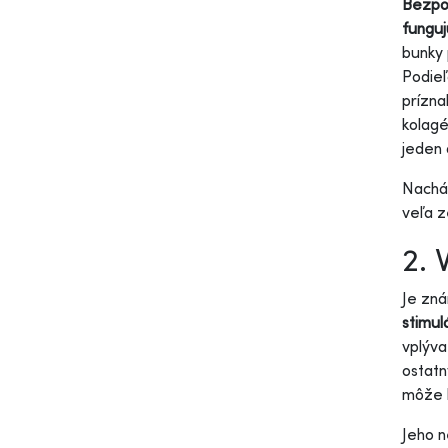
Bezpoc
funguj
bunky 
Podieľ
prízna
kolagé
jeden 
Nachád
veľa z
2. 
Je zná
stimul
vplýva
ostatn
môže 
Jeho n