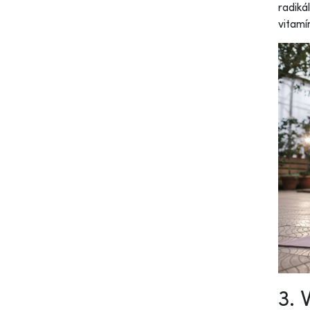
radiká
vitamí
3. 