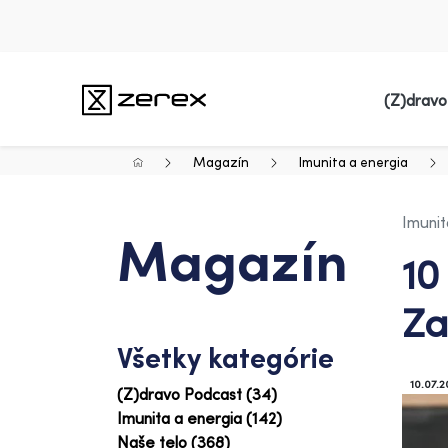
(Z)dravo
Magazín
Imunita a energia
Imunit
Magazín
10
Za
Všetky kategórie
10.07.2
(Z)dravo Podcast (34)
Imunita a energia (142)
Naše telo (368)