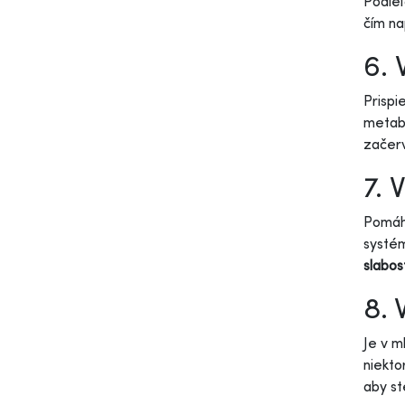
Podieľ
čím na
6. 
Prispi
metabo
začer
7. 
Pomáha
systém
slabos
8. 
Je v m
niekto
aby st