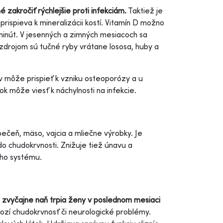
 zakročiť rýchlejšie proti infekciám.
Taktiež je
rispieva k mineralizácii kostí. Vitamín D možno
r minút. V jesenných a zimných mesiacoch sa
 zdrojom sú tučné ryby vrátane lososa, huby a
v môže prispieť k vzniku osteoporózy a u
tok môže viesť k náchylnosti na infekcie.
ečeň, mäso, vajcia a mliečne výrobky. Je
do chudokrvnosti. Znižuje tiež únavu a
ého systému.
, zvyčajne naň trpia ženy v poslednom mesiaci
ozí chudokrvnosť či neurologické problémy.