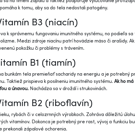
a sa na tlmení zápalu a taktiež podporuje vylučovanie protizápal
pomáha k tomu, aby sa do tela nedostali patogény.
Vitamín B3 (niacín)
eva k správnemu fungovaniu imunitného systému, no podieľa sa t
lizme. Medzi zdroje niacínu patrí hovädzie mäso či arašidy. Ak
venenú pokožku či problémy s trávením.
Vitamín B1 (tiamín)
 bunkám tela premieňať sacharidy na energiu a je potrebný pre
u. Taktiež prispieva k posilneniu imunitného systému.
Ak ho má 
ťou a únavou.
Nachádza sa v droždí i strukovinách.
Vitamín B2 (riboflavín)
lieku, rybách či v celozrnných výrobkoch. Zohráva dôležitú úloh
rých vitamínov. Dokonca je potrebný pre rast, vývoj a funkciu bu
e prekonali zápalové ochorenia.