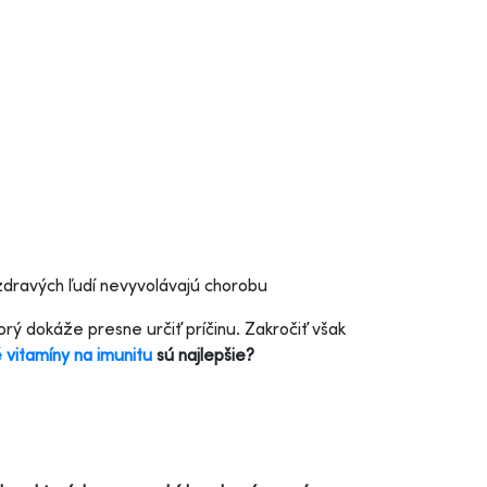
zdravých ľudí nevyvolávajú chorobu
orý dokáže presne určiť príčinu. Zakročiť však
 vitamíny na imunitu
sú najlepšie?