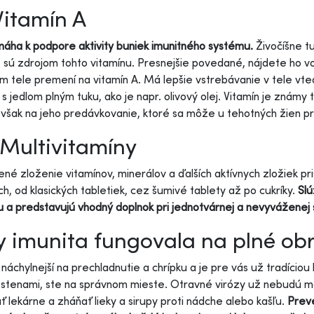
Vitamín A
ha k podpore aktivity buniek imunitného systému.
Živočíšne tu
 sú zdrojom tohto vitamínu. Presnejšie povedané, nájdete ho v
m tele premení na vitamín A. Má lepšie vstrebávanie v tele vt
s jedlom plným tuku, ako je napr. olivový olej. Vitamín je známy 
však na jeho predávkovanie, ktoré sa môže u tehotných žien p
 Multivitamíny
né zloženie vitamínov, minerálov a ďalších aktívnych zložiek pris
h, od klasických tabletiek, cez šumivé tablety až po cukríky.
Slú
u a predstavujú vhodný doplnok pri jednotvárnej a nevyváženej
 imunita fungovala na plné ob
 náchylnejší na prechladnutie a chrípku a je pre vás už tradíciou
 stenami, ste na správnom mieste. Otravné virózy už nebudú 
ť lekárne a zháňať lieky a sirupy proti nádche alebo kašľu.
Prev