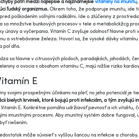
hyby patrí medzi najlepšie a najznámejšie
vitamíny na imunitu
,
úci ľudský organizmus.
Okrem toho, že podporuje imunitu, ide ti
pred poškodením voľnými radikálmi. Ide o zlúčeniny z prostredia,
a sa množstve bunkových procesov v tele a metabolickžcg proc
ky únavy a vyčerpania. Vitamín C zvyšuje odolnosť hlavne proti
nu a vstrebávanie železa. Hovorí sa, že vysoké dávky vitamínu b
a pol dňa.
za sa hlavne v citrusových plodoch, paradajkách, jahodách, červen
eleniny a ovocia s obsahom vitamínu C, majú nižšie riziko kardi
Vitamín E
my svojimi prospešnými účinkami na pleť, no jeho potenciál je tie
ácii bielych krviniek, ktoré bojujú proti infekciám, a tým zvyšujú
 Vitamín E. Konkrétne pomáha udržiavať pevnosť a ich vitalitu,
ými imunitnými procesmi. Aby imunitný systém dobre fungoval, 
byť riešením.
edostatok môže súvisieť s vyššou šancou na infekcie a choroby. 