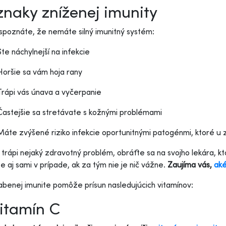
znaky zníženej imunity
spoznáte, že nemáte silný imunitný systém:
Ste náchylnejší na infekcie
Horšie sa vám hoja rany
Trápi vás únava a vyčerpanie
Častejšie sa stretávate s kožnými problémami
Máte zvýšené riziko infekcie oportunitnými patogénmi, ktoré u 
 trápi nejaký zdravotný problém, obráťte sa na svojho lekára, kt
 aj sami v prípade, ak za tým nie je nič vážne.
Zaujíma vás,
aké
labenej imunite pomôže prísun nasledujúcich vitamínov:
Vitamín C