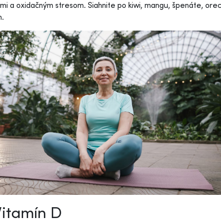
lmi a oxidačným stresom. Siahnite po kiwi, mangu, špenáte, ore
n.
Vitamín D