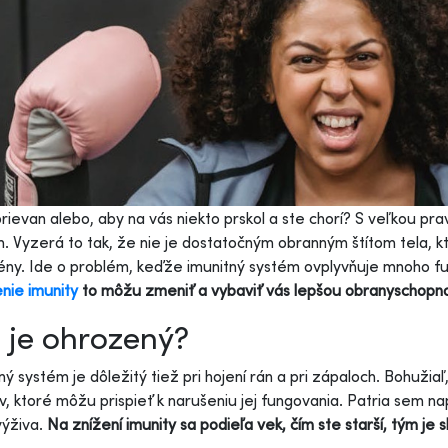
prievan alebo, aby na vás niekto prskol a ste chorí? S veľkou 
. Vyzerá to tak, že nie je dostatočným obranným štítom tela,
ny. Ide o problém, keďže imunitný systém ovplyvňuje mnoho fu
enie imunity
to môžu zmeniť a vybaviť vás lepšou obranyschopno
 je ohrozený?
ný systém je dôležitý tiež pri hojení rán a pri zápaloch. Bohužia
v, ktoré môžu prispieť k narušeniu jej fungovania. Patria sem na
výživa.
Na znížení imunity sa podieľa vek, čím ste starší, tým je s