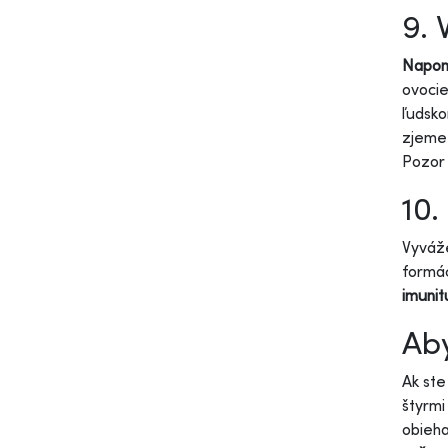
9. 
Napomá
ovocie
ľudsko
zjeme 
Pozor 
10.
Vyváže
formác
imunit
Aby
Ak ste
štyrmi
obieha