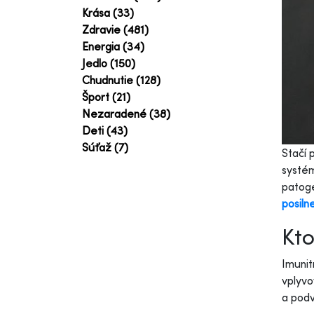
Krása (33)
Zdravie (481)
Energia (34)
Jedlo (150)
Chudnutie (128)
Šport (21)
Nezaradené (38)
Deti (43)
Súťaž (7)
Stačí 
systém
patogé
posiln
Kto
Imunit
vplyvo
a pod