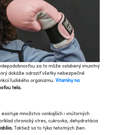
pravdepodobnosťou za to môže oslabený imunitný
 ktorý dokáže odraziť všetky nebezpečné
nkcií ľudského organizmu.
Vitamíny na
sťou tela.
ľ, existuje množstvo vonkajších i vnútorných
príklad chronický stres, cukrovka, dehydratácia
labšia.
Taktiež sa to týka tehotných žien.