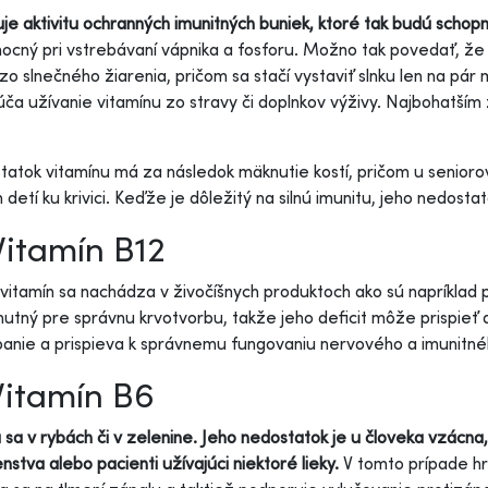
je aktivitu ochranných imunitných buniek, ktoré tak budú schopné
cný pri vstrebávaní vápnika a fosforu. Možno tak povedať, že p
 zo slnečného žiarenia, pričom sa stačí vystaviť slnku len na pá
ča užívanie vitamínu zo stravy či doplnkov výživy. Najbohatším
.
atok vitamínu má za následok mäknutie kostí, pričom u senioro
 detí ku krivici. Keďže je dôležitý na silnú imunitu, jeho nedosta
Vitamín B12
vitamín sa nachádza v živočíšnych produktoch ako sú napríklad p
utný pre správnu krvotvorbu, takže jeho deficit môže prispieť 
anie a prispieva k správnemu fungovaniu nervového a imunitn
Vitamín B6
 sa v rybách či v zelenine. Jeho nedostatok je u človeka vzácna
nstva alebo pacienti užívajúci niektoré lieky.
V tomto prípade hr