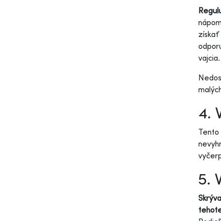
Regulu
nápomo
získať
odporú
vajcia
Nedost
malých
4. 
Tento 
nevyhn
vyčerp
5. 
Skrýva
tehote