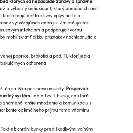
 bez ktorých sa nezaobíde zdravý a správne
ež o výborný antioxidant, ktorý pomáha chrániť
 ktoré majú deštruktívny vplyv na telo.
esov vytvárajúcich energiu. Zmierňuje tak
 vírusovým infekciám a podporuje tvorbu
y mohli skrátiť dĺžku príznakov nachladnutia o
ej paprike, brokolici a pod. Tí, ktorí jedia
ovaskulárnych ochorená
ž, čo sa týka posilnenia imunity.
Prispieva k
 imunitný systém.
Ide o tzv. T bunky, na ktoré
 čo znamená ľahšie množenie a komunikáciu s
udržanie optimálneho príjmu tohto vitamínu
Taktiež chráni bunky pred škodlivými voľnými