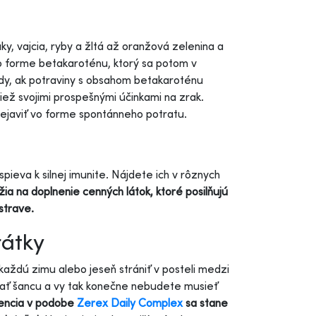
ky, vajcia, ryby a žltá až oranžová zelenina a
o forme betakaroténu, ktorý sa potom v
edy, ak potraviny s obsahom betakaroténu
tiež svojimi prospešnými účinkami na zrak.
rejaviť vo forme spontánneho potratu.
pieva k silnej imunite. Nájdete ich v rôznych
žia na doplnenie cenných látok, ktoré posilňujú
 strave.
rátky
 každú zimu alebo jeseň strániť v posteli medzi
mať šancu a vy tak konečne nebudete musieť
encia v podobe
Zerex Daily Complex
sa stane