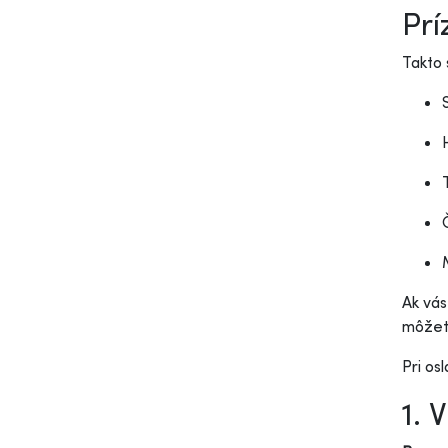
Prí
Takto 
Ak vás
môžete
Pri os
1. 