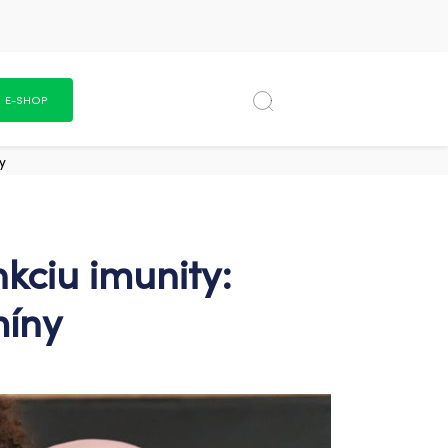
E-SHOP
y
nkciu imunity:
míny