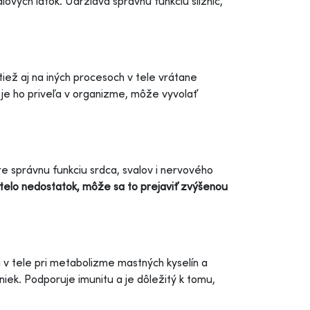
ových látok. Udržiava správnu funkciu slizníc,
iež aj na iných procesoch v tele vrátane
 je ho priveľa v organizme, môže vyvolať
 správnu funkciu srdca, svalov i nervového
telo nedostatok, môže sa to prejaviť zvýšenou
u v tele pri metabolizme mastných kyselín a
niek. Podporuje imunitu a je dôležitý k tomu,