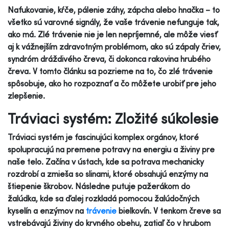
Nafukovanie, kŕče, pálenie záhy, zápcha alebo hnačka – to
všetko sú varovné signály, že vaše trávenie nefunguje tak,
ako má. Zlé trávenie nie je len nepríjemné, ale môže viesť
aj k vážnejším zdravotným problémom, ako sú zápaly čriev,
syndróm dráždivého čreva, či dokonca rakovina hrubého
čreva. V tomto článku sa pozrieme na to, čo zlé trávenie
spôsobuje, ako ho rozpoznať a čo môžete urobiť pre jeho
zlepšenie.
Tráviaci systém: Zložité súkolesie
Tráviaci systém je fascinujúci komplex orgánov, ktoré
spolupracujú na premene potravy na energiu a živiny pre
naše telo. Začína v ústach, kde sa potrava mechanicky
rozdrobí a zmieša so slinami, ktoré obsahujú enzýmy na
štiepenie škrobov. Následne putuje pažerákom do
žalúdka, kde sa ďalej rozkladá pomocou žalúdočných
kyselín a enzýmov na
trávenie
bielkovín. V tenkom čreve sa
vstrebávajú živiny do krvného obehu, zatiaľ čo v hrubom