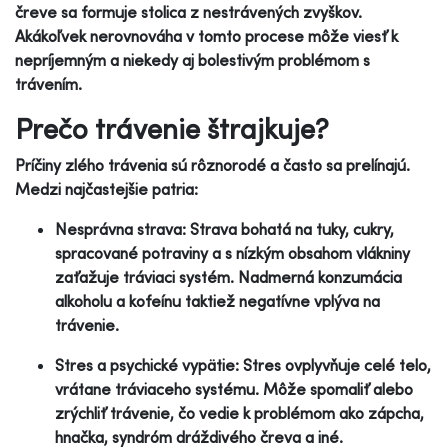
čreve sa formuje stolica z nestrávených zvyškov.
Akákoľvek nerovnováha v tomto procese môže viesť k
nepríjemným a niekedy aj bolestivým problémom s
trávením.
Prečo trávenie štrajkuje?
Príčiny zlého trávenia sú rôznorodé a často sa prelínajú.
Medzi najčastejšie patria:
Nesprávna strava: Strava bohatá na tuky, cukry,
spracované potraviny a s nízkým obsahom vlákniny
zaťažuje tráviaci systém. Nadmerná konzumácia
alkoholu a kofeínu taktiež negatívne vplýva na
trávenie.
Stres a psychické vypätie: Stres ovplyvňuje celé telo,
vrátane tráviaceho systému. Môže spomaliť alebo
zrýchliť trávenie, čo vedie k problémom ako zápcha,
hnačka, syndróm dráždivého čreva a iné.