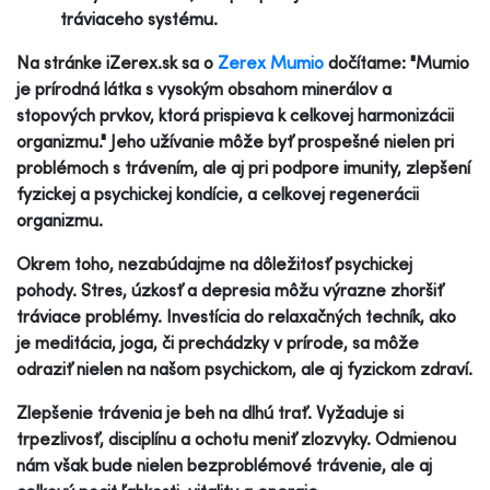
tráviaceho systému.
Na stránke iZerex.sk sa o
Zerex Mumio
dočítame: "Mumio
je prírodná látka s vysokým obsahom minerálov a
stopových prvkov, ktorá prispieva k celkovej harmonizácii
organizmu." Jeho užívanie môže byť prospešné nielen pri
problémoch s trávením, ale aj pri podpore imunity, zlepšení
fyzickej a psychickej kondície, a celkovej regenerácii
organizmu.
Okrem toho, nezabúdajme na dôležitosť psychickej
pohody. Stres, úzkosť a depresia môžu výrazne zhoršiť
tráviace problémy. Investícia do relaxačných techník, ako
je meditácia, joga, či prechádzky v prírode, sa môže
odraziť nielen na našom psychickom, ale aj fyzickom zdraví.
Zlepšenie trávenia je beh na dlhú trať. Vyžaduje si
trpezlivosť, disciplínu a ochotu meniť zlozvyky. Odmienou
nám však bude nielen bezproblémové trávenie, ale aj