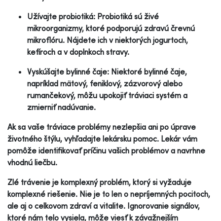
Užívajte probiotiká: Probiotiká sú živé
mikroorganizmy, ktoré podporujú zdravú črevnú
mikroflóru. Nájdete ich v niektorých jogurtoch,
kefíroch a v doplnkoch stravy.
Vyskúšajte bylinné čaje: Niektoré bylinné čaje,
napríklad mätový, feniklový, zázvorový alebo
rumančekový, môžu upokojiť tráviaci systém a
zmierniť nadúvanie.
Ak sa vaše tráviace problémy nezlepšia ani po úprave
životného štýlu, vyhľadajte lekársku pomoc. Lekár vám
pomôže identifikovať príčinu vašich problémov a navrhne
vhodnú liečbu.
Zlé trávenie je komplexný problém, ktorý si vyžaduje
komplexné riešenie. Nie je to len o nepríjemných pocitoch,
ale aj o celkovom zdraví a vitalite. Ignorovanie signálov,
ktoré nám telo vysiela, môže viesť k závažnejším