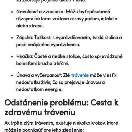
Nevoľnosť a zvracanie: Môžu byť spôsobené
rôznymi faktormi vrátane otravy jedlom, infekcie
alebo stresu.
Zápcha: Ťažkosti s vyprázdňovaním, tvrdá stolica a
pocit neúplného vyprázdnenia.
Hnačka: Časté a riedke stolice, často sprevádzané
bolesťami brucha a kŕčmi.
Únava a vyčerpanosť: Zlé
trávenie
môže viesť k
nedostatku živín, čo sa prejavuje únavou a
nedostatkom energie.
Odstánenie problému: Cesta k
zdravému tráveniu
Ak trpíte zlým trávením, existuje niekoľko krokov, ktoré
môžete podniknúť pre jeho zlepšenie: