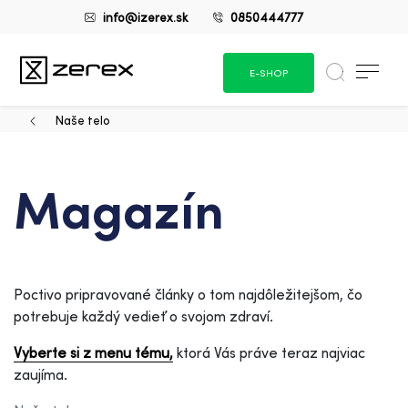
info@izerex.sk
0850444777
E-SHOP
Naše telo
Magazín
Poctivo pripravované články o tom najdôležitejšom, čo
potrebuje každý vedieť o svojom zdraví.
Vyberte si z menu tému,
ktorá Vás práve teraz najviac
zaujíma.