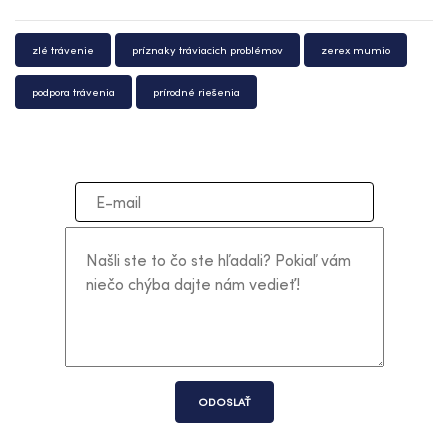
zlé trávenie
príznaky tráviacich problémov
zerex mumio
podpora trávenia
prírodné riešenia
ODOSLAŤ