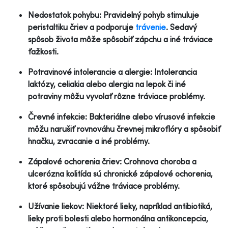
Nedostatok pohybu: Pravidelný pohyb stimuluje
peristaltiku čriev a podporuje
trávenie
. Sedavý
spôsob života môže spôsobiť zápchu a iné tráviace
ťažkosti.
Potravinové intolerancie a alergie: Intolerancia
laktózy, celiakia alebo alergia na lepok či iné
potraviny môžu vyvolať rôzne tráviace problémy.
Črevné infekcie: Bakteriálne alebo vírusové infekcie
môžu narušiť rovnováhu črevnej mikroflóry a spôsobiť
hnačku, zvracanie a iné problémy.
Zápalové ochorenia čriev: Crohnova choroba a
ulcerózna kolitída sú chronické zápalové ochorenia,
ktoré spôsobujú vážne tráviace problémy.
Užívanie liekov: Niektoré lieky, napríklad antibiotiká,
lieky proti bolesti alebo hormonálna antikoncepcia,