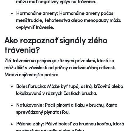
môžu mať negatívny vplyv na trávenie.
Hormonálne zmeny: Hormonálne zmeny počas
menštruácie, tehotenstva alebo menopauzy môžu
ovplyvniť trávenie.
Ako rozpoznať signály zlého
trávenia?
Zlé trávenie sa prejavuje rôznymi príznakmi, ktoré sa
môžu líšiť v závislosti od príčiny a individuálnej citlivosti.
Medzi najčastejšie patria:
Bolesť brucha: Môže byť tupá, ostrá, kŕčovitá alebo
lokalizovaná v rôznych častiach brucha.
Nafukovanie: Pocit plnosti a tlaku v bruchu, často
sprevádzaný plynatosťou.
Pálenie záhy: Pálivá bolesť za hrudnou kosťou, ktorá
sa zhoršuje po jedle alebo v ľahu.