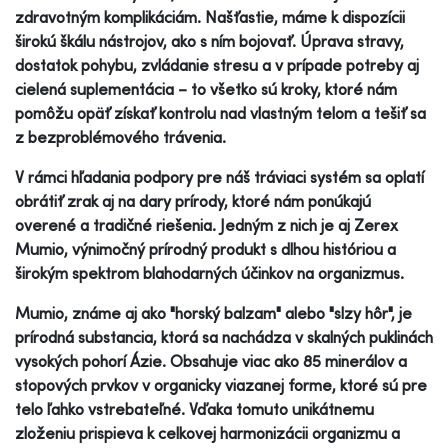
zdravotným komplikáciám. Našťastie, máme k dispozícii
širokú škálu nástrojov, ako s ním bojovať. Úprava stravy,
dostatok pohybu, zvládanie stresu a v prípade potreby aj
cielená suplementácia – to všetko sú kroky, ktoré nám
pomôžu opäť získať kontrolu nad vlastným telom a tešiť sa
z bezproblémového trávenia.
V rámci hľadania podpory pre náš tráviaci systém sa oplatí
obrátiť zrak aj na dary prírody, ktoré nám ponúkajú
overené a tradičné riešenia. Jedným z nich je aj Zerex
Mumio, výnimočný prírodný produkt s dlhou históriou a
širokým spektrom blahodarných účinkov na organizmus.
Mumio, známe aj ako "horský balzam" alebo "slzy hôr", je
prírodná substancia, ktorá sa nachádza v skalných puklinách
vysokých pohorí Ázie. Obsahuje viac ako 85 minerálov a
stopových prvkov v organicky viazanej forme, ktoré sú pre
telo ľahko vstrebateľné. Vďaka tomuto unikátnemu
zloženiu prispieva k celkovej harmonizácii organizmu a