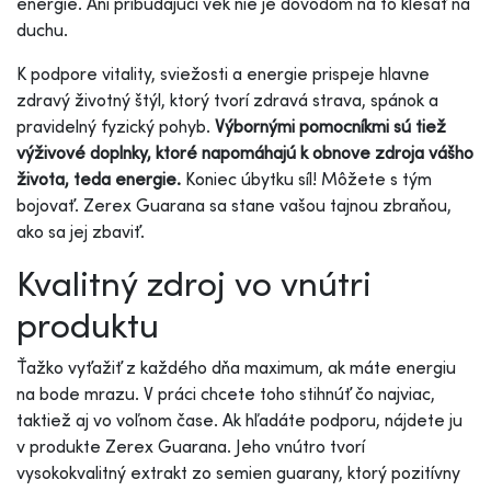
energie. Ani pribúdajúci vek nie je dôvodom na to klesať na
duchu.
K podpore vitality, sviežosti a energie prispeje hlavne
zdravý životný štýl, ktorý tvorí zdravá strava, spánok a
pravidelný fyzický pohyb.
Výbornými pomocníkmi sú tiež
výživové doplnky, ktoré napomáhajú k obnove zdroja vášho
života, teda energie.
Koniec úbytku síl! Môžete s tým
bojovať. Zerex Guarana sa stane vašou tajnou zbraňou,
ako sa jej zbaviť.
Kvalitný zdroj vo vnútri
produktu
Ťažko vyťažiť z každého dňa maximum, ak máte energiu
na bode mrazu. V práci chcete toho stihnúť čo najviac,
taktiež aj vo voľnom čase. Ak hľadáte podporu, nájdete ju
v produkte Zerex Guarana. Jeho vnútro tvorí
vysokokvalitný extrakt zo semien guarany, ktorý pozitívny