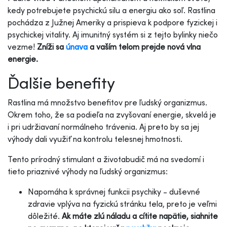
kedy potrebujete psychickú silu a energiu ako soľ. Rastlina
pochádza z Južnej Ameriky a prispieva k podpore fyzickej i
psychickej vitality. Aj imunitný systém si z tejto bylinky niečo
vezme!
Zníži sa
únava
a vaším telom prejde nová vlna
energie.
Ďalšie benefity
Rastlina má množstvo benefitov pre ľudský organizmus.
Okrem toho, že sa podieľa na zvyšovaní energie, skvelá je
i pri udržiavaní normálneho trávenia. Aj preto by sa jej
výhody dali využiť na kontrolu telesnej hmotnosti.
Tento prírodný stimulant a životabudič má na svedomí i
tieto priaznivé výhody na ľudský organizmus:
Napomáha k správnej funkcii psychiky - duševné
zdravie vplýva na fyzickú stránku tela, preto je veľmi
dôležité.
Ak máte zlú náladu a cítite napätie, siahnite