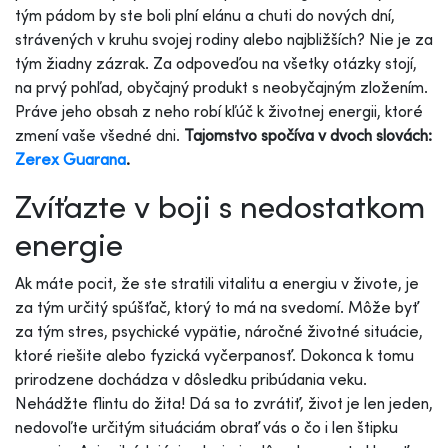
tým pádom by ste boli plní elánu a chuti do nových dní,
strávených v kruhu svojej rodiny alebo najbližších? Nie je za
tým žiadny zázrak. Za odpoveďou na všetky otázky stojí,
na prvý pohľad, obyčajný produkt s neobyčajným zložením.
Práve jeho obsah z neho robí kľúč k životnej energii, ktoré
zmení vaše všedné dni.
Tajomstvo spočíva v dvoch slovách:
Zerex Guarana
.
Zvíťazte v boji s nedostatkom
energie
Ak máte pocit, že ste stratili vitalitu a energiu v živote, je
za tým určitý spúšťač, ktorý to má na svedomí. Môže byť
za tým stres, psychické vypätie, náročné životné situácie,
ktoré riešite alebo fyzická vyčerpanosť. Dokonca k tomu
prirodzene dochádza v dôsledku pribúdania veku.
Nehádžte flintu do žita! Dá sa to zvrátiť, život je len jeden,
nedovoľte určitým situáciám obrať vás o čo i len štipku