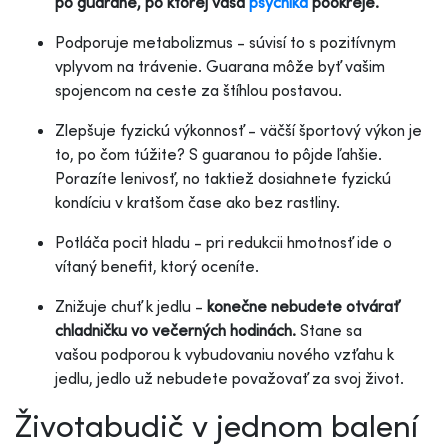
po guarane, po ktorej vaša
psychika
pookreje.
Podporuje metabolizmus - súvisí to s pozitívnym
vplyvom na trávenie. Guarana môže byť vašim
spojencom na ceste za štíhlou postavou.
Zlepšuje fyzickú výkonnosť - väčší športový výkon je
to, po čom túžite? S guaranou to pôjde ľahšie.
Porazíte lenivosť, no taktiež dosiahnete fyzickú
kondíciu v kratšom čase ako bez rastliny.
Potláča pocit hladu - pri redukcii hmotnosť ide o
vítaný benefit, ktorý oceníte.
Znižuje chuť k jedlu -
konečne nebudete otvárať
chladničku vo večerných hodinách.
Stane sa
vašou podporou k vybudovaniu nového vzťahu k
jedlu, jedlo už nebudete považovať za svoj život.
Životabudič v jednom balení