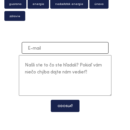
guarana
energia
nedostatok energie
únava
zdravie
ODOSLAŤ