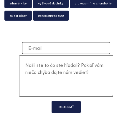
zdravé kĺby
výživové doplnky
glukozamín a chondroitín
bolesť kĺbov
zerex athrex 800
ODOSLAŤ