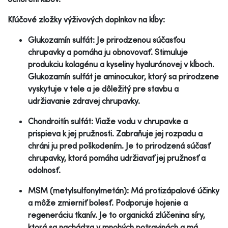
Kľúčové zložky výživových doplnkov na kĺby:
Glukozamín sulfát: Je prirodzenou súčasťou
chrupavky a pomáha ju obnovovať. Stimuluje
produkciu kolagénu a kyseliny hyalurónovej v kĺboch.
Glukozamín sulfát je aminocukor, ktorý sa prirodzene
vyskytuje v tele a je dôležitý pre stavbu a
udržiavanie zdravej chrupavky.
Chondroitín sulfát: Viaže vodu v chrupavke a
prispieva k jej pružnosti. Zabraňuje jej rozpadu a
chráni ju pred poškodením. Je to prirodzená súčasť
chrupavky, ktorá pomáha udržiavať jej pružnosť a
odolnosť.
MSM (metylsulfonylmetán): Má protizápalové účinky
a môže zmierniť bolesť. Podporuje hojenie a
regeneráciu tkanív. Je to organická zlúčenina síry,
ktorá sa nachádza v mnohých potravinách a má