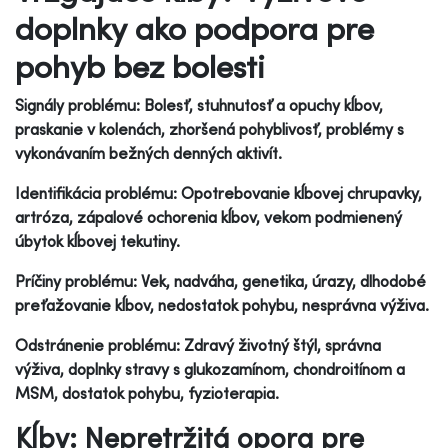
doplnky ako podpora pre
pohyb bez bolesti
Signály problému: Bolesť, stuhnutosť a opuchy kĺbov,
praskanie v kolenách, zhoršená pohyblivosť, problémy s
vykonávaním bežných denných aktivít.
Identifikácia problému: Opotrebovanie kĺbovej chrupavky,
artróza, zápalové ochorenia kĺbov, vekom podmienený
úbytok kĺbovej tekutiny.
Príčiny problému: Vek, nadváha, genetika, úrazy, dlhodobé
preťažovanie kĺbov, nedostatok pohybu, nesprávna výživa.
Odstránenie problému: Zdravý životný štýl, správna
výživa, doplnky stravy s glukozamínom, chondroitínom a
MSM, dostatok pohybu, fyzioterapia.
Kĺby: Nepretržitá opora pre