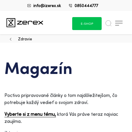
info@izerex.sk
0850444777
E-SHOP
Zdravie
Magazín
Poctivo pripravované články o tom najdôležitejšom, čo
potrebuje každý vedieť o svojom zdraví.
Vyberte si z menu tému,
ktorá Vás práve teraz najviac
zaujíma.