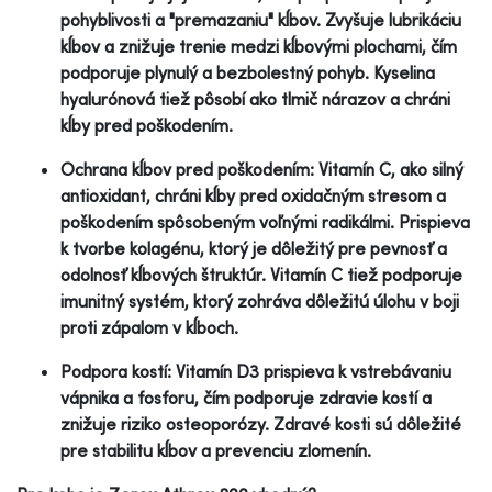
pohyblivosti a "premazaniu" kĺbov. Zvyšuje lubrikáciu
kĺbov a znižuje trenie medzi kĺbovými plochami, čím
podporuje plynulý a bezbolestný pohyb. Kyselina
hyalurónová tiež pôsobí ako tlmič nárazov a chráni
kĺby pred poškodením.
Ochrana kĺbov pred poškodením: Vitamín C, ako silný
antioxidant, chráni kĺby pred oxidačným stresom a
poškodením spôsobeným voľnými radikálmi. Prispieva
k tvorbe kolagénu, ktorý je dôležitý pre pevnosť a
odolnosť kĺbových štruktúr. Vitamín C tiež podporuje
imunitný systém, ktorý zohráva dôležitú úlohu v boji
proti zápalom v kĺboch.
Podpora kostí: Vitamín D3 prispieva k vstrebávaniu
vápnika a fosforu, čím podporuje zdravie kostí a
znižuje riziko osteoporózy. Zdravé kosti sú dôležité
pre stabilitu kĺbov a prevenciu zlomenín.