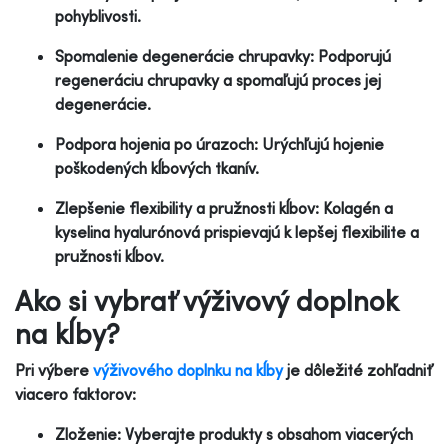
pohyblivosti.
Spomalenie degenerácie chrupavky: Podporujú
regeneráciu chrupavky a spomaľujú proces jej
degenerácie.
Podpora hojenia po úrazoch: Urýchľujú hojenie
poškodených kĺbových tkanív.
Zlepšenie flexibility a pružnosti kĺbov: Kolagén a
kyselina hyalurónová prispievajú k lepšej flexibilite a
pružnosti kĺbov.
Ako si vybrať výživový doplnok
na kĺby?
Pri výbere
výživového doplnku na kĺby
je dôležité zohľadniť
viacero faktorov:
Zloženie: Vyberajte produkty s obsahom viacerých