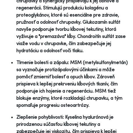
chrupavky a synergicky prispievajú k jej obnove a
regenerácii. Stimulujú produkciu kolagénu a
proteoglykánov, ktoré sú esenciálne pre zdravie,
pružnosť a odolnosť chrupavky. Glukozamín sulfát
navyše podporuje tvorbu kĺbovej tekutiny, ktorá
vyživuje a "premazáva" kĺby. Chondroitín sulfát zase
viaže vodu v chrupavke, čím zabezpečuje jej
hydratáciu a odolnosť voči tlaku.
Tlmenie bolesti a zápalu: MSM (metylsulfonylmetán)
sa vyznačuje protizápalovými účinkami a môže
pomôcť zmierniť bolesť a opuch kĺbov. Zároveň
prispieva k lepšej prekrveniu kĺbových tkanív, čím
podporuje ich hojenie a regeneráciu. MSM tiež
blokuje enzýmy, ktoré rozkladajú chrupavku, a tým
spomaľuje progresiu osteoartrózy.
Zlepšenie pohyblivosti: Kyselina hyalurónová je
prirodzenou súčasťou kĺbovej tekutiny a
zabezpečuje jej viskozitu, čím prispieva k lepšej