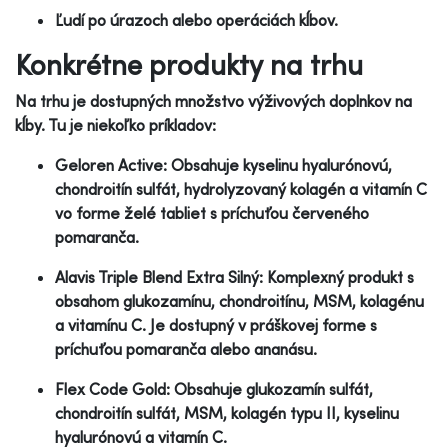
Ľudí po úrazoch alebo operáciách kĺbov.
Konkrétne produkty na trhu
Na trhu je dostupných množstvo výživových doplnkov na
kĺby. Tu je niekoľko príkladov:
Geloren Active: Obsahuje kyselinu hyalurónovú,
chondroitín sulfát, hydrolyzovaný kolagén a vitamín C
vo forme želé tabliet s príchuťou červeného
pomaranča.
Alavis Triple Blend Extra Silný: Komplexný produkt s
obsahom glukozamínu, chondroitínu, MSM, kolagénu
a vitamínu C. Je dostupný v práškovej forme s
príchuťou pomaranča alebo ananásu.
Flex Code Gold: Obsahuje glukozamín sulfát,
chondroitín sulfát, MSM, kolagén typu II, kyselinu
hyalurónovú a vitamín C.