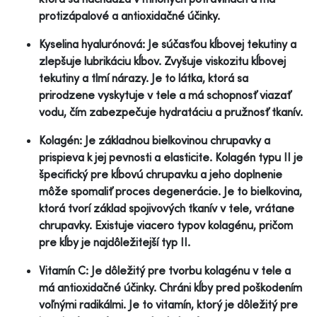
protizápalové a antioxidačné účinky.
Kyselina hyalurónová: Je súčasťou kĺbovej tekutiny a
zlepšuje lubrikáciu kĺbov. Zvyšuje viskozitu kĺbovej
tekutiny a tlmí nárazy. Je to látka, ktorá sa
prirodzene vyskytuje v tele a má schopnosť viazať
vodu, čím zabezpečuje hydratáciu a pružnosť tkanív.
Kolagén: Je základnou bielkovinou chrupavky a
prispieva k jej pevnosti a elasticite. Kolagén typu II je
špecifický pre kĺbovú chrupavku a jeho doplnenie
môže spomaliť proces degenerácie. Je to bielkovina,
ktorá tvorí základ spojivových tkanív v tele, vrátane
chrupavky. Existuje viacero typov kolagénu, pričom
pre kĺby je najdôležitejší typ II.
Vitamín C: Je dôležitý pre tvorbu kolagénu v tele a
má antioxidačné účinky. Chráni kĺby pred poškodením
voľnými radikálmi. Je to vitamín, ktorý je dôležitý pre