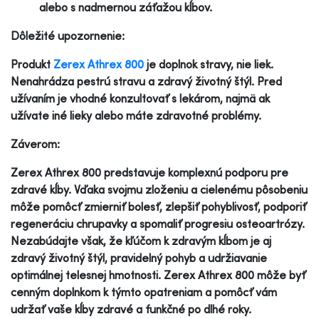
alebo s nadmernou záťažou kĺbov.
Dôležité upozornenie:
Produkt
Zerex Athrex 800
je doplnok stravy, nie liek.
Nenahrádza pestrú stravu a zdravý životný štýl. Pred
užívaním je vhodné konzultovať s lekárom, najmä ak
užívate iné lieky alebo máte zdravotné problémy.
Záverom:
Zerex Athrex 800 predstavuje komplexnú podporu pre
zdravé kĺby. Vďaka svojmu zloženiu a cielenému pôsobeniu
môže pomôcť zmierniť bolesť, zlepšiť pohyblivosť, podporiť
regeneráciu chrupavky a spomaliť progresiu osteoartrózy.
Nezabúdajte však, že kľúčom k zdravým kĺbom je aj
zdravý životný štýl, pravidelný pohyb a udržiavanie
optimálnej telesnej hmotnosti. Zerex Athrex 800 môže byť
cenným doplnkom k týmto opatreniam a pomôcť vám
udržať vaše kĺby zdravé a funkčné po dlhé roky.