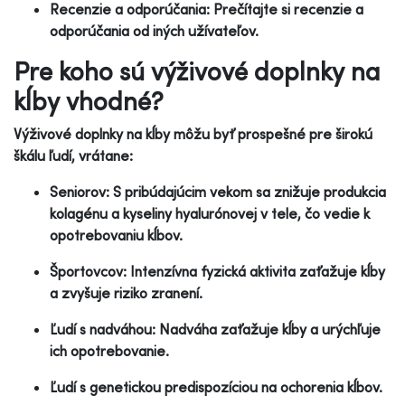
Recenzie a odporúčania: Prečítajte si recenzie a
odporúčania od iných užívateľov.
Pre koho sú výživové doplnky na
kĺby vhodné?
Výživové doplnky na kĺby môžu byť prospešné pre širokú
škálu ľudí, vrátane:
Seniorov: S pribúdajúcim vekom sa znižuje produkcia
kolagénu a kyseliny hyalurónovej v tele, čo vedie k
opotrebovaniu kĺbov.
Športovcov: Intenzívna fyzická aktivita zaťažuje kĺby
a zvyšuje riziko zranení.
Ľudí s nadváhou: Nadváha zaťažuje kĺby a urýchľuje
ich opotrebovanie.
Ľudí s genetickou predispozíciou na ochorenia kĺbov.