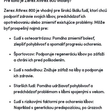
Pre koho je Zerex Athrex 800 vhodný?
Zerex Athrex 800 je vhodný pre širokú škálu ľudí, ktorí chcú
podporiť zdravie svojich kĺbov, predchádzať ich
opotrebovaniu alebo zmierniť existujúce problémy. Môže
byť prospešný najmä pre:
Ľudí s osteoartrózou: Pomáha zmierniť bolesť,
zlepšiť pohyblivosť a spomaliť progresiu ochorenia.
Športovcov: Podporuje regeneráciu kĺbov po záťaži
a chráni ich pred poškodením.
Ľudí s nadváhou: Znižuje záťaž na kĺby a podporuje
ich zdravie.
Starších ľudí: Pomáha udržiavať pohyblivosť a
predchádzať problémom s kĺbmi spojenými s vekom.
Ľudí s rizikovými faktormi pre ochorenia kĺbov:
Napríklad s genetickou predispozíciou, po úrazoch