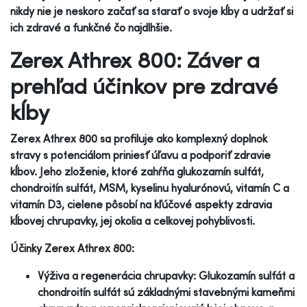
nikdy nie je neskoro začať sa starať o svoje kĺby a udržať si
ich zdravé a funkčné čo najdlhšie.
Zerex Athrex 800: Záver a
prehľad účinkov pre zdravé
kĺby
Zerex Athrex 800 sa profiluje ako komplexný doplnok
stravy s potenciálom priniesť úľavu a podporiť zdravie
kĺbov. Jeho zloženie, ktoré zahŕňa glukozamín sulfát,
chondroitín sulfát, MSM, kyselinu hyalurónovú, vitamín C a
vitamín D3, cielene pôsobí na kľúčové aspekty zdravia
kĺbovej chrupavky, jej okolia a celkovej pohyblivosti.
Účinky Zerex Athrex 800:
Výživa a regenerácia chrupavky: Glukozamín sulfát a
chondroitín sulfát sú základnými stavebnými kameňmi