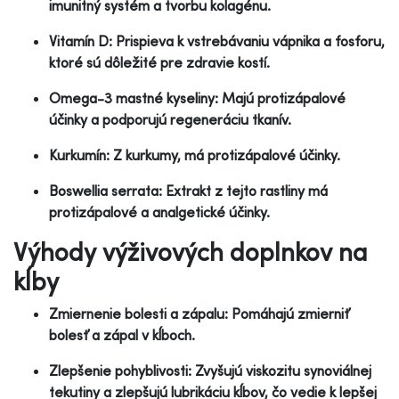
imunitný systém a tvorbu kolagénu.
Vitamín D: Prispieva k vstrebávaniu vápnika a fosforu,
ktoré sú dôležité pre zdravie kostí.
Omega-3 mastné kyseliny: Majú protizápalové
účinky a podporujú regeneráciu tkanív.
Kurkumín: Z kurkumy, má protizápalové účinky.
Boswellia serrata: Extrakt z tejto rastliny má
protizápalové a analgetické účinky.
Výhody výživových doplnkov na
kĺby
Zmiernenie bolesti a zápalu: Pomáhajú zmierniť
bolesť a zápal v kĺboch.
Zlepšenie pohyblivosti: Zvyšujú viskozitu synoviálnej
tekutiny a zlepšujú lubrikáciu kĺbov, čo vedie k lepšej