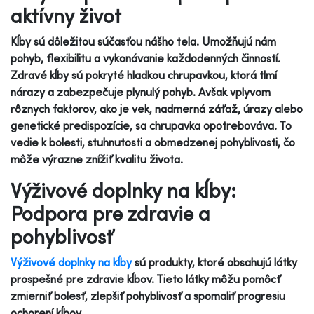
aktívny život
Kĺby sú dôležitou súčasťou nášho tela. Umožňujú nám
pohyb, flexibilitu a vykonávanie každodenných činností.
Zdravé kĺby sú pokryté hladkou chrupavkou, ktorá tlmí
nárazy a zabezpečuje plynulý pohyb. Avšak vplyvom
rôznych faktorov, ako je vek, nadmerná záťaž, úrazy alebo
genetické predispozície, sa chrupavka opotrebováva. To
vedie k bolesti, stuhnutosti a obmedzenej pohyblivosti, čo
môže výrazne znížiť kvalitu života.
Výživové doplnky na kĺby:
Podpora pre zdravie a
pohyblivosť
Výživové doplnky na kĺby
sú produkty, ktoré obsahujú látky
prospešné pre zdravie kĺbov. Tieto látky môžu pomôcť
zmierniť bolesť, zlepšiť pohyblivosť a spomaliť progresiu
ochorení kĺbov.