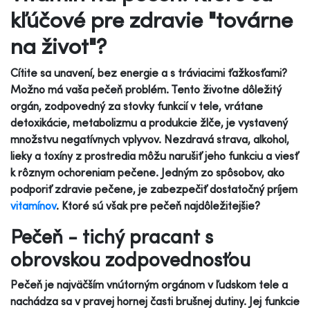
kľúčové pre zdravie "továrne
na život"?
Cítite sa unavení, bez energie a s tráviacimi ťažkosťami?
Možno má vaša pečeň problém. Tento životne dôležitý
orgán, zodpovedný za stovky funkcií v tele, vrátane
detoxikácie, metabolizmu a produkcie žlče, je vystavený
množstvu negatívnych vplyvov. Nezdravá strava, alkohol,
lieky a toxíny z prostredia môžu narušiť jeho funkciu a viesť
k rôznym ochoreniam pečene. Jedným zo spôsobov, ako
podporiť zdravie pečene, je zabezpečiť dostatočný príjem
vitamínov
. Ktoré sú však pre pečeň najdôležitejšie?
Pečeň - tichý pracant s
obrovskou zodpovednosťou
Pečeň je najväčším vnútorným orgánom v ľudskom tele a
nachádza sa v pravej hornej časti brušnej dutiny. Jej funkcie