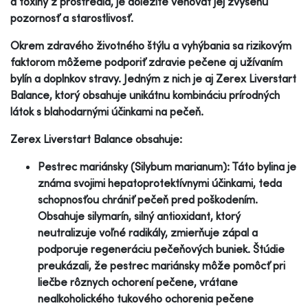
a toxíny z prostredia, je dôležité venovať jej zvýšenú
pozornosť a starostlivosť.
Okrem zdravého životného štýlu a vyhýbania sa rizikovým
faktorom môžeme podporiť zdravie pečene aj užívaním
bylín a doplnkov stravy. Jedným z nich je aj Zerex Liverstart
Balance, ktorý obsahuje unikátnu kombináciu prírodných
látok s blahodarnými účinkami na pečeň.
Zerex Liverstart Balance obsahuje:
Pestrec mariánsky (Silybum marianum): Táto bylina je
známa svojimi hepatoprotektívnymi účinkami, teda
schopnosťou chrániť pečeň pred poškodením.
Obsahuje silymarín, silný antioxidant, ktorý
neutralizuje voľné radikály, zmierňuje zápal a
podporuje regeneráciu pečeňových buniek. Štúdie
preukázali, že pestrec mariánsky môže pomôcť pri
liečbe rôznych ochorení pečene, vrátane
nealkoholického tukového ochorenia pečene