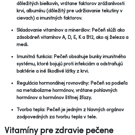
dôležitých bielkovín, vrátane faktorov zrážanlivosti
krvi, albumínu (dôležitý pre udržiavanie tekutiny v
cievach) a imunitných faktorov.
Skladovanie vitamínov a minerálov: Pečeň slúži ako
zásobáreň vitamínov A, D, E, K a B12, ako aj železa a
medi.
Imunitná funkcia: Pečeň obsahuje bunky imunitného
systému, ktoré bojujú proti infekciám a odstraňujú
baktérie a iné škodlivé látky z krvi.
Regulácia hormonálnej rovnováhy: Pečeň sa podieľa
na metabolizme hormónov, vrátane pohlavných
hormónov a hormónov štítnej žľazy.
Tvorba tepla: Pečeň je jedným z hlavných orgánov
zodpovedných za tvorbu tepla v tele.
Vitamíny pre zdravie pečene