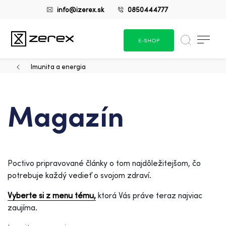
info@izerex.sk
0850444777
E-SHOP
Imunita a energia
Magazín
Poctivo pripravované články o tom najdôležitejšom, čo
potrebuje každý vedieť o svojom zdraví.
Vyberte si z menu tému,
ktorá Vás práve teraz najviac
zaujíma.