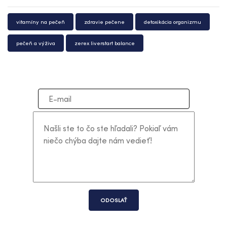
vitamíny na pečeň
zdravie pečene
detoxikácia organizmu
pečeň a výživa
zerex liverstart balance
ODOSLAŤ