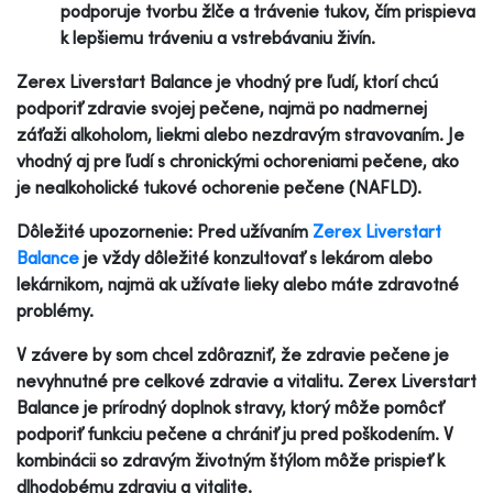
podporuje tvorbu žlče a trávenie tukov, čím prispieva
k lepšiemu tráveniu a vstrebávaniu živín.
Zerex Liverstart Balance je vhodný pre ľudí, ktorí chcú
podporiť zdravie svojej pečene, najmä po nadmernej
záťaži alkoholom, liekmi alebo nezdravým stravovaním. Je
vhodný aj pre ľudí s chronickými ochoreniami pečene, ako
je nealkoholické tukové ochorenie pečene (NAFLD).
Dôležité upozornenie: Pred užívaním
Zerex Liverstart
Balance
je vždy dôležité konzultovať s lekárom alebo
lekárnikom, najmä ak užívate lieky alebo máte zdravotné
problémy.
V závere by som chcel zdôrazniť, že zdravie pečene je
nevyhnutné pre celkové zdravie a vitalitu. Zerex Liverstart
Balance je prírodný doplnok stravy, ktorý môže pomôcť
podporiť funkciu pečene a chrániť ju pred poškodením. V
kombinácii so zdravým životným štýlom môže prispieť k
dlhodobému zdraviu a vitalite.