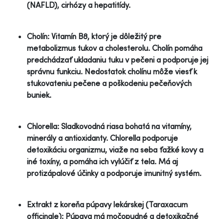
(NAFLD), cirhózy a hepatitídy.
Cholín: Vitamín B8, ktorý je dôležitý pre
metabolizmus tukov a cholesterolu. Cholín pomáha
predchádzať ukladaniu tuku v pečeni a podporuje jej
správnu funkciu. Nedostatok cholínu môže viesť k
stukovateniu pečene a poškodeniu pečeňových
buniek.
Chlorella: Sladkovodná riasa bohatá na vitamíny,
minerály a antioxidanty. Chlorella podporuje
detoxikáciu organizmu, viaže na seba ťažké kovy a
iné toxíny, a pomáha ich vylúčiť z tela. Má aj
protizápalové účinky a podporuje imunitný systém.
Extrakt z koreňa púpavy lekárskej (Taraxacum
officinale): Púpava má močopudné a detoxikačné