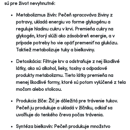
sú pre život nevyhnutné:
Metabolizmus živín: Pečeň spracováva živiny z
potravy, ukladá energiu vo forme glykogénu a
reguluje hladinu cukru v krvi. Premieňa cukry na
glykogén, ktorý slúži ako zásobáreň energie, a v
prípade potreby ho vie opäť premeniť na glukózu.
Taktiež metabolizuje tuky a bielkoviny.
Detoxikácia: Filtruje krv a odstraňuje z nej škodlivé
látky, ako sú alkohol, lieky, toxíny a odpadové
produkty metabolizmu. Tieto látky premieňa na
menej škodlivé formy, ktoré sú potom vylúčené z tela
močom alebo stolicou.
Produkcia žlče: Žlč je dôležitá pre trávenie tukov.
Pečeň ju produkuje a ukladá v žlčníku, odkiaľ sa
uvoľňuje do tenkého čreva počas trávenia.
Syntéza bielkovín: Pečeň produkuje množstvo