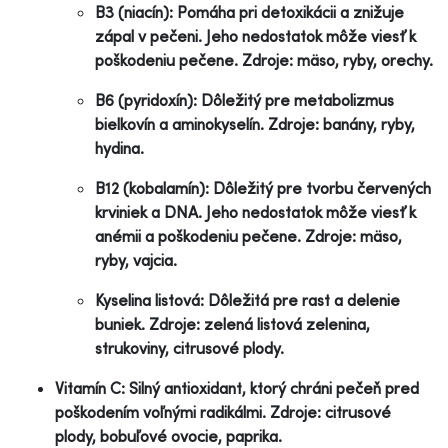
B3 (niacín): Pomáha pri detoxikácii a znižuje
zápal v pečeni. Jeho nedostatok môže viesť k
poškodeniu pečene. Zdroje: mäso, ryby, orechy.
B6 (pyridoxín): Dôležitý pre metabolizmus
bielkovín a aminokyselín. Zdroje: banány, ryby,
hydina.
B12 (kobalamín): Dôležitý pre tvorbu červených
krviniek a DNA. Jeho nedostatok môže viesť k
anémii a poškodeniu pečene. Zdroje: mäso,
ryby, vajcia.
Kyselina listová: Dôležitá pre rast a delenie
buniek. Zdroje: zelená listová zelenina,
strukoviny, citrusové plody.
Vitamín C: Silný antioxidant, ktorý chráni pečeň pred
poškodením voľnými radikálmi. Zdroje: citrusové
plody, bobuľové ovocie, paprika.