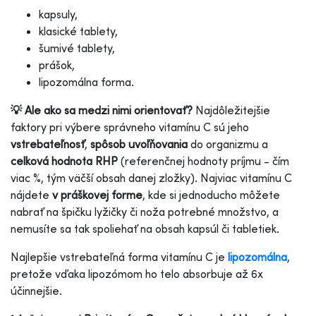
kapsuly,
klasické tablety,
šumivé tablety,
prášok,
lipozomálna forma.
💡 Ale ako sa medzi nimi orientovať?
Najdôležitejšie
faktory pri výbere správneho vitamínu C sú jeho
vstrebateľnosť
,
spôsob uvoľňovania
do organizmu a
celková hodnota RHP
(referenčnej hodnoty príjmu - čím
viac %, tým väčší obsah danej zložky).
Najviac vitamínu C
nájdete
v práškovej forme
, kde si jednoducho môžete
nabrať na špičku lyžičky či noža potrebné množstvo, a
nemusíte sa tak spoliehať na obsah kapsúl či tabletiek.
Najlepšie vstrebateľná forma vitamínu C je
lipozomálna
,
pretože vďaka lipozómom ho telo absorbuje až 6x
účinnejšie.