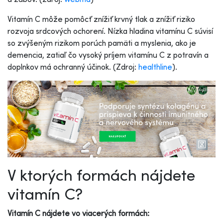
Vitamín C môže pomôcť znížiť krvný tlak a znížiť riziko
rozvoja srdcových ochorení.
Nízka hladina vitamínu C súvisí
so zvýšeným rizikom porúch pamäti a myslenia, ako je
demencia, zatiaľ čo vysoký príjem vitamínu C z potravín a
doplnkov má ochranný účinok. (Zdroj:
healthline
).
V ktorých formách nájdete
vitamín C?
Vitamín C nájdete vo viacerých formách: