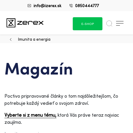
info@izerex.sk
0850444777
E-SHOP
Imunita a energia
Magazín
Poctivo pripravované články o tom najdôležitejšom, čo
potrebuje každý vedieť o svojom zdraví.
Vyberte si z menu tému,
ktorá Vás práve teraz najviac
zaujíma.