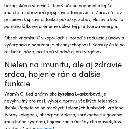
betaglukán a vitamín C, ktorý účinne napomáha lepšej
imunite a zabezpečí jej správne fungovanie. Zároveň tiež
prispieva k správnej funkcii pokožky, zubov, vlasov a kostí a
pomáha látkovej premene dôležitej pre tvorbu energie.
Obsah vitamínu C v kapsulách si poradí s redukciou únavy a
vyčerpania a napumpuje obranyschopnosť. Kapsuly čisto na
rastlinnej báze, preto sú vhodné aj pre vegánov.
Nielen na imunitu, ale aj zdravie
srdca, hojenie rán a ďalšie
funkcie
Vitamín C, tiež známy ako
kyselina L-askorbová
, je
nevyhnutný pre rast, vývoj a opravu všetkých telesných
tkanív. Podieľa sa na mnohých telesných funkciách, vrátane
tvorby kolagénu, absorpcie železa, správneho fungovania
imunitného systému, hojenia rán a údržby chrupaviek, kostí
a zubov. (zdroj:
webmd
)