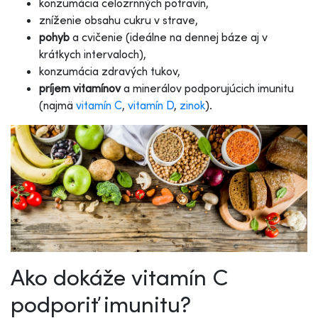
konzumácia celozrnných potravín,
zníženie obsahu cukru v strave,
pohyb
a cvičenie (ideálne na dennej báze aj v
krátkych intervaloch),
konzumácia zdravých tukov,
príjem vitamínov
a minerálov podporujúcich imunitu
(najmä
vitamín C
,
vitamín D
,
zinok
).
Ako dokáže vitamín C
podporiť imunitu?