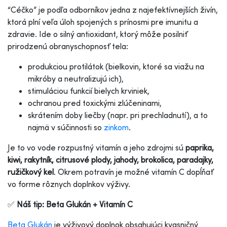
“Céčko” je podľa odborníkov jedna z najefektívnejších živín,
ktorá plní veľa úloh spojených s prínosmi pre imunitu a
zdravie. Ide o silný antioxidant, ktorý môže posilniť
prirodzenú obranyschopnosť tela:
produkciou protilátok (bielkovin, ktoré sa viažu na
mikróby a neutralizujú ich),
stimuláciou funkcií bielych krviniek,
ochranou pred toxickými zlúčeninami,
skrátením doby liečby (napr. pri prechladnutí), a to
najmä v súčinnosti so
zinkom
.
Je to vo vode rozpustný vitamín a jeho zdrojmi sú
paprika,
kiwi, rakytník, citrusové plody, jahody, brokolica, paradajky,
ružičkový kel
. Okrem potravín je možné vitamín C dopĺňať
vo forme rôznych doplnkov výživy.
✅
Náš tip: Beta Glukán + Vitamín C
Beta Glukán
je výživový doplnok obsahujúci kvasničný