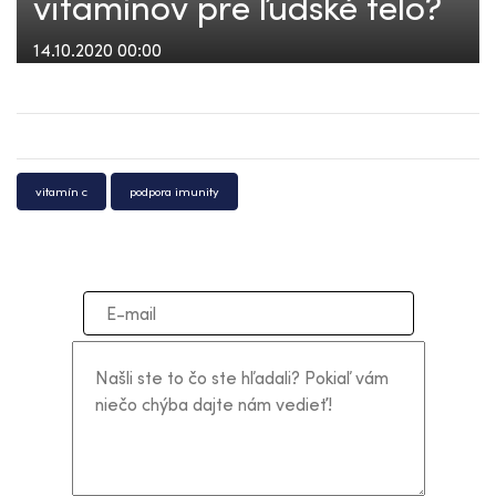
vitamínov pre ľudské telo?
14.10.2020 00:00
vitamín c
podpora imunity