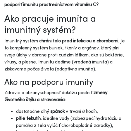
podporiť imunitu prostredníctvom vitamínu C?
Ako pracuje imunita a
imunitný systém?
Imunitný systém
chráni telo pred infekciou a chorobami
. Je
to komplexný systém buniek, tkanív a orgánov, ktorý plní
svoje úlohy v obrane proti cudzím látkam, ako sú baktérie,
vírusy, a plesne. Imunitu dedíme (vrodená imunita) a
získavame počas života (adaptívna imunita).
Ako na podporu imunity
Zdravie a obranyschopnosť dokážu posilniť
zmeny
životného štýlu a stravovania
:
dostatočne dlhý
spánok
v trvaní 8 hodín,
pitie tekutín
, ideálne vody (zabezpečí hydratáciu a
pomáha z tela vylúčiť choroboplodné zárodky),