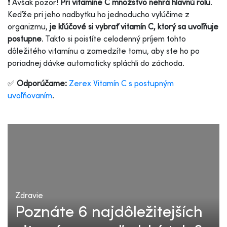
❗ Avšak pozor!
Pri vitamíne C množstvo nehrá hlavnú rolu
.
Keďže pri jeho nadbytku ho jednoducho vylúčime z
organizmu,
je kľúčové si vybrať vitamín C, ktorý sa uvoľňuje
postupne
. Takto si poistíte celodenný príjem tohto
dôležitého vitamínu a zamedzíte tomu, aby ste ho po
poriadnej dávke automaticky spláchli do záchoda.
✅
Odporúčame:
Zerex Vitamín C s postupným
uvoľňovaním
.
Zdravie
Poznáte 6 najdôležitejších