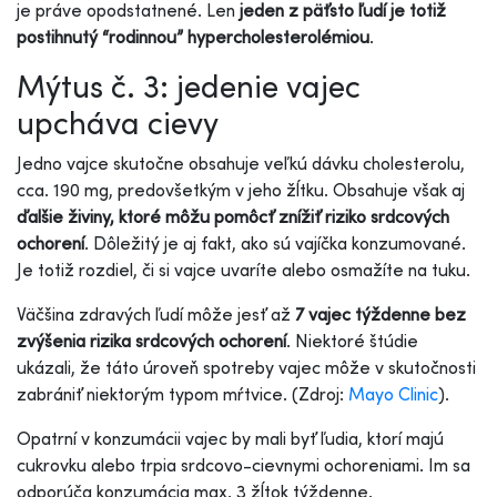
je práve opodstatnené. Len
jeden z päťsto ľudí je totiž
postihnutý “rodinnou” hypercholesterolémiou
.
Mýtus č. 3: jedenie vajec
upcháva cievy
Jedno vajce skutočne obsahuje veľkú dávku cholesterolu,
cca. 190 mg, predovšetkým v jeho žĺtku. Obsahuje však aj
ďalšie živiny, ktoré môžu pomôcť znížiť riziko srdcových
ochorení
. Dôležitý je aj fakt, ako sú vajíčka konzumované.
Je totiž rozdiel, či si vajce uvaríte alebo osmažíte na tuku.
Väčšina zdravých ľudí môže jesť až
7 vajec týždenne bez
zvýšenia rizika srdcových ochorení
. Niektoré štúdie
ukázali, že táto úroveň spotreby vajec môže v skutočnosti
zabrániť niektorým typom mŕtvice. (Zdroj:
Mayo Clinic
).
Opatrní v konzumácii vajec by mali byť ľudia, ktorí majú
cukrovku alebo trpia srdcovo-cievnymi ochoreniami. Im sa
odporúča konzumácia max. 3 žĺtok týždenne.