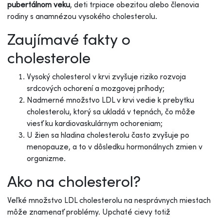
pubertálnom veku
, deti trpiace obezitou alebo členovia
rodiny s anamnézou vysokého cholesterolu.
Zaujímavé fakty o
cholesterole
Vysoký cholesterol v krvi zvyšuje riziko rozvoja
srdcových ochorení a mozgovej príhody;
Nadmerné množstvo LDL v krvi vedie k prebytku
cholesterolu, ktorý sa ukladá v tepnách, čo môže
viesť ku kardiovaskulárnym ochoreniam;
U žien sa hladina cholesterolu často zvyšuje po
menopauze, a to v dôsledku hormonálnych zmien v
organizme.
Ako na cholesterol?
Veľké množstvo LDL cholesterolu na nesprávnych miestach
môže znamenať problémy. Upchaté cievy totiž