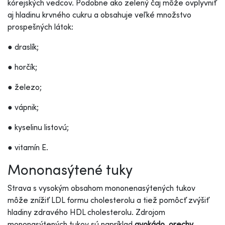
kórejských vedcov. Podobne ako zelený čaj môže ovplyvniť
aj hladinu krvného cukru a obsahuje veľké množstvo
prospešných látok:
● draslík;
● horčík;
● železo;
● vápnik;
● kyselinu listovú;
● vitamín E.
Mononasýtené tuky
Strava s vysokým obsahom mononenasýtených tukov
môže znížiť LDL formu cholesterolu a tiež pomôcť zvýšiť
hladiny zdravého HDL cholesterolu. Zdrojom
mononasýtených tukov sú napríklad
avokádo, orechy,