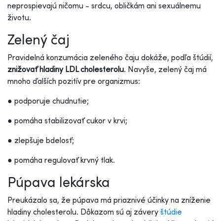
neprospievajú ničomu - srdcu, obličkám ani sexuálnemu
životu.
Zelený čaj
Pravidelná konzumácia zeleného čaju dokáže, podľa štúdií,
znižovať hladiny LDL cholesterolu
. Navyše, zelený čaj má
mnoho ďalších pozitív pre organizmus:
● podporuje chudnutie;
● pomáha stabilizovať cukor v krvi;
● zlepšuje bdelosť;
● pomáha regulovať krvný tlak.
Púpava lekárska
Preukázalo sa, že púpava má priaznivé účinky na zníženie
hladiny cholesterolu. Dôkazom sú aj závery
štúdie