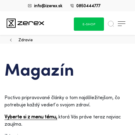
info@izerex.sk
0850444777
E-SHOP
Zdravie
Magazín
Poctivo pripravované články o tom najdôležitejšom, čo
potrebuje každý vedieť o svojom zdraví.
Vyberte si z menu tému,
ktorá Vás práve teraz najviac
zaujíma.