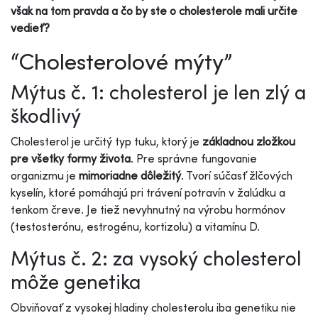
však na tom pravda a čo by ste o cholesterole mali určite
vedieť?
“Cholesterolové mýty”
Mýtus č. 1: cholesterol je len zlý a
škodlivý
Cholesterol je určitý typ tuku, ktorý je
základnou zložkou
pre všetky formy života
. Pre správne fungovanie
organizmu je
mimoriadne dôležitý
. Tvorí súčasť žlčových
kyselín, ktoré pomáhajú pri trávení potravín v žalúdku a
tenkom čreve. Je tiež nevyhnutný na výrobu hormónov
(testosterónu, estrogénu, kortizolu) a vitamínu D.
Mýtus č. 2: za vysoký cholesterol
môže genetika
Obviňovať z vysokej hladiny cholesterolu iba genetiku nie