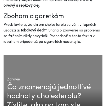
olivový a repkový olej
.
Zbohom cigaretkám
Predstavte si, že okrem cholesterolu sa vám v tepnách
usádza aj
tabakový decht
. Snaha o zbavenie sa problému
sa fajčením nikdy nevyrieši. Prehodnoťte tento fakt a v
ideálnom prípade už po cigaretách nesiahajte.
Zdravie
Čo znamenajú jednotlivé
hodnoty cholesterolu?
Zistite, ako na tom ste