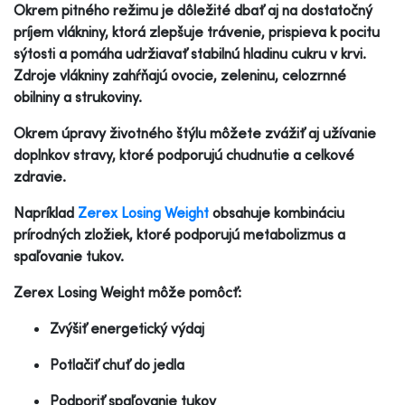
Okrem pitného režimu je dôležité dbať aj na dostatočný
príjem vlákniny, ktorá zlepšuje trávenie, prispieva k pocitu
sýtosti a pomáha udržiavať stabilnú hladinu cukru v krvi.
Zdroje vlákniny zahŕňajú ovocie, zeleninu, celozrnné
obilniny a strukoviny.
Okrem úpravy životného štýlu môžete zvážiť aj užívanie
doplnkov stravy, ktoré podporujú chudnutie a celkové
zdravie.
Napríklad
Zerex Losing Weight
obsahuje kombináciu
prírodných zložiek, ktoré podporujú metabolizmus a
spaľovanie tukov.
Zerex Losing Weight môže pomôcť:
Zvýšiť energetický výdaj
Potlačiť chuť do jedla
Podporiť spaľovanie tukov