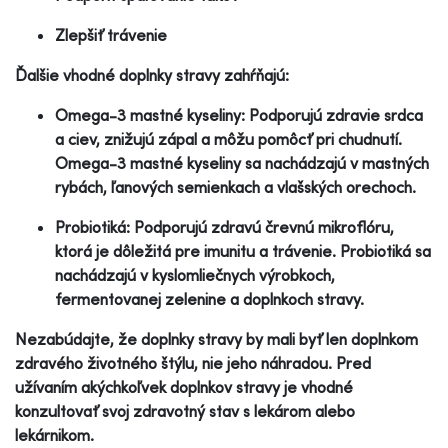
Zlepšiť trávenie
Ďalšie vhodné doplnky stravy zahŕňajú:
Omega-3 mastné kyseliny: Podporujú zdravie srdca
a ciev, znižujú zápal a môžu pomôcť pri chudnutí.
Omega-3 mastné kyseliny sa nachádzajú v mastných
rybách, ľanových semienkach a vlašských orechoch.
Probiotiká: Podporujú zdravú črevnú mikroflóru,
ktorá je dôležitá pre imunitu a trávenie. Probiotiká sa
nachádzajú v kyslomliečnych výrobkoch,
fermentovanej zelenine a doplnkoch stravy.
Nezabúdajte, že doplnky stravy by mali byť len doplnkom
zdravého životného štýlu, nie jeho náhradou. Pred
užívaním akýchkoľvek doplnkov stravy je vhodné
konzultovať svoj zdravotný stav s lekárom alebo
lekárnikom.