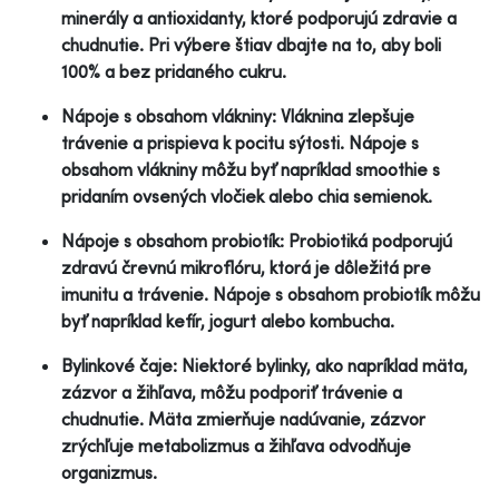
minerály a antioxidanty, ktoré podporujú zdravie a
chudnutie. Pri výbere štiav dbajte na to, aby boli
100% a bez pridaného cukru.
Nápoje s obsahom vlákniny: Vláknina zlepšuje
trávenie a prispieva k pocitu sýtosti. Nápoje s
obsahom vlákniny môžu byť napríklad smoothie s
pridaním ovsených vločiek alebo chia semienok.
Nápoje s obsahom probiotík: Probiotiká podporujú
zdravú črevnú mikroflóru, ktorá je dôležitá pre
imunitu a trávenie. Nápoje s obsahom probiotík môžu
byť napríklad kefír, jogurt alebo kombucha.
Bylinkové čaje: Niektoré bylinky, ako napríklad mäta,
zázvor a žihľava, môžu podporiť trávenie a
chudnutie. Mäta zmierňuje nadúvanie, zázvor
zrýchľuje metabolizmus a žihľava odvodňuje
organizmus.