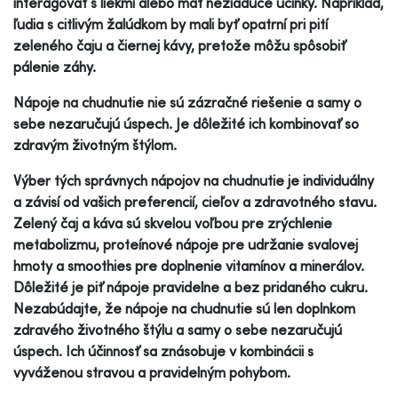
interagovať s liekmi alebo mať nežiaduce účinky. Napríklad,
ľudia s citlivým žalúdkom by mali byť opatrní pri pití
zeleného čaju a čiernej kávy, pretože môžu spôsobiť
pálenie záhy.
Nápoje na chudnutie nie sú zázračné riešenie a samy o
sebe nezaručujú úspech. Je dôležité ich kombinovať so
zdravým životným štýlom.
Výber tých správnych nápojov na chudnutie je individuálny
a závisí od vašich preferencií, cieľov a zdravotného stavu.
Zelený čaj a káva sú skvelou voľbou pre zrýchlenie
metabolizmu, proteínové nápoje pre udržanie svalovej
hmoty a smoothies pre doplnenie vitamínov a minerálov.
Dôležité je piť nápoje pravidelne a bez pridaného cukru.
Nezabúdajte, že nápoje na chudnutie sú len doplnkom
zdravého životného štýlu a samy o sebe nezaručujú
úspech. Ich účinnosť sa znásobuje v kombinácii s
vyváženou stravou a pravidelným pohybom.