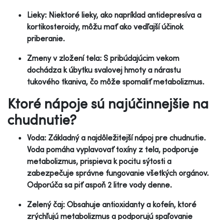
Lieky: Niektoré lieky, ako napríklad antidepresíva a
kortikosteroidy, môžu mať ako vedľajší účinok
priberanie.
Zmeny v zložení tela: S pribúdajúcim vekom
dochádza k úbytku svalovej hmoty a nárastu
tukového tkaniva, čo môže spomaliť metabolizmus.
Ktoré nápoje sú najúčinnejšie na
chudnutie?
Voda: Základný a najdôležitejší nápoj pre chudnutie.
Voda pomáha vyplavovať toxíny z tela, podporuje
metabolizmus, prispieva k pocitu sýtosti a
zabezpečuje správne fungovanie všetkých orgánov.
Odporúča sa piť aspoň 2 litre vody denne.
Zelený čaj: Obsahuje antioxidanty a kofeín, ktoré
zrýchľujú metabolizmus a podporujú spaľovanie