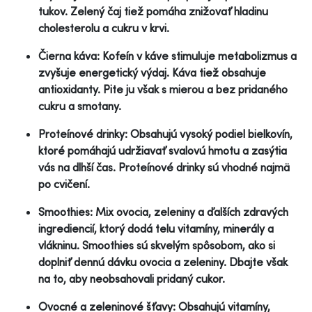
tukov. Zelený čaj tiež pomáha znižovať hladinu
cholesterolu a cukru v krvi.
Čierna káva: Kofeín v káve stimuluje metabolizmus a
zvyšuje energetický výdaj. Káva tiež obsahuje
antioxidanty. Pite ju však s mierou a bez pridaného
cukru a smotany.
Proteínové drinky: Obsahujú vysoký podiel bielkovín,
ktoré pomáhajú udržiavať svalovú hmotu a zasýtia
vás na dlhší čas. Proteínové drinky sú vhodné najmä
po cvičení.
Smoothies: Mix ovocia, zeleniny a ďalších zdravých
ingrediencií, ktorý dodá telu vitamíny, minerály a
vlákninu. Smoothies sú skvelým spôsobom, ako si
doplniť dennú dávku ovocia a zeleniny. Dbajte však
na to, aby neobsahovali pridaný cukor.
Ovocné a zeleninové šťavy: Obsahujú vitamíny,