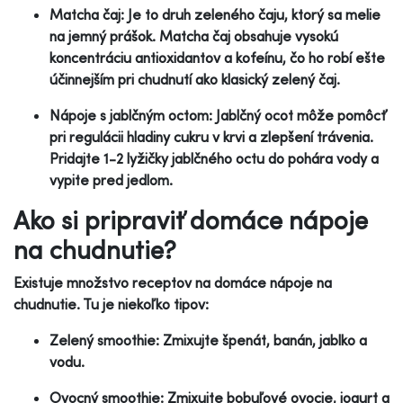
Matcha čaj: Je to druh zeleného čaju, ktorý sa melie
na jemný prášok. Matcha čaj obsahuje vysokú
koncentráciu antioxidantov a kofeínu, čo ho robí ešte
účinnejším pri chudnutí ako klasický zelený čaj.
Nápoje s jablčným octom: Jablčný ocot môže pomôcť
pri regulácii hladiny cukru v krvi a zlepšení trávenia.
Pridajte 1-2 lyžičky jablčného octu do pohára vody a
vypite pred jedlom.
Ako si pripraviť domáce nápoje
na chudnutie?
Existuje množstvo receptov na domáce nápoje na
chudnutie. Tu je niekoľko tipov:
Zelený smoothie: Zmixujte špenát, banán, jablko a
vodu.
Ovocný smoothie: Zmixujte bobuľové ovocie, jogurt a