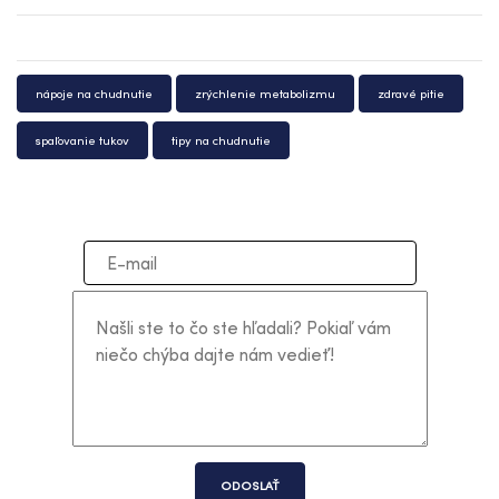
nápoje na chudnutie
zrýchlenie metabolizmu
zdravé pitie
spaľovanie tukov
tipy na chudnutie
ODOSLAŤ