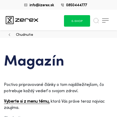
info@izerex.sk
0850444777
E-SHOP
Chudnutie
Magazín
Poctivo pripravované články o tom najdôležitejšom, čo
potrebuje každý vedieť o svojom zdraví.
Vyberte si z menu tému,
ktorá Vás práve teraz najviac
zaujíma.