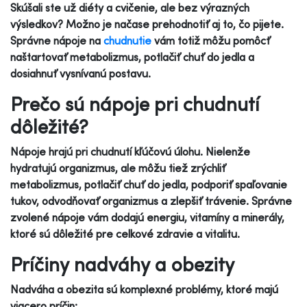
Skúšali ste už diéty a cvičenie, ale bez výrazných
výsledkov? Možno je načase prehodnotiť aj to, čo pijete.
Správne nápoje na
chudnutie
vám totiž môžu pomôcť
naštartovať metabolizmus, potlačiť chuť do jedla a
dosiahnuť vysnívanú postavu.
Prečo sú nápoje pri chudnutí
dôležité?
Nápoje hrajú pri chudnutí kľúčovú úlohu. Nielenže
hydratujú organizmus, ale môžu tiež zrýchliť
metabolizmus, potlačiť chuť do jedla, podporiť spaľovanie
tukov, odvodňovať organizmus a zlepšiť trávenie. Správne
zvolené nápoje vám dodajú energiu, vitamíny a minerály,
ktoré sú dôležité pre celkové zdravie a vitalitu.
Príčiny nadváhy a obezity
Nadváha a obezita sú komplexné problémy, ktoré majú
viacero príčin: