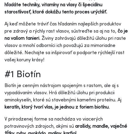
hľadáte techniky, vitamíny na vlasy či špeciálnu
starostlivosť, ktoré dokážu tento proces urýchliť.
Aj keď môžete tráviť čas hľadaním najlepších produktov
pre zdravý a rýchly rast vlasov, sústreďte sa aj na to,
čo je
na vašom tanieri
. Živiny zohrávajú dôležitú úlohu pri raste
vlasov a mnohí odborníci ich považujú za mimoriadne
dôležité. Nechajte sa inšpirovať a podporte rýchlejší rast
vašej koruny krásy!
#1 Biotín
Biotín je cenným nástrojom spojeným s rastom, ale aj s
vypadávaním vlasov. Hrá dôležitú úlohu pri produkcii
aminokyselín, ktoré sú stavebnými kameňmi proteínu. Aj
keratín, ktorý tvorí vlas, je jednou z foriem biotínu
.
V prirodzenej forme sa nachádza vo viacerých
potravinových zdrojoch, akými sú
arašidy, mandle, vaječné
žĺtky, ryby, avokádo, maliny, karfiol
.