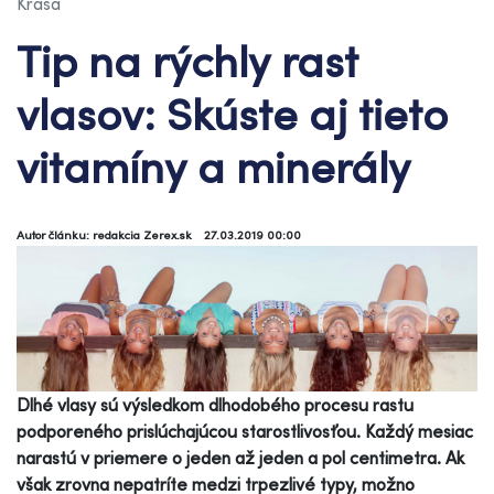
Krása
Tip na rýchly rast
vlasov: Skúste aj tieto
vitamíny a minerály
Autor článku: redakcia Zerex.sk
27.03.2019 00:00
Dlhé vlasy sú výsledkom dlhodobého procesu rastu
podporeného prislúchajúcou starostlivosťou. Každý mesiac
narastú v priemere o jeden až jeden a pol centimetra. Ak
však zrovna nepatríte medzi trpezlivé typy, možno