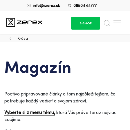
info@izerex.sk
0850444777
E-SHOP
Krása
Magazín
Poctivo pripravované články o tom najdôležitejšom, čo
potrebuje každý vedieť o svojom zdraví.
Vyberte si z menu tému,
ktorá Vás práve teraz najviac
zaujíma.