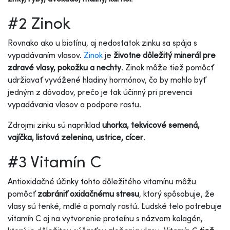
#2 Zinok
Rovnako ako u biotínu, aj nedostatok zinku sa spája s
vypadávaním vlasov.
Zinok
je
životne dôležitý minerál pre
zdravé vlasy, pokožku a nechty
. Zinok môže tiež pomôcť
udržiavať vyvážené hladiny hormónov, čo by mohlo byť
jedným z dôvodov, prečo je tak účinný pri prevencii
vypadávania vlasov a podpore rastu.
Zdrojmi zinku sú napríklad
uhorka, tekvicové semená,
vajíčka, listová zelenina, ustrice, cícer
.
#3 Vitamín C
Antioxidačné účinky tohto dôležitého vitamínu môžu
pomôcť
zabrániť oxidačnému stresu
, ktorý spôsobuje, že
vlasy sú tenké, mdlé a pomaly rastú. Ľudské telo potrebuje
vitamín C aj na vytvorenie proteínu s názvom kolagén,