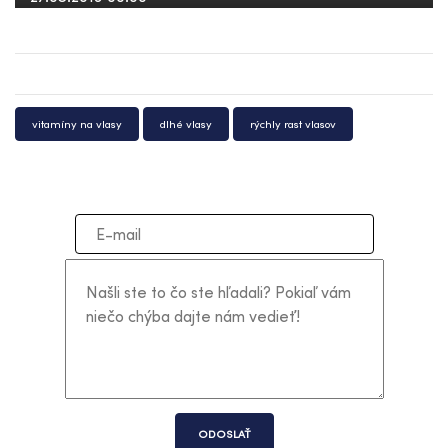
vitamíny na vlasy
dlhé vlasy
rýchly rast vlasov
ODOSLAŤ