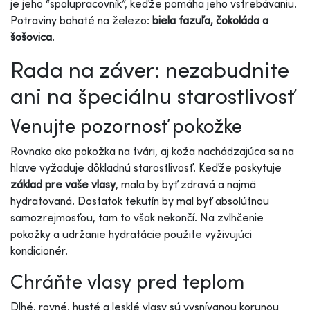
je jeho “spolupracovník”, keďže pomáha jeho vstrebávaniu.
Potraviny bohaté na železo:
biela fazuľa, čokoláda a
šošovica
.
Rada na záver: nezabudnite
ani na špeciálnu starostlivosť
Venujte pozornosť pokožke
Rovnako ako pokožka na tvári, aj koža nachádzajúca sa na
hlave vyžaduje dôkladnú starostlivosť. Keďže poskytuje
základ pre vaše vlasy
, mala by byť zdravá a najmä
hydratovaná. Dostatok tekutín by mal byť absolútnou
samozrejmosťou, tam to však nekončí. Na zvlhčenie
pokožky a udržanie hydratácie použite vyživujúci
kondicionér.
Chráňte vlasy pred teplom
Dlhé, rovné, husté a lesklé vlasy sú vysnívanou korunou