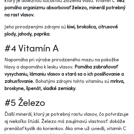
ktorý je dôležitou súčasťou zloženia vlasu. Vitamín C
tiež
pomáha organizmu absorbovať železo, minerál potrebný
na rast vlasov
.
Jeho prirodzenými zdrojmi sú
kiwi, brokolica, citrusové
plody, jahody, paprika
.
#4 Vitamín A
Napomáha pri výrobe prirodzeného mazu na pokožke
hlavy a dopomáha k lesku vlasov.
Pomáha zabraňovať
vysychaniu, lámaniu vlasov a stará sa o ich posilňovanie a
zahusťovanie
. Bohatými zdrojmi tohto vitamínu sú
mrkva,
broskyne, špenát, sladké zemiaky
.
#5 Železo
Ďalší minerál, ktorý je potrebný rastu vlasov, čo potvrdzuje
aj niekoľko štúdií. Železo má zaujímavú vlastnosť: dokáže
prenášať kyslík do korienkov. Ako sme už uviedli, vitamín C