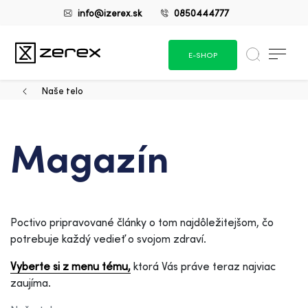
info@izerex.sk
0850444777
E-SHOP
Naše telo
Magazín
Poctivo pripravované články o tom najdôležitejšom, čo
potrebuje každý vedieť o svojom zdraví.
Vyberte si z menu tému,
ktorá Vás práve teraz najviac
zaujíma.