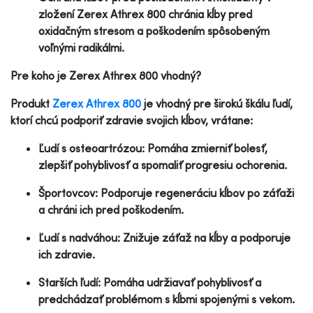
zložení Zerex Athrex 800 chránia kĺby pred
oxidačným stresom a poškodením spôsobeným
voľnými radikálmi.
Pre koho je Zerex Athrex 800 vhodný?
Produkt
Zerex Athrex 800
je vhodný pre širokú škálu ľudí,
ktorí chcú podporiť zdravie svojich kĺbov, vrátane:
Ľudí s osteoartrózou: Pomáha zmierniť bolesť,
zlepšiť pohyblivosť a spomaliť progresiu ochorenia.
Športovcov: Podporuje regeneráciu kĺbov po záťaži
a chráni ich pred poškodením.
Ľudí s nadváhou: Znižuje záťaž na kĺby a podporuje
ich zdravie.
Starších ľudí: Pomáha udržiavať pohyblivosť a
predchádzať problémom s kĺbmi spojenými s vekom.