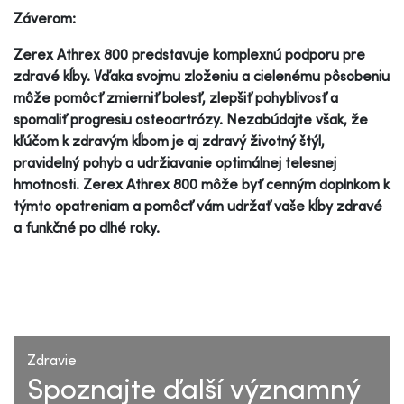
Záverom:
Zerex Athrex 800 predstavuje komplexnú podporu pre
zdravé kĺby. Vďaka svojmu zloženiu a cielenému pôsobeniu
môže pomôcť zmierniť bolesť, zlepšiť pohyblivosť a
spomaliť progresiu osteoartrózy. Nezabúdajte však, že
kľúčom k zdravým kĺbom je aj zdravý životný štýl,
pravidelný pohyb a udržiavanie optimálnej telesnej
hmotnosti. Zerex Athrex 800 môže byť cenným doplnkom k
týmto opatreniam a pomôcť vám udržať vaše kĺby zdravé
a funkčné po dlhé roky.
Zdravie
Spoznajte ďalší významný