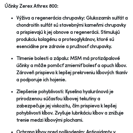
Účinky Zerex Athrex 800:
Výživa a regenerácia chrupavky: Glukozamín sulfát a
chondroitín sulfát sú stavebnými kameňmi chrupavky
a prispievajú k jej obnove a regenerácii. Stimulujú
produkciu kolagénu a proteoglykánov, ktoré sú
esenciálne pre zdravie a pružnosť chrupavky.
Tlmenie bolesti a zápalu: MSM má protizápalové
účinky a môže pomôcť zmierniť bolesť a opuch kĺbov.
Zároveň prispieva k lepšej prekrveniu kĺbových tkanív
a podporuje ich hojenie.
Zlepšenie pohyblivosti: Kyselina hyalurónová je
prirodzenou súčasťou kĺbovej tekutiny a
zabezpečuje jej viskozitu, čím prispieva k lepšej
pohyblivosti kĺbov. Zvyšuje lubrikáciu kĺbov a znižuje
trenie medzi kĺbovými plochami.
Ochrana kĺbov pred poškodením: Antioxidanty v