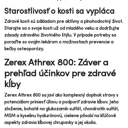
Starostlivosť o kosti sa vypláca
Zdravé kosti sú základom pre aktívny a plnohodnotný život.
Starajte sa o svoje kosti už od mladého veku a dodržujte
zásady zdravého životného štýlu. V prípade potreby sa
poraďte so svojím lekárom o možnostiach prevencie a
liečby osteoporózy.
Zerex Athrex 800: Záver a
prehľad účinkov pre zdravé
kĺby
Zerex Athrex 800 sa javí ako komplexný doplnok stravy s
potenciálom priniesť úľavu a podporiť zdravie kĺbov. Jeho
zloženie, bohaté na glukozamín sulfát, chondroitín sulfát,
MSM a kyselinu hyalurónovú, cielene pôsobí na kľúčové
aspekty zdravia kĺbovej chrupavky a jej okolia.