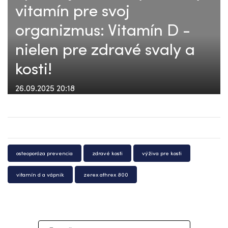
vitamín pre svoj
organizmus: Vitamín D -
nielen pre zdravé svaly a
kosti!
26.09.2025 20:18
osteoporóza prevencia
zdravé kosti
výživa pre kosti
vitamín d a vápnik
zerex athrex 800