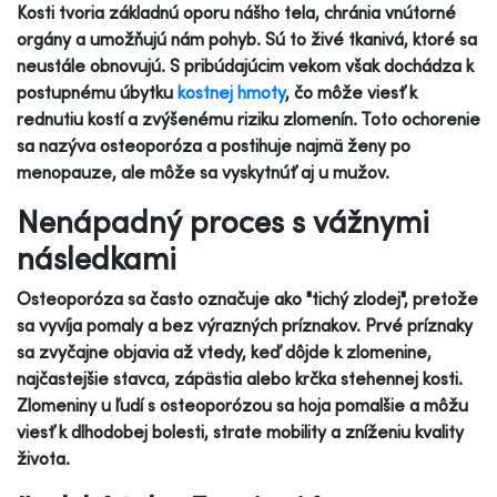
Kosti tvoria základnú oporu nášho tela, chránia vnútorné
orgány a umožňujú nám pohyb. Sú to živé tkanivá, ktoré sa
neustále obnovujú. S pribúdajúcim vekom však dochádza k
postupnému úbytku
kostnej hmoty
, čo môže viesť k
rednutiu kostí a zvýšenému riziku zlomenín. Toto ochorenie
sa nazýva osteoporóza a postihuje najmä ženy po
menopauze, ale môže sa vyskytnúť aj u mužov.
Nenápadný proces s vážnymi
následkami
Osteoporóza sa často označuje ako "tichý zlodej", pretože
sa vyvíja pomaly a bez výrazných príznakov. Prvé príznaky
sa zvyčajne objavia až vtedy, keď dôjde k zlomenine,
najčastejšie stavca, zápästia alebo krčka stehennej kosti.
Zlomeniny u ľudí s osteoporózou sa hoja pomalšie a môžu
viesť k dlhodobej bolesti, strate mobility a zníženiu kvality
života.