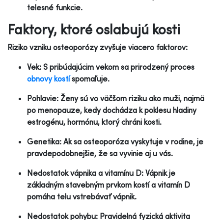
telesné funkcie.
Faktory, ktoré oslabujú kosti
Riziko vzniku osteoporózy zvyšuje viacero faktorov:
Vek: S pribúdajúcim vekom sa prirodzený proces
obnovy kostí
spomaľuje.
Pohlavie: Ženy sú vo väčšom riziku ako muži, najmä
po menopauze, kedy dochádza k poklesu hladiny
estrogénu, hormónu, ktorý chráni kosti.
Genetika: Ak sa osteoporóza vyskytuje v rodine, je
pravdepodobnejšie, že sa vyvinie aj u vás.
Nedostatok vápnika a vitamínu D: Vápnik je
základným stavebným prvkom kostí a vitamín D
pomáha telu vstrebávať vápnik.
Nedostatok pohybu: Pravidelná fyzická aktivita