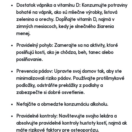
Dostatok vápnika a vitamínu D: Konzumujte potraviny
bohaté na vápnik, ako sú mliečne výrobky, listová
zelenina a orechy. Dopĺňajte vitamín D, najmä v
zimných mesiacoch, kedy je slnečného žiarenia
menej.
Pravidelný pohyb: Zamerajte sa na aktivity, ktoré
posilňujú kosti, ako je chôdza, beh, tanec alebo
posilňovanie.
Prevencia pádov: Upravte svoj domov tak, aby ste
minimalizovali riziko pádov. Používajte protišmykové
podložky, odstráňte prekážky z podlahy a
zabezpečte si dobré osvetlenie.
Nefajčite a obmedzte konzumáciu alkoholu.
Pravidelné kontroly: Navštevujte svojho lekára a
absolvujte pravidelné kontroly hustoty kostí, najmä ak
máte rizikové faktory pre osteoporózu.