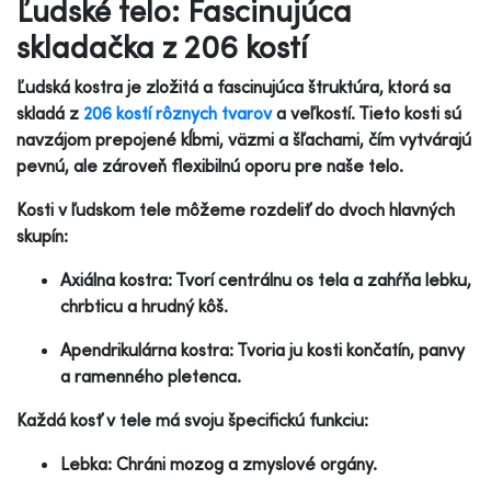
Ľudské telo: Fascinujúca
skladačka z 206 kostí
Ľudská kostra je zložitá a fascinujúca štruktúra, ktorá sa
skladá z
206 kostí rôznych tvarov
a veľkostí. Tieto kosti sú
navzájom prepojené kĺbmi, väzmi a šľachami, čím vytvárajú
pevnú, ale zároveň flexibilnú oporu pre naše telo.
Kosti v ľudskom tele môžeme rozdeliť do dvoch hlavných
skupín:
Axiálna kostra: Tvorí centrálnu os tela a zahŕňa lebku,
chrbticu a hrudný kôš.
Apendrikulárna kostra: Tvoria ju kosti končatín, panvy
a ramenného pletenca.
Každá kosť v tele má svoju špecifickú funkciu:
Lebka: Chráni mozog a zmyslové orgány.