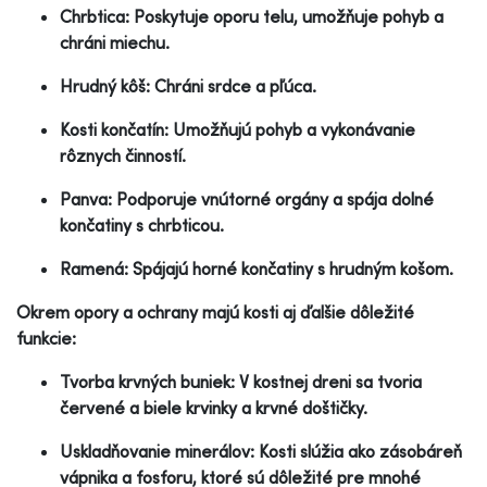
Chrbtica: Poskytuje oporu telu, umožňuje pohyb a
chráni miechu.
Hrudný kôš: Chráni srdce a pľúca.
Kosti končatín: Umožňujú pohyb a vykonávanie
rôznych činností.
Panva: Podporuje vnútorné orgány a spája dolné
končatiny s chrbticou.
Ramená: Spájajú horné končatiny s hrudným košom.
Okrem opory a ochrany majú kosti aj ďalšie dôležité
funkcie:
Tvorba krvných buniek: V kostnej dreni sa tvoria
červené a biele krvinky a krvné doštičky.
Uskladňovanie minerálov: Kosti slúžia ako zásobáreň
vápnika a fosforu, ktoré sú dôležité pre mnohé