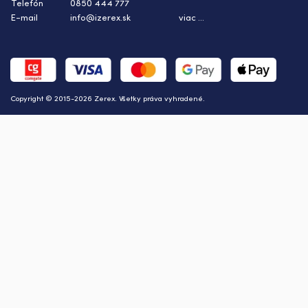
Telefón
0850 444 777
E-mail
info@izerex.sk
viac ...
Copyright © 2015-2026 Zerex. Všetky práva vyhradené.