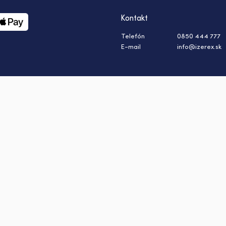
Kontakt
Telefón
0850 444 777
E-mail
info@izerex.sk