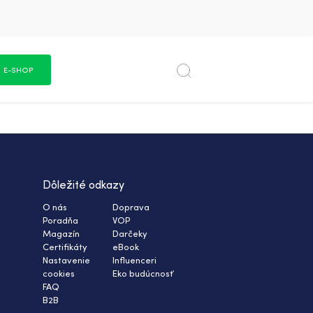
E-SHOP
Dôležité odkazy
O nás
Doprava
Poradňa
VOP
Magazín
Darčeky
Certifikáty
eBook
Nastavenie
Influenceri
cookies
Eko budúcnosť
FAQ
B2B