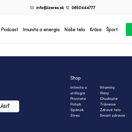
info@izerex.sk
0850444777
 Podcast
Imunita a energia
Naše telo
Krása
Šport
Shop
Intimita a
Vitamíny
urólogia
Vlasy
Prostata
Chudnutie
Pohyb
Trávenie
LÁSIŤ
Spánok
Zdravé telo
Stres
Smart zdravie