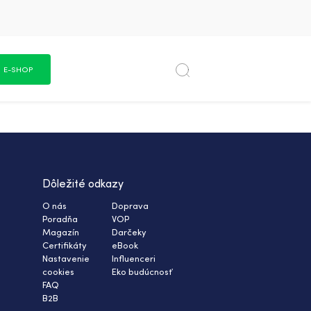
E-SHOP
Dôležité odkazy
O nás
Doprava
Poradňa
VOP
Magazín
Darčeky
Certifikáty
eBook
Nastavenie
Influenceri
cookies
Eko budúcnosť
FAQ
B2B