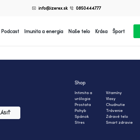
info@izerex.sk
0850444777
 Podcast
Imunita a energia
Naše telo
Krása
Šport
Shop
Intimita a
Vitamíny
urólogia
Vlasy
Prostata
Chudnutie
Pohyb
Trávenie
LÁSIŤ
Spánok
Zdravé telo
Stres
Smart zdravie