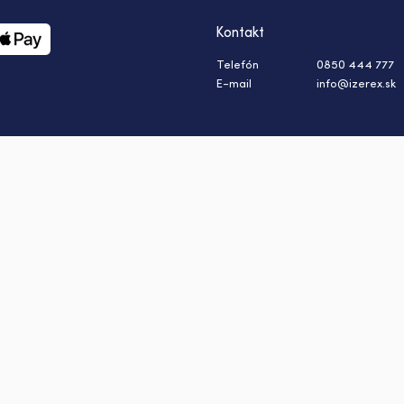
Kontakt
Telefón
0850 444 777
E-mail
info@izerex.sk