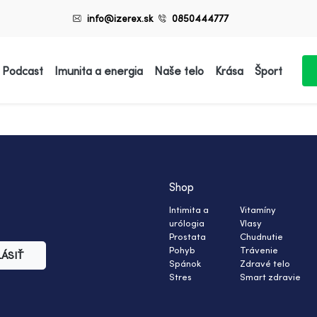
info@izerex.sk
0850444777
 Podcast
Imunita a energia
Naše telo
Krása
Šport
Shop
Intimita a
Vitamíny
urólogia
Vlasy
Prostata
Chudnutie
Pohyb
Trávenie
LÁSIŤ
Spánok
Zdravé telo
Stres
Smart zdravie