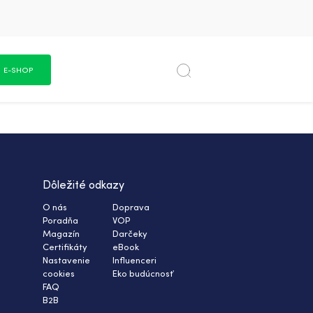
E-SHOP
Dôležité odkazy
O nás
Doprava
Poradňa
VOP
Magazín
Darčeky
Certifikáty
eBook
Nastavenie
Influenceri
cookies
Eko budúcnosť
FAQ
B2B