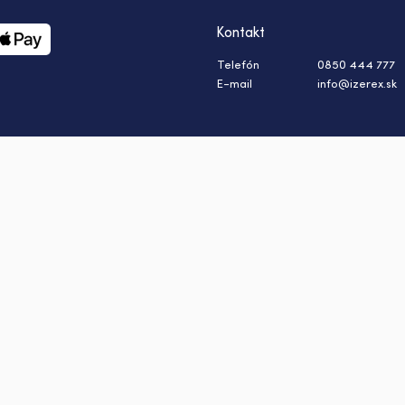
Kontakt
Telefón
0850 444 777
E-mail
info@izerex.sk