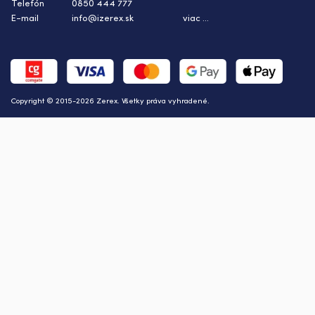
Telefón
0850 444 777
E-mail
info@izerex.sk
viac ...
Copyright © 2015-2026 Zerex. Všetky práva vyhradené.