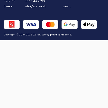
Telefón
0850 444 777
E-mail
info@izerex.sk
viac ...
Copyright © 2015-2026 Zerex. Všetky práva vyhradené.