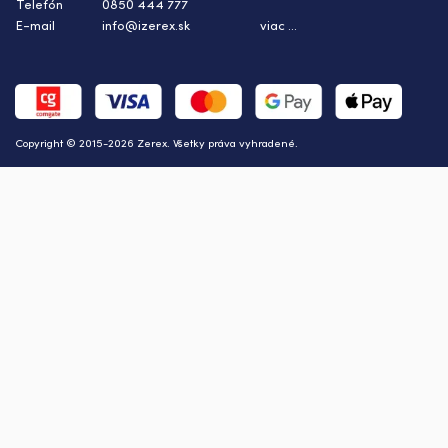
Telefón
0850 444 777
E-mail
info@izerex.sk
viac ...
Copyright © 2015-2026 Zerex. Všetky práva vyhradené.