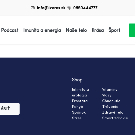
info@izerex.sk
0850444777
 Podcast
Imunita a energia
Naše telo
Krása
Šport
Shop
Intimita a
Vitamíny
urólogia
Vlasy
Prostata
Chudnutie
Pohyb
Trávenie
LÁSIŤ
Spánok
Zdravé telo
Stres
Smart zdravie