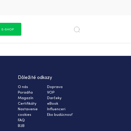
E-SHOP
Dôležité odkazy
O nás
Doprava
Poradňa
VOP
Magazín
Darčeky
Certifikáty
eBook
Nastavenie
Influenceri
cookies
Eko budúcnosť
FAQ
B2B