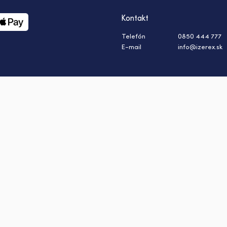
Kontakt
Telefón
0850 444 777
E-mail
info@izerex.sk