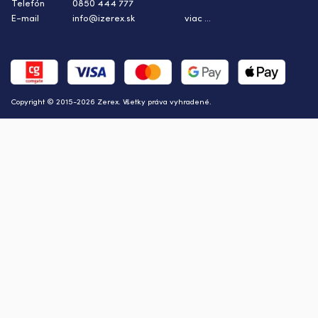
Telefón
0850 444 777
E-mail
info@izerex.sk
viac ...
Copyright © 2015-2026 Zerex. Všetky práva vyhradené.