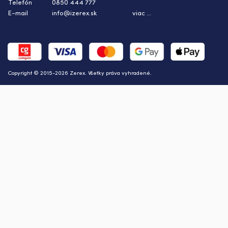
Telefón
0850 444 777
E-mail
info@izerex.sk
viac ...
Copyright © 2015-2026 Zerex. Všetky práva vyhradené.