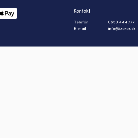
Kontakt
Telefón
0850 444 777
E-mail
info@izerex.sk