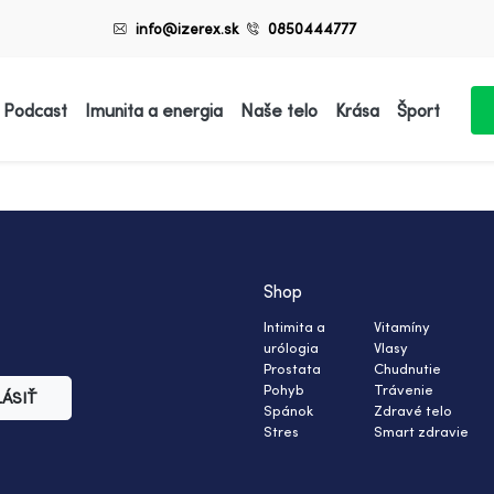
info@izerex.sk
0850444777
 Podcast
Imunita a energia
Naše telo
Krása
Šport
Shop
Intimita a
Vitamíny
urólogia
Vlasy
Prostata
Chudnutie
Pohyb
Trávenie
LÁSIŤ
Spánok
Zdravé telo
Stres
Smart zdravie