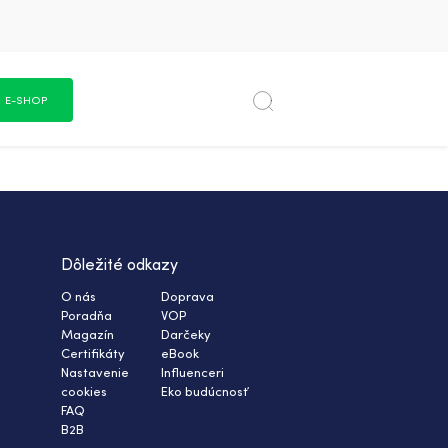
E-SHOP
Dôležité odkazy
O nás
Doprava
Poradňa
VOP
Magazín
Darčeky
Certifikáty
eBook
Nastavenie
Influenceri
cookies
Eko budúcnosť
FAQ
B2B