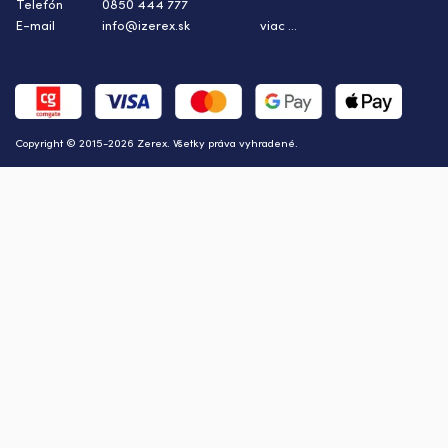
Telefón
0850 444 777
E-mail
info@izerex.sk
viac ...
Copyright © 2015-2026 Zerex. Všetky práva vyhradené.