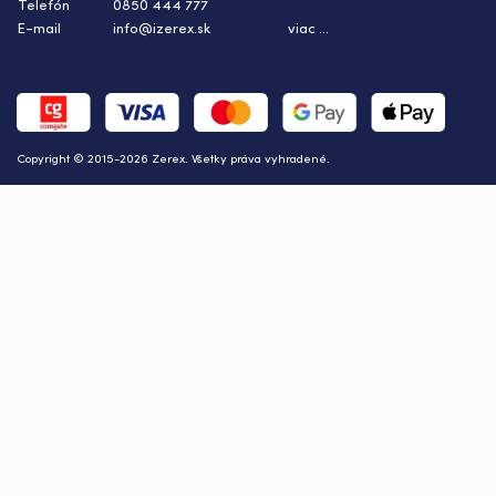
Telefón
0850 444 777
E-mail
info@izerex.sk
viac ...
Copyright © 2015-2026 Zerex. Všetky práva vyhradené.