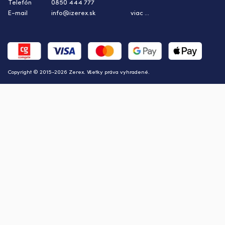
Telefón
0850 444 777
E-mail
info@izerex.sk
viac ...
Copyright © 2015-2026 Zerex. Všetky práva vyhradené.