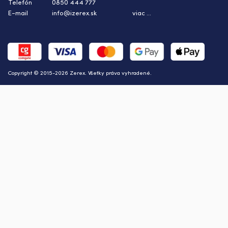
Telefón
0850 444 777
E-mail
info@izerex.sk
viac ...
Copyright © 2015-2026 Zerex. Všetky práva vyhradené.