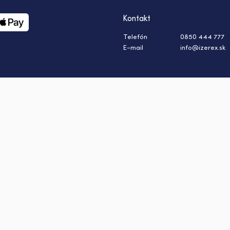
Kontakt
Telefón
0850 444 777
E-mail
info@izerex.sk