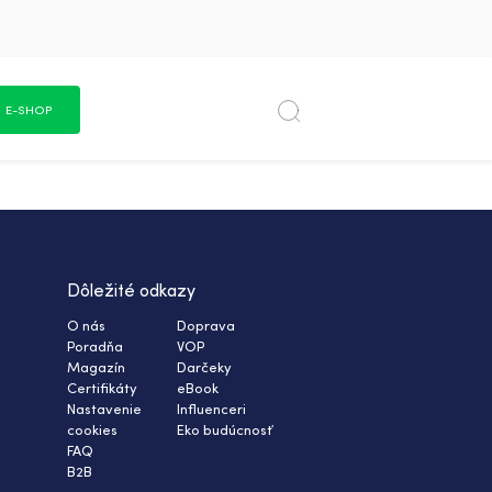
E-SHOP
Dôležité odkazy
O nás
Doprava
Poradňa
VOP
Magazín
Darčeky
Certifikáty
eBook
Nastavenie
Influenceri
cookies
Eko budúcnosť
FAQ
B2B