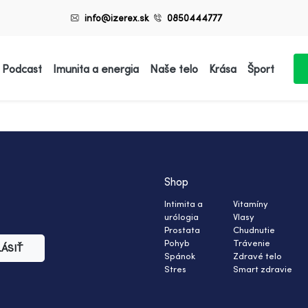
info@izerex.sk
0850444777
 Podcast
Imunita a energia
Naše telo
Krása
Šport
Shop
Intimita a
Vitamíny
urólogia
Vlasy
Prostata
Chudnutie
Pohyb
Trávenie
LÁSIŤ
Spánok
Zdravé telo
Stres
Smart zdravie