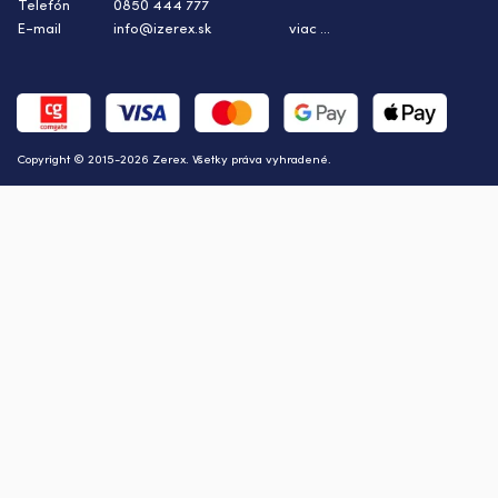
Telefón
0850 444 777
E-mail
info@izerex.sk
viac ...
Copyright © 2015-2026 Zerex. Všetky práva vyhradené.