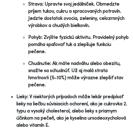
Strava: Upravte svoj jedálniček. Obmedzte
príjem tukov, cukru a spracovaných potravín.
Jedzte dostatok ovocia, zeleniny, celozrnných
výrobkov a chudých bielkovín.
Pohyb: Zvýšte fyzickú aktivitu. Pravidelný pohyb
pomáha spaľovať tuk a zlepšuje funkciu
pečene.
Chudnutie: Ak máte nadváhu alebo obezitu,
snažte sa schudnúť. Už aj malá strata
hmotnosti (5-10%) môže výrazne zlepšiť stav
pečene.
Lieky: V niektorých prípadoch môže lekár predpísať
lieky na liečbu súvisiacich ochorení, ako je cukrovka 2.
typu a vysoký cholesterol, alebo lieky s priamym
účinkom na pečeň, ako je kyselina ursodeoxycholová
alebo vitamín E.