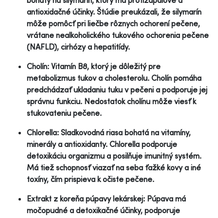
antioxidačné účinky. Štúdie preukázali, že silymarín
môže pomôcť pri liečbe rôznych ochorení pečene,
vrátane nealkoholického tukového ochorenia pečene
(NAFLD), cirhózy a hepatitídy.
Cholín: Vitamín B8, ktorý je dôležitý pre
metabolizmus tukov a cholesterolu. Cholín pomáha
predchádzať ukladaniu tuku v pečeni a podporuje jej
správnu funkciu. Nedostatok cholínu môže viesť k
stukovateniu pečene.
Chlorella: Sladkovodná riasa bohatá na vitamíny,
minerály a antioxidanty. Chlorella podporuje
detoxikáciu organizmu a posilňuje imunitný systém.
Má tiež schopnosť viazať na seba ťažké kovy a iné
toxíny, čím prispieva k očiste pečene.
Extrakt z koreňa púpavy lekárskej: Púpava má
močopudné a detoxikačné účinky, podporuje