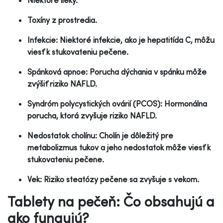
Toxíny z prostredia.
Infekcie: Niektoré infekcie, ako je hepatitída C, môžu
viesť k stukovateniu pečene.
Spánková apnoe: Porucha dýchania v spánku môže
zvýšiť riziko NAFLD.
Syndróm polycystických ovárií (PCOS): Hormonálna
porucha, ktorá zvyšuje riziko NAFLD.
Nedostatok cholínu: Cholín je dôležitý pre
metabolizmus tukov a jeho nedostatok môže viesť k
stukovateniu pečene.
Vek: Riziko steatózy pečene sa zvyšuje s vekom.
Tablety na pečeň: Čo obsahujú a
ako fungujú?