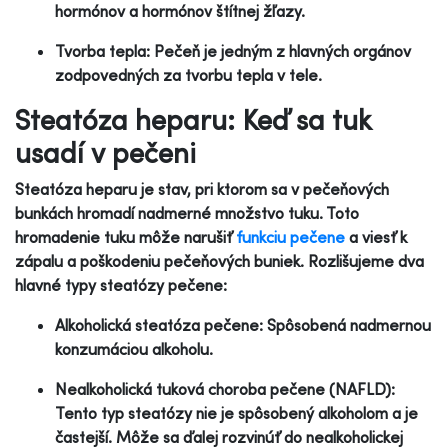
hormónov a hormónov štítnej žľazy.
Tvorba tepla: Pečeň je jedným z hlavných orgánov
zodpovedných za tvorbu tepla v tele.
Steatóza heparu: Keď sa tuk
usadí v pečeni
Steatóza heparu je stav, pri ktorom sa v pečeňových
bunkách hromadí nadmerné množstvo tuku. Toto
hromadenie tuku môže narušiť
funkciu pečene
a viesť k
zápalu a poškodeniu pečeňových buniek. Rozlišujeme dva
hlavné typy steatózy pečene:
Alkoholická steatóza pečene: Spôsobená nadmernou
konzumáciou alkoholu.
Nealkoholická tuková choroba pečene (NAFLD):
Tento typ steatózy nie je spôsobený alkoholom a je
častejší. Môže sa ďalej rozvinúť do nealkoholickej