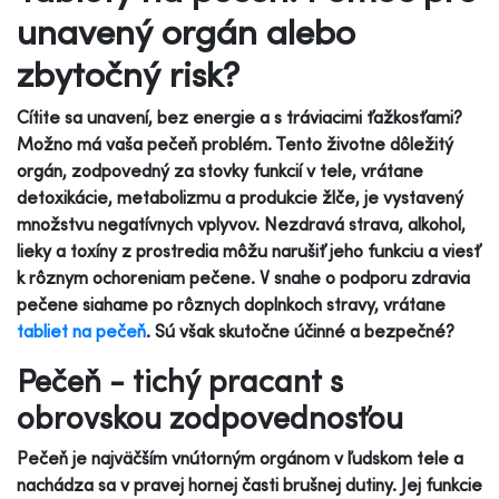
unavený orgán alebo
zbytočný risk?
Cítite sa unavení, bez energie a s tráviacimi ťažkosťami?
Možno má vaša pečeň problém. Tento životne dôležitý
orgán, zodpovedný za stovky funkcií v tele, vrátane
detoxikácie, metabolizmu a produkcie žlče, je vystavený
množstvu negatívnych vplyvov. Nezdravá strava, alkohol,
lieky a toxíny z prostredia môžu narušiť jeho funkciu a viesť
k rôznym ochoreniam pečene. V snahe o podporu zdravia
pečene siahame po rôznych doplnkoch stravy, vrátane
tabliet na pečeň
. Sú však skutočne účinné a bezpečné?
Pečeň - tichý pracant s
obrovskou zodpovednosťou
Pečeň je najväčším vnútorným orgánom v ľudskom tele a
nachádza sa v pravej hornej časti brušnej dutiny. Jej funkcie