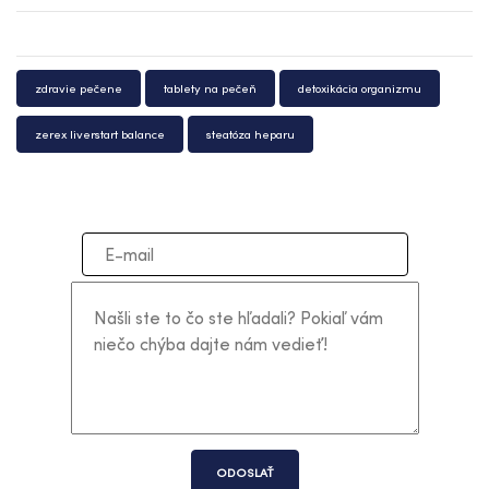
zdravie pečene
tablety na pečeň
detoxikácia organizmu
zerex liverstart balance
steatóza heparu
ODOSLAŤ