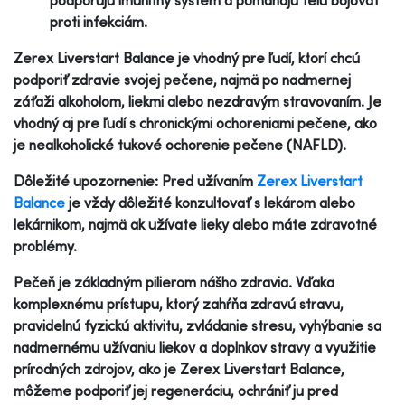
proti infekciám.
Zerex Liverstart Balance je vhodný pre ľudí, ktorí chcú
podporiť zdravie svojej pečene, najmä po nadmernej
záťaži alkoholom, liekmi alebo nezdravým stravovaním. Je
vhodný aj pre ľudí s chronickými ochoreniami pečene, ako
je nealkoholické tukové ochorenie pečene (NAFLD).
Dôležité upozornenie: Pred užívaním
Zerex Liverstart
Balance
je vždy dôležité konzultovať s lekárom alebo
lekárnikom, najmä ak užívate lieky alebo máte zdravotné
problémy.
Pečeň je základným pilierom nášho zdravia. Vďaka
komplexnému prístupu, ktorý zahŕňa zdravú stravu,
pravidelnú fyzickú aktivitu, zvládanie stresu, vyhýbanie sa
nadmernému užívaniu liekov a doplnkov stravy a využitie
prírodných zdrojov, ako je Zerex Liverstart Balance,
môžeme podporiť jej regeneráciu, ochrániť ju pred