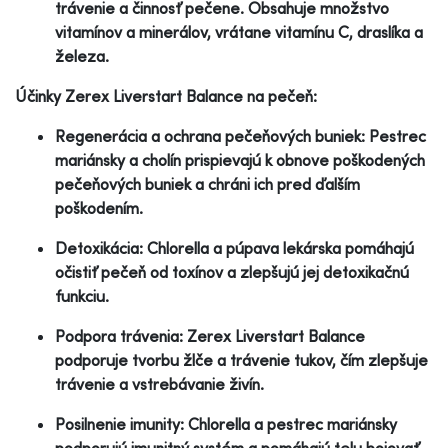
trávenie a činnosť pečene. Obsahuje množstvo
vitamínov a minerálov, vrátane vitamínu C, draslíka a
železa.
Účinky Zerex Liverstart Balance na pečeň:
Regenerácia a ochrana pečeňových buniek: Pestrec
mariánsky a cholín prispievajú k obnove poškodených
pečeňových buniek a chráni ich pred ďalším
poškodením.
Detoxikácia: Chlorella a púpava lekárska pomáhajú
očistiť pečeň od toxínov a zlepšujú jej detoxikačnú
funkciu.
Podpora trávenia: Zerex Liverstart Balance
podporuje tvorbu žlče a trávenie tukov, čím zlepšuje
trávenie a vstrebávanie živín.
Posilnenie imunity: Chlorella a pestrec mariánsky
podporujú imunitný systém a pomáhajú telu bojovať