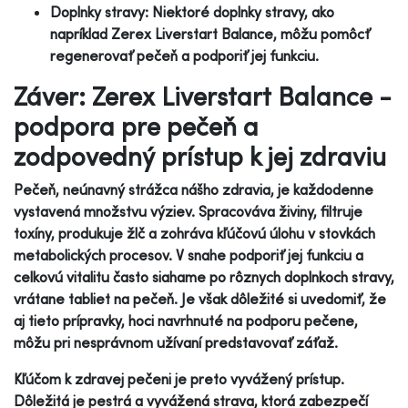
Doplnky stravy: Niektoré doplnky stravy, ako
napríklad Zerex Liverstart Balance, môžu pomôcť
regenerovať pečeň a podporiť jej funkciu.
Záver: Zerex Liverstart Balance -
podpora pre pečeň a
zodpovedný prístup k jej zdraviu
Pečeň, neúnavný strážca nášho zdravia, je každodenne
vystavená množstvu výziev. Spracováva živiny, filtruje
toxíny, produkuje žlč a zohráva kľúčovú úlohu v stovkách
metabolických procesov. V snahe podporiť jej funkciu a
celkovú vitalitu často siahame po rôznych doplnkoch stravy,
vrátane tabliet na pečeň. Je však dôležité si uvedomiť, že
aj tieto prípravky, hoci navrhnuté na podporu pečene,
môžu pri nesprávnom užívaní predstavovať záťaž.
Kľúčom k zdravej pečeni je preto vyvážený prístup.
Dôležitá je pestrá a vyvážená strava, ktorá zabezpečí