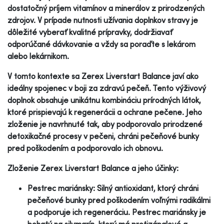
dostatočný príjem vitamínov a minerálov z prirodzených
zdrojov. V prípade nutnosti užívania doplnkov stravy je
dôležité vyberať kvalitné prípravky, dodržiavať
odporúčané dávkovanie a vždy sa poraďte s lekárom
alebo lekárnikom.
V tomto kontexte sa Zerex Liverstart Balance javí ako
ideálny spojenec v boji za zdravú pečeň. Tento výživový
doplnok obsahuje unikátnu kombináciu prírodných látok,
ktoré prispievajú k regenerácii a ochrane pečene. Jeho
zloženie je navrhnuté tak, aby podporovalo prirodzené
detoxikačné procesy v pečeni, chráni pečeňové bunky
pred poškodením a podporovalo ich obnovu.
Zloženie Zerex Liverstart Balance a jeho účinky:
Pestrec mariánsky: Silný antioxidant, ktorý chráni
pečeňové bunky pred poškodením voľnými radikálmi
a podporuje ich regeneráciu. Pestrec mariánsky je
bohatý na silymarín, ktorý má protizápalové a