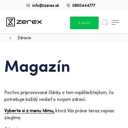
info@izerex.sk
0850444777
E-SHOP
Zdravie
Magazín
Poctivo pripravované články o tom najdôležitejšom, čo
potrebuje každý vedieť o svojom zdraví.
Vyberte si z menu tému,
ktorá Vás práve teraz najviac
zaujíma.