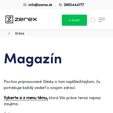
info@izerex.sk
0850444777
E-SHOP
Krása
Magazín
Poctivo pripravované články o tom najdôležitejšom, čo
potrebuje každý vedieť o svojom zdraví.
Vyberte si z menu tému,
ktorá Vás práve teraz najviac
zaujíma.