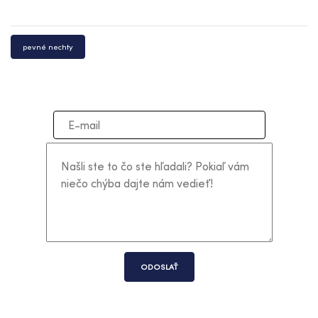
pevné nechty
ODOSLAŤ