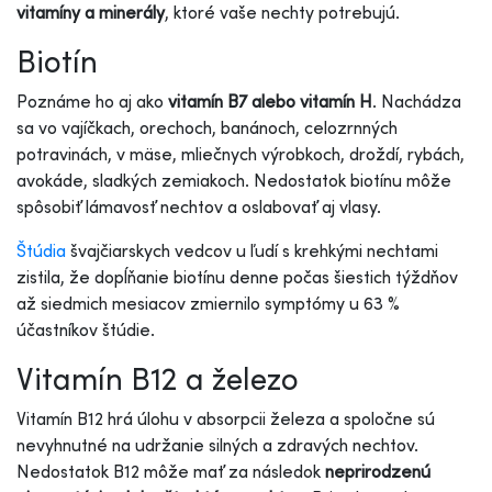
vitamíny a minerály
, ktoré vaše nechty potrebujú.
Biotín
Poznáme ho aj ako
vitamín B7 alebo vitamín H
. Nachádza
sa vo vajíčkach, orechoch, banánoch, celozrnných
potravinách, v mäse, mliečnych výrobkoch, droždí, rybách,
avokáde, sladkých zemiakoch. Nedostatok biotínu môže
spôsobiť lámavosť nechtov a oslabovať aj vlasy.
Štúdia
švajčiarskych vedcov u ľudí s krehkými nechtami
zistila, že dopĺňanie biotínu denne počas šiestich týždňov
až siedmich mesiacov zmiernilo symptómy u 63 %
účastníkov štúdie.
Vitamín B12 a železo
Vitamín B12 hrá úlohu v absorpcii železa a spoločne sú
nevyhnutné na udržanie silných a zdravých nechtov.
Nedostatok B12 môže mať za následok
neprirodzenú