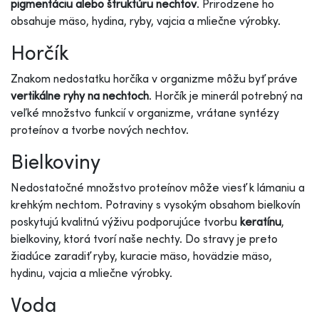
pigmentáciu alebo štruktúru nechtov
. Prirodzene ho
obsahuje mäso, hydina, ryby, vajcia a mliečne výrobky.
Horčík
Znakom nedostatku horčíka v organizme môžu byť práve
vertikálne ryhy na nechtoch
. Horčík je minerál potrebný na
veľké množstvo funkcií v organizme, vrátane syntézy
proteínov a tvorbe nových nechtov.
Bielkoviny
Nedostatočné množstvo proteínov môže viesť k lámaniu a
krehkým nechtom. Potraviny s vysokým obsahom bielkovín
poskytujú kvalitnú výživu podporujúce tvorbu
keratínu
,
bielkoviny, ktorá tvorí naše nechty. Do stravy je preto
žiadúce zaradiť ryby, kuracie mäso, hovädzie mäso,
hydinu, vajcia a mliečne výrobky.
Voda