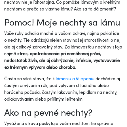
nechtov nie je ľahostajná. Čo pomôže lámavým a krehkým
nechtom a prečo sa vlastne lámu? Ako sa to dá zmeniť?
Pomoc! Moje nechty sa lámu
Vaše ruky odhalia mnohé o vašom zdraví, najmä pokiaľ ide
o nechty. Tie odrážajú nielen stav našej starostlivosti o ne,
ale aj celkový zdravotný stav. Za lámavosťou nechtov stoja
najmä
stres, opotrebovanie pri namáhavej práci,
nedostatok živín, ale aj obhrýzanie, infekcie, vystavovanie
extrémnym vplyvom alebo choroba
.
Často sa však stáva, že k
lámaniu a štiepeniu
dochádza aj
častým umývaním rúk, pod vplyvom chladného alebo
horúceho počasia, častým lakovaním, lepidlom na nechty,
odlakovávaním alebo prílišným leštením.
Ako na pevné nechty?
Vyvážená strava poskytuje vašim nechtom tie správne