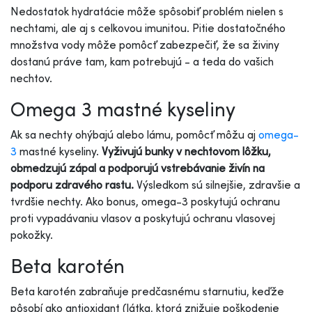
Nedostatok hydratácie môže spôsobiť problém nielen s
nechtami, ale aj s celkovou imunitou. Pitie dostatočného
množstva vody môže pomôcť zabezpečiť, že sa živiny
dostanú práve tam, kam potrebujú - a teda do vašich
nechtov.
Omega 3 mastné kyseliny
Ak sa nechty ohýbajú alebo lámu, pomôcť môžu aj
omega-
3
mastné kyseliny.
Vyživujú bunky v nechtovom lôžku,
obmedzujú zápal a podporujú vstrebávanie živín na
podporu zdravého rastu.
Výsledkom sú silnejšie, zdravšie a
tvrdšie nechty. Ako bonus, omega-3 poskytujú ochranu
proti vypadávaniu vlasov a poskytujú ochranu vlasovej
pokožky.
Beta karotén
Beta karotén zabraňuje predčasnému starnutiu, keďže
pôsobí ako antioxidant (látka, ktorá znižuje poškodenie