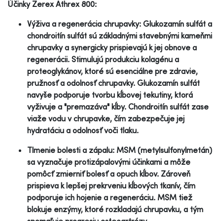
Účinky Zerex Athrex 800:
Výživa a regenerácia chrupavky: Glukozamín sulfát a
chondroitín sulfát sú základnými stavebnými kameňmi
chrupavky a synergicky prispievajú k jej obnove a
regenerácii. Stimulujú produkciu kolagénu a
proteoglykánov, ktoré sú esenciálne pre zdravie,
pružnosť a odolnosť chrupavky. Glukozamín sulfát
navyše podporuje tvorbu kĺbovej tekutiny, ktorá
vyživuje a "premazáva" kĺby. Chondroitín sulfát zase
viaže vodu v chrupavke, čím zabezpečuje jej
hydratáciu a odolnosť voči tlaku.
Tlmenie bolesti a zápalu: MSM (metylsulfonylmetán)
sa vyznačuje protizápalovými účinkami a môže
pomôcť zmierniť bolesť a opuch kĺbov. Zároveň
prispieva k lepšej prekrveniu kĺbových tkanív, čím
podporuje ich hojenie a regeneráciu. MSM tiež
blokuje enzýmy, ktoré rozkladajú chrupavku, a tým
spomaľuje progresiu osteoartrózy.