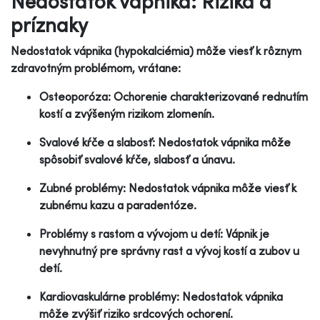
Nedostatok vápnika: Riziká a
príznaky
Nedostatok vápnika (hypokalciémia) môže viesť k rôznym
zdravotným problémom, vrátane:
Osteoporóza: Ochorenie charakterizované rednutím
kostí a zvýšeným rizikom zlomenín.
Svalové kŕče a slabosť: Nedostatok vápnika môže
spôsobiť svalové kŕče, slabosť a únavu.
Zubné problémy: Nedostatok vápnika môže viesť k
zubnému kazu a paradentóze.
Problémy s rastom a vývojom u detí: Vápnik je
nevyhnutný pre správny rast a vývoj kostí a zubov u
detí.
Kardiovaskulárne problémy: Nedostatok vápnika
môže zvýšiť riziko srdcových ochorení.