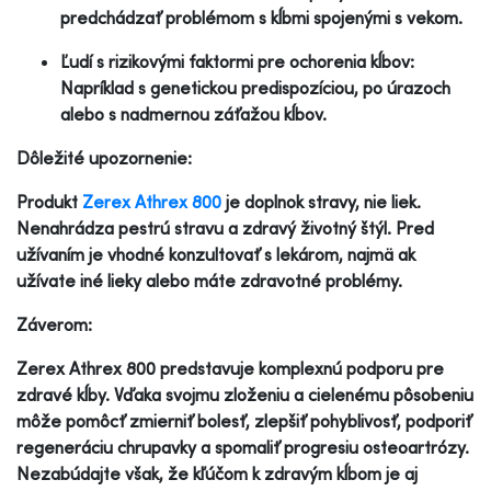
predchádzať problémom s kĺbmi spojenými s vekom.
Ľudí s rizikovými faktormi pre ochorenia kĺbov:
Napríklad s genetickou predispozíciou, po úrazoch
alebo s nadmernou záťažou kĺbov.
Dôležité upozornenie:
Produkt
Zerex Athrex 800
je doplnok stravy, nie liek.
Nenahrádza pestrú stravu a zdravý životný štýl. Pred
užívaním je vhodné konzultovať s lekárom, najmä ak
užívate iné lieky alebo máte zdravotné problémy.
Záverom:
Zerex Athrex 800 predstavuje komplexnú podporu pre
zdravé kĺby. Vďaka svojmu zloženiu a cielenému pôsobeniu
môže pomôcť zmierniť bolesť, zlepšiť pohyblivosť, podporiť
regeneráciu chrupavky a spomaliť progresiu osteoartrózy.
Nezabúdajte však, že kľúčom k zdravým kĺbom je aj