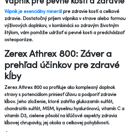
Vápnik pre pevné kosti a zdravie
Vápnik je esenciálny minerál
pre zdravie kostí a celkové
zdravie. Dostatočný príjem vápnika v strave alebo formou
výživových doplnkov, v kombinácii so zdravým životným
štýlom, vám pomôže udržať si pevné kosti a predchádzať
osteoporóze.
Zerex Athrex 800: Záver a
prehľad účinkov pre zdravé
kĺby
Zerex Athrex 800 sa profiluje ako komplexný doplnok
stravy s potenciálom priniesť úľavu a podporiť zdravie
kĺbov. Jeho zloženie, ktoré zahŕňa glukozamín sulfát,
chondroitín sulfát, MSM, kyselinu hyalurónovú, vitamín C a
vitamín D3, cielene pôsobí na kľúčové aspekty zdravia
kĺbovej chrupavky, jej okolia a celkovej pohyblivosti.