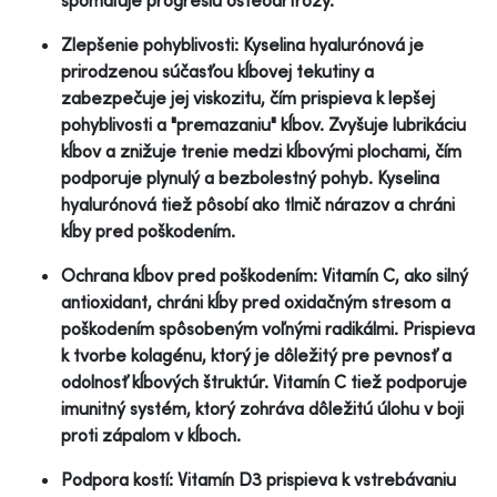
Zlepšenie pohyblivosti: Kyselina hyalurónová je
prirodzenou súčasťou kĺbovej tekutiny a
zabezpečuje jej viskozitu, čím prispieva k lepšej
pohyblivosti a "premazaniu" kĺbov. Zvyšuje lubrikáciu
kĺbov a znižuje trenie medzi kĺbovými plochami, čím
podporuje plynulý a bezbolestný pohyb. Kyselina
hyalurónová tiež pôsobí ako tlmič nárazov a chráni
kĺby pred poškodením.
Ochrana kĺbov pred poškodením: Vitamín C, ako silný
antioxidant, chráni kĺby pred oxidačným stresom a
poškodením spôsobeným voľnými radikálmi. Prispieva
k tvorbe kolagénu, ktorý je dôležitý pre pevnosť a
odolnosť kĺbových štruktúr. Vitamín C tiež podporuje
imunitný systém, ktorý zohráva dôležitú úlohu v boji
proti zápalom v kĺboch.
Podpora kostí: Vitamín D3 prispieva k vstrebávaniu