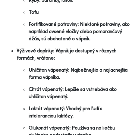
Tofu
Fortifikované potraviny: Niektoré potraviny, ako
napríklad ovsené vločky alebo pomarančový
džús, sú obohatené o vápnik.
Výživové doplnky: Vápnik je dostupný v rôznych
formách, vrátane:
Uhličitan vápenatý: Najbežnejšia a najlacnejšia
forma vápnika.
Citrát vápenatý: Lepšie sa vstrebáva ako
uhličitan vápenatý.
Laktát vápenatý: Vhodný pre ľudí s
intoleranciou laktózy.
Glukonát vápenatý: Používa sa na liečbu
akútneho nedostatku vápnika.