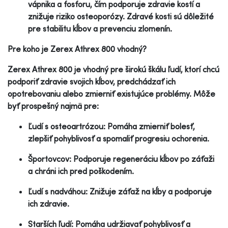
vápnika a fosforu, čím podporuje zdravie kostí a
znižuje riziko osteoporózy. Zdravé kosti sú dôležité
pre stabilitu kĺbov a prevenciu zlomenín.
Pre koho je Zerex Athrex 800 vhodný?
Zerex Athrex 800 je vhodný pre širokú škálu ľudí, ktorí chcú
podporiť zdravie svojich kĺbov, predchádzať ich
opotrebovaniu alebo zmierniť existujúce problémy. Môže
byť prospešný najmä pre:
Ľudí s osteoartrózou: Pomáha zmierniť bolesť,
zlepšiť pohyblivosť a spomaliť progresiu ochorenia.
Športovcov: Podporuje regeneráciu kĺbov po záťaži
a chráni ich pred poškodením.
Ľudí s nadváhou: Znižuje záťaž na kĺby a podporuje
ich zdravie.
Starších ľudí: Pomáha udržiavať pohyblivosť a