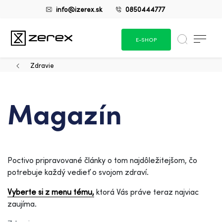
info@izerex.sk
0850444777
E-SHOP
Zdravie
Magazín
Poctivo pripravované články o tom najdôležitejšom, čo
potrebuje každý vedieť o svojom zdraví.
Vyberte si z menu tému,
ktorá Vás práve teraz najviac
zaujíma.