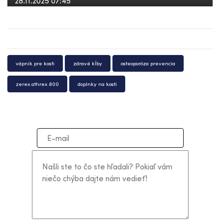
28.11.2025 07:45
vápnik pre kosti
zdravé kĺby
osteoporóza prevencia
zerex athrex 800
doplnky na kosti