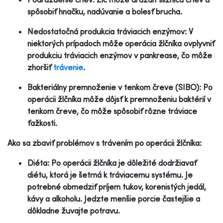
spôsobiť hnačku, nadúvanie a bolesť brucha.
Nedostatočná produkcia tráviacich enzýmov: V
niektorých prípadoch môže operácia žlčníka ovplyvniť
produkciu tráviacich enzýmov v pankrease, čo môže
zhoršiť
trávenie
.
Bakteriálny premnoženie v tenkom čreve (SIBO): Po
operácii žlčníka môže dôjsť k premnoženiu baktérií v
tenkom čreve, čo môže spôsobiť rôzne tráviace
ťažkosti.
Ako sa zbaviť problémov s trávením po operácii žlčníka:
Diéta: Po operácii žlčníka je dôležité dodržiavať
diétu, ktorá je šetrná k tráviacemu systému. Je
potrebné obmedziť príjem tukov, korenistých jedál,
kávy a alkoholu. Jedzte menšie porcie častejšie a
dôkladne žuvajte potravu.