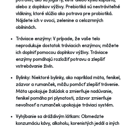
alebo z doplnkov výživy. Prebiotiká sú nestráviteľné
vlákniny, ktoré slúžia ako potrava pre probiotiká.
Nájdete ich v ovoci, zelenine a celozrnných
obilninách.
Tráviace enzýmy: V prípade, že vaše telo
neprodukuje dostatok tráviacich enzýmov, môžete
ich doplniť pomocou doplnkov výživy. Tráviace
enzýmy pomáhajú rozložiť potravu a zlepšiť
vstrebávanie živín.
Bylinky: Niektoré bylinky, ako napríklad mäta, fenikel,
zázvor a rumanček, môžu pomôcť zlepšiť trávenie.
Mäta upokojuje žalúdok a zmierňuje nadúvanie,
fenikel pomáha pri plynatosti, zázvor zmierňuje
nevoľnosť a rumanček upokojuje tráviaci systém.
Vyhýbanie sa dráždivým látkam: Obmedzte
konzumáciu kávy, alkoholu, korenistých jedál a iných