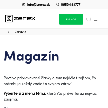
info@izerex.sk
0850444777
E-SHOP
Zdravie
Magazín
Poctivo pripravované články o tom najdôležitejšom, čo
potrebuje každý vedieť o svojom zdraví.
Vyberte si z menu tému,
ktorá Vás práve teraz najviac
zaujíma.