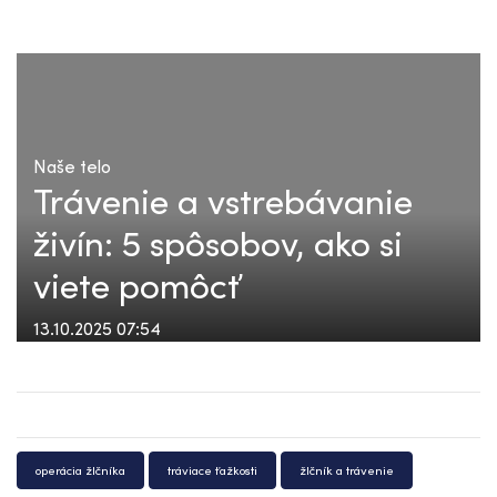
Naše telo
Trávenie a vstrebávanie
živín: 5 spôsobov, ako si
viete pomôcť
13.10.2025 07:54
operácia žlčníka
tráviace ťažkosti
žlčník a trávenie