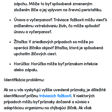
zápchu. Môže to byť spôsobené zmeneným
zložením žlče a jej vplyvom na črevnú peristaltiku.
Únava a vyčerpanosť: Tráviace ťažkosti môžu viesť k
zníženému vstrebávaniu živín, čo môže spôsobiť
únavu a vyčerpanosť.
Žltačka: V zriedkavých prípadoch sa môže po
operácii žlčníka objaviť žltačka, ktorá je spôsobená
upchatím žlčových ciest.
Horúčka: Horúčka môže byť príznakom infekcie
alebo zápalu.
Identifikácia problému:
Ak sa u vás vyskytujú vyššie uvedené príznaky, je dôležité
identifikovať príčinu
tráviacich ťažkostí
. V niektorých
prípadoch môžu byť príznaky dočasné a súvisia s
adaptáciou organizmu na chýbajúci žlčník. Ak však