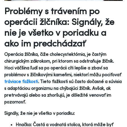
Problémy s trávením po
operácii žlčníka: Signály, že
nie je všetko v poriadku a
ako im predchádzať
Operácia žlčníka, čiže cholecystektómia, je častým
chirurgickým zákrokom, pri ktorom sa odstraňuje žlčník.
Hoci väčšina ľudí sa po operácii cíti lepšie a zbaví sa
problémov s žlčníkovými kameňmi, niektorí môžu pociťovať
tráviace ťažkosti
. Tieto ťažkosti sú často dočasné a súvisia
s adaptáciou organizmu na chýbajúci žlčník. Avšak, ak
pretrvávajú alebo sa zhoršujú, je dôležité venovať im
pozornosť.
Signály, že nie je všetko v poriadku:
Hnačka: Častá a vodnatá stolica, ktorá môže byť