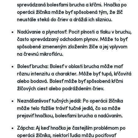
sprevádzaná bolesťami brucha a kŕčmi. Hnačka po
operácii žlčníka môže byť spôsobená tým, že žlč
neustále steká do čriev a dráždi ich sliznicu.
Nadúvanie a plynatosť: Pocit plnosti a tlaku v bruchu,
často sprevádzaný odchodom plynov. Môže to byť
spôsobené zmeneným zložením žlče a jej vplyvom
na črevnú mikroflóru.
Bolesť brucha: Bolesť v oblasti brucha môže mať
rôznu intenzitu a charakter. Môže byť tupá, kŕčovitá
alebo bodavá. Bolesť môže byť spôsobená kŕčmi
žlčových ciest alebo podráždením čriev.
Neznášanlivosť tučných jedál: Po operácii žlčníka
môže telo ťažšie tráviť tučné jedlá, čo sa môže
prejaviť hnačkou, bolesťami brucha a nadúvaním.
Zápcha: Aj keď hnačka je častejším problémom po
operácii žlčníka, niektorí ľudia môžu pociťovať