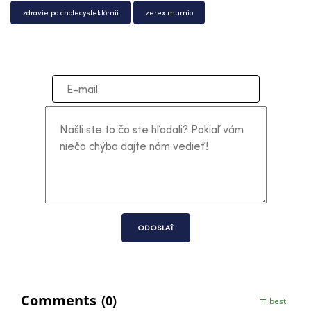
zdravie po cholecystektómii
zerex mumio
ODOSLAŤ