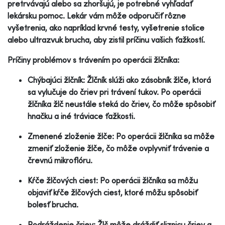
pretrvávajú alebo sa zhoršujú, je potrebné vyhľadať
lekársku pomoc. Lekár vám môže odporučiť rôzne
vyšetrenia, ako napríklad krvné testy, vyšetrenie stolice
alebo ultrazvuk brucha, aby zistil príčinu vašich ťažkostí.
Príčiny problémov s trávením po operácii žlčníka:
Chýbajúci žlčník: Žlčník slúži ako zásobník žlče, ktorá
sa vylučuje do čriev pri trávení tukov. Po operácii
žlčníka žlč neustále steká do čriev, čo môže spôsobiť
hnačku a iné tráviace ťažkosti.
Zmenené zloženie žlče: Po operácii žlčníka sa môže
zmeniť zloženie žlče, čo môže ovplyvniť trávenie a
črevnú mikroflóru.
Kŕče žlčových ciest: Po operácii žlčníka sa môžu
objaviť kŕče žlčových ciest, ktoré môžu spôsobiť
bolesť brucha.
Podráždenie čriev: Žlč môže dráždiť sliznicu čriev a