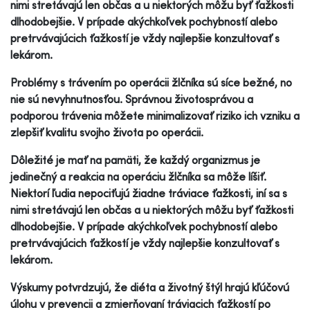
nimi stretávajú len občas a u niektorých môžu byť ťažkosti
dlhodobejšie. V prípade akýchkoľvek pochybností alebo
pretrvávajúcich ťažkostí je vždy najlepšie konzultovať s
lekárom.
Problémy s trávením po operácii žlčníka sú síce bežné, no
nie sú nevyhnutnosťou. Správnou životosprávou a
podporou trávenia môžete minimalizovať riziko ich vzniku a
zlepšiť kvalitu svojho života po operácii.
Dôležité je mať na pamäti, že každý organizmus je
jedinečný a reakcia na operáciu žlčníka sa môže líšiť.
Niektorí ľudia nepociťujú žiadne tráviace ťažkosti, iní sa s
nimi stretávajú len občas a u niektorých môžu byť ťažkosti
dlhodobejšie. V prípade akýchkoľvek pochybností alebo
pretrvávajúcich ťažkostí je vždy najlepšie konzultovať s
lekárom.
Výskumy potvrdzujú, že diéta a životný štýl hrajú kľúčovú
úlohu v prevencii a zmierňovaní tráviacich ťažkostí po