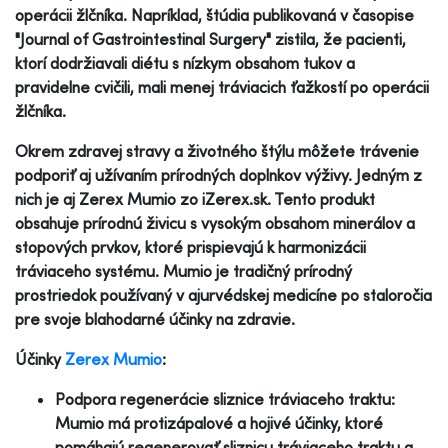
operácii žlčníka. Napríklad, štúdia publikovaná v časopise
"Journal of Gastrointestinal Surgery" zistila, že pacienti,
ktorí dodržiavali diétu s nízkym obsahom tukov a
pravidelne cvičili, mali menej tráviacich ťažkostí po operácii
žlčníka.
Okrem zdravej stravy a životného štýlu môžete trávenie
podporiť aj užívaním prírodných doplnkov výživy. Jedným z
nich je aj Zerex Mumio zo iZerex.sk. Tento produkt
obsahuje prírodnú živicu s vysokým obsahom minerálov a
stopových prvkov, ktoré prispievajú k harmonizácii
tráviaceho systému. Mumio je tradičný prírodný
prostriedok používaný v ajurvédskej medicíne po staloročia
pre svoje blahodarné účinky na zdravie.
Účinky
Zerex Mumio
:
Podpora regenerácie sliznice tráviaceho traktu:
Mumio má protizápalové a hojivé účinky, ktoré
pomáhajú regenerovať sliznicu tráviaceho traktu a