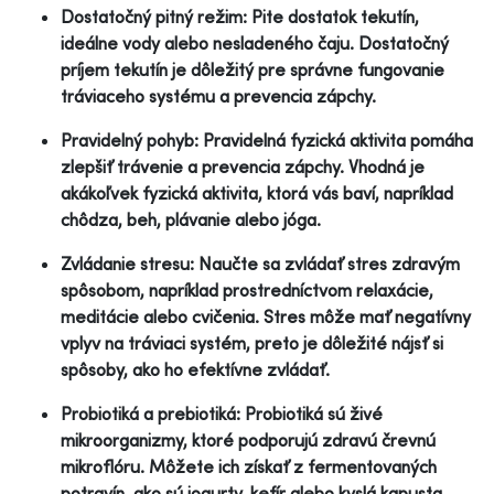
Dostatočný pitný režim: Pite dostatok tekutín,
ideálne vody alebo nesladeného čaju. Dostatočný
príjem tekutín je dôležitý pre správne fungovanie
tráviaceho systému a prevencia zápchy.
Pravidelný pohyb: Pravidelná fyzická aktivita pomáha
zlepšiť trávenie a prevencia zápchy. Vhodná je
akákoľvek fyzická aktivita, ktorá vás baví, napríklad
chôdza, beh, plávanie alebo jóga.
Zvládanie stresu: Naučte sa zvládať stres zdravým
spôsobom, napríklad prostredníctvom relaxácie,
meditácie alebo cvičenia. Stres môže mať negatívny
vplyv na tráviaci systém, preto je dôležité nájsť si
spôsoby, ako ho efektívne zvládať.
Probiotiká a prebiotiká: Probiotiká sú živé
mikroorganizmy, ktoré podporujú zdravú črevnú
mikroflóru. Môžete ich získať z fermentovaných
potravín, ako sú jogurty, kefír alebo kyslá kapusta,