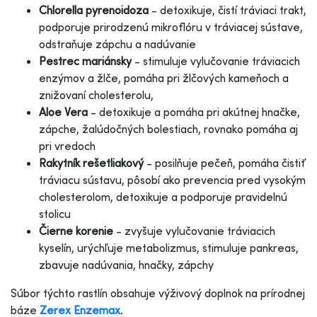
Chlorella pyrenoidoza
- detoxikuje, čistí tráviaci trakt,
podporuje prirodzenú mikroflóru v tráviacej sústave,
odstraňuje zápchu a nadúvanie
Pestrec mariánsky
- stimuluje vylučovanie tráviacich
enzýmov a žlče, pomáha pri žlčových kameňoch a
znižovaní cholesterolu,
Aloe Vera
- detoxikuje a pomáha pri akútnej hnačke,
zápche, žalúdočných bolestiach, rovnako pomáha aj
pri vredoch
Rakytník rešetliakový
- posilňuje pečeň, pomáha čistiť
tráviacu sústavu, pôsobí ako prevencia pred vysokým
cholesterolom, detoxikuje a podporuje pravidelnú
stolicu
Čierne korenie
- zvyšuje vylučovanie tráviacich
kyselín, urýchľuje metabolizmus, stimuluje pankreas,
zbavuje nadúvania, hnačky, zápchy
Súbor týchto rastlín obsahuje výživový doplnok na prírodnej
báze
Zerex Enzemax
.