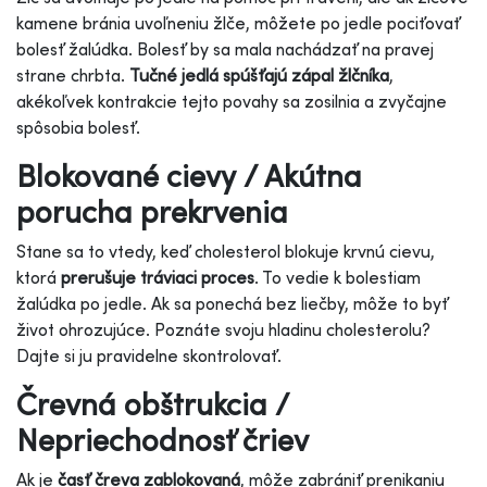
kamene bránia uvoľneniu žlče, môžete po jedle pociťovať
bolesť žalúdka. Bolesť by sa mala nachádzať na pravej
strane chrbta.
Tučné jedlá spúšťajú zápal žlčníka
,
akékoľvek kontrakcie tejto povahy sa zosilnia a zvyčajne
spôsobia bolesť.
Blokované cievy / Akútna
porucha prekrvenia
Stane sa to vtedy, keď cholesterol blokuje krvnú cievu,
ktorá
prerušuje tráviaci proces
. To vedie k bolestiam
žalúdka po jedle. Ak sa ponechá bez liečby, môže to byť
život ohrozujúce. Poznáte svoju hladinu cholesterolu?
Dajte si ju pravidelne skontrolovať.
Črevná obštrukcia /
Nepriechodnosť čriev
Ak je
časť čreva zablokovaná
, môže zabrániť prenikaniu