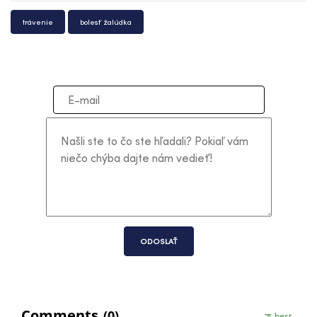
trávenie
bolesť žalúdka
ODOSLAŤ