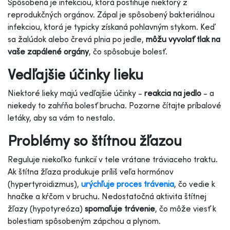
Spôsobená je infekciou, ktorá postihuje niektorý z
reprodukčných orgánov. Zápal je spôsobený bakteriálnou
infekciou, ktorá je typicky získaná pohlavným stykom. Keď
sa žalúdok alebo črevá plnia po jedle,
môžu vyvolať tlak na
vaše zapálené orgány
, čo spôsobuje bolesť.
Vedľajšie účinky lieku
Niektoré lieky majú vedľajšie účinky -
reakcia na jedlo
- a
niekedy to zahŕňa bolesť brucha. Pozorne čítajte príbalové
letáky, aby sa vám to nestalo.
Problémy so štítnou žľazou
Reguluje niekoľko funkcií v tele vrátane tráviaceho traktu.
Ak štítna žľaza produkuje príliš veľa hormónov
(hypertyroidizmus),
urýchľuje proces trávenia
, čo vedie k
hnačke a kŕčom v bruchu. Nedostatočná aktivita štítnej
žľazy (hypotyreóza)
spomaľuje trávenie
, čo môže viesť k
bolestiam spôsobeným zápchou a plynom.