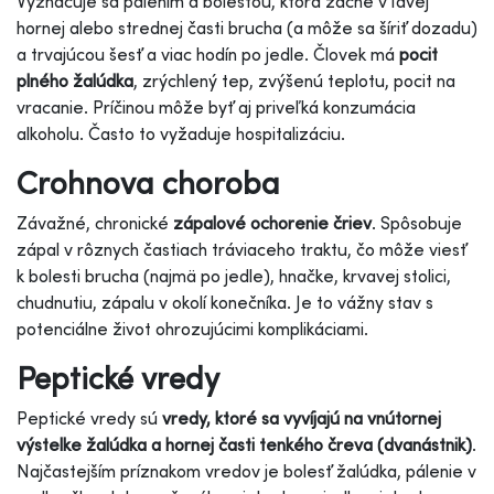
Vyznačuje sa pálením a bolesťou, ktorá začne v ľavej
hornej alebo strednej časti brucha (a môže sa šíriť dozadu)
a trvajúcou šesť a viac hodín po jedle. Človek má
pocit
plného žalúdka
, zrýchlený tep, zvýšenú teplotu, pocit na
vracanie. Príčinou môže byť aj priveľká konzumácia
alkoholu. Často to vyžaduje hospitalizáciu.
Crohnova choroba
Závažné, chronické
zápalové ochorenie čriev
. Spôsobuje
zápal v rôznych častiach tráviaceho traktu, čo môže viesť
k bolesti brucha (najmä po jedle), hnačke, krvavej stolici,
chudnutiu, zápalu v okolí konečníka. Je to vážny stav s
potenciálne život ohrozujúcimi komplikáciami.
Peptické vredy
Peptické vredy sú
vredy, ktoré sa vyvíjajú na vnútornej
výstelke žalúdka a hornej časti tenkého čreva (dvanástnik)
.
Najčastejším príznakom vredov je bolesť žalúdka, pálenie v