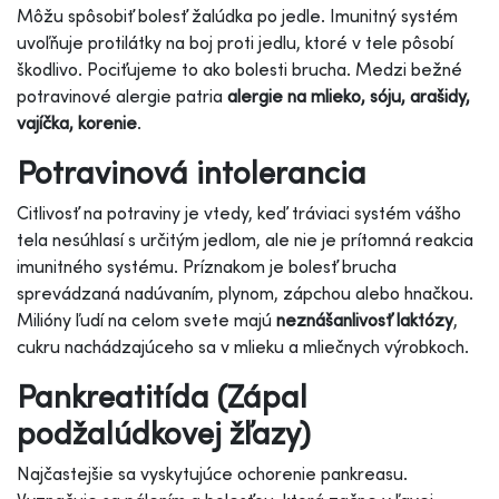
Môžu spôsobiť bolesť žalúdka po jedle. Imunitný systém
uvoľňuje protilátky na boj proti jedlu, ktoré v tele pôsobí
škodlivo. Pociťujeme to ako bolesti brucha. Medzi bežné
potravinové alergie patria
alergie na mlieko, sóju, arašidy,
vajíčka, korenie
.
Potravinová intolerancia
Citlivosť na potraviny je vtedy, keď tráviaci systém vášho
tela nesúhlasí s určitým jedlom, ale nie je prítomná reakcia
imunitného systému. Príznakom je bolesť brucha
sprevádzaná nadúvaním, plynom, zápchou alebo hnačkou.
Milióny ľudí na celom svete majú
neznášanlivosť laktózy
,
cukru nachádzajúceho sa v mlieku a mliečnych výrobkoch.
Pankreatitída (Zápal
podžalúdkovej žľazy)
Najčastejšie sa vyskytujúce ochorenie pankreasu.