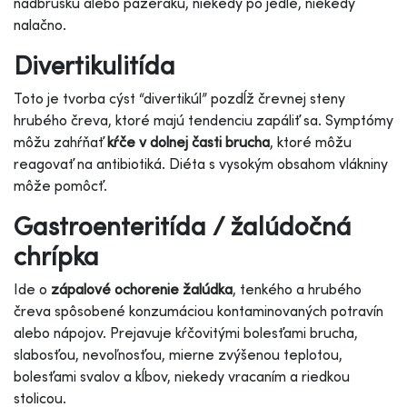
nadbrušku alebo pažeráku, niekedy po jedle, niekedy
nalačno.
Divertikulitída
Toto je tvorba cýst “divertikúl” pozdĺž črevnej steny
hrubého čreva, ktoré majú tendenciu zapáliť sa. Symptómy
môžu zahŕňať
kŕče v dolnej časti brucha
, ktoré môžu
reagovať na antibiotiká. Diéta s vysokým obsahom vlákniny
môže pomôcť.
Gastroenteritída / žalúdočná
chrípka
Ide o
zápalové ochorenie žalúdka
, tenkého a hrubého
čreva spôsobené konzumáciou kontaminovaných potravín
alebo nápojov. Prejavuje kŕčovitými bolesťami brucha,
slabosťou, nevoľnosťou, mierne zvýšenou teplotou,
bolesťami svalov a kĺbov, niekedy vracaním a riedkou
stolicou.