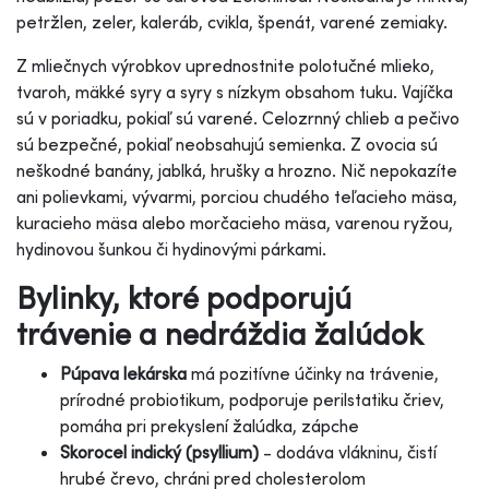
petržlen, zeler, kaleráb, cvikla, špenát, varené zemiaky.
Z mliečnych výrobkov uprednostnite polotučné mlieko,
tvaroh, mäkké syry a syry s nízkym obsahom tuku. Vajíčka
sú v poriadku, pokiaľ sú varené. Celozrnný chlieb a pečivo
sú bezpečné, pokiaľ neobsahujú semienka. Z ovocia sú
neškodné banány, jablká, hrušky a hrozno. Nič nepokazíte
ani polievkami, vývarmi, porciou chudého teľacieho mäsa,
kuracieho mäsa alebo morčacieho mäsa, varenou ryžou,
hydinovou šunkou či hydinovými párkami.
Bylinky, ktoré podporujú
trávenie a nedráždia žalúdok
Púpava lekárska
má pozitívne účinky na trávenie,
prírodné probiotikum, podporuje perilstatiku čriev,
pomáha pri prekyslení žalúdka, zápche
Skorocel indický (psyllium)
- dodáva vlákninu, čistí
hrubé črevo, chráni pred cholesterolom