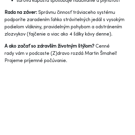
surová kapusta spôsobuje nadúvanie a plynatosť
Rada na záver:
Správnu činnosť tráviaceho systému
podporíte zaradením ľahko strávitelných jedál s vysokým
podielom vlákniny, pravidelným pohybom a odstránením
zlozvykov (fajčenie a viac ako 4 šálky kávy denne).
A ako začať so zdravším životným štýlom?
Cenné
rady vám v podcaste (Z)dravo rozdá Martin Šmahel!
Prajeme príjemné počúvanie.