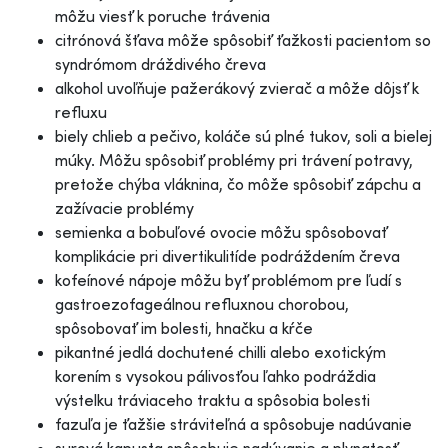
môžu viesť k poruche trávenia
citrónová šťava môže spôsobiť ťažkosti pacientom so
syndrómom dráždivého čreva
alkohol uvoľňuje pažerákový zvierač a môže dôjsť k
refluxu
biely chlieb a pečivo, koláče sú plné tukov, soli a bielej
múky. Môžu spôsobiť problémy pri trávení potravy,
pretože chýba vláknina, čo môže spôsobiť zápchu a
zažívacie problémy
semienka a bobuľové ovocie môžu spôsobovať
komplikácie pri divertikulitíde podráždením čreva
kofeínové nápoje môžu byť problémom pre ľudí s
gastroezofageálnou refluxnou chorobou,
spôsobovať im bolesti, hnačku a kŕče
pikantné jedlá dochutené chilli alebo exotickým
korením s vysokou pálivosťou ľahko podráždia
výstelku tráviaceho traktu a spôsobia bolesti
fazuľa je ťažšie stráviteľná a spôsobuje nadúvanie