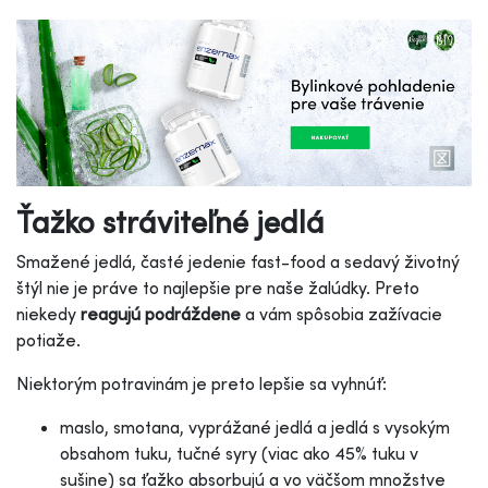
Ťažko stráviteľné jedlá
Smažené jedlá, časté jedenie fast-food a sedavý životný
štýl nie je práve to najlepšie pre naše žalúdky. Preto
niekedy
reagujú podráždene
a vám spôsobia zažívacie
potiaže.
Niektorým potravinám je preto lepšie sa vyhnúť:
maslo, smotana, vyprážané jedlá a jedlá s vysokým
obsahom tuku, tučné syry (viac ako 45% tuku v
sušine) sa ťažko absorbujú a vo väčšom množstve