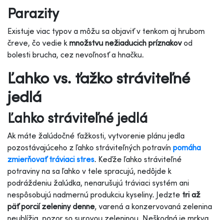
Parazity
Existuje viac typov a môžu sa objaviť v tenkom aj hrubom
čreve, čo vedie k
množstvu nežiaducich príznakov
od
bolesti brucha, cez nevoľnosť a hnačku.
Ľahko vs. ťažko stráviteľné
jedlá
Ľahko stráviteľné jedlá
Ak máte žalúdočné ťažkosti, vytvorenie plánu jedla
pozostávajúceho z ľahko stráviteľných potravín
pomáha
zmierňovať tráviaci stres
. Keďže ľahko stráviteľné
potraviny na sa ľahko v tele spracujú, nedôjde k
podráždeniu žalúdka, nenarušujú tráviaci systém ani
nespôsobujú nadmernú produkciu kyseliny. Jedzte
tri až
päť porcií zeleniny denne
, varená a konzervovaná zelenina
neublížia, pozor so surovou zeleninou. Neškodná je mrkva,