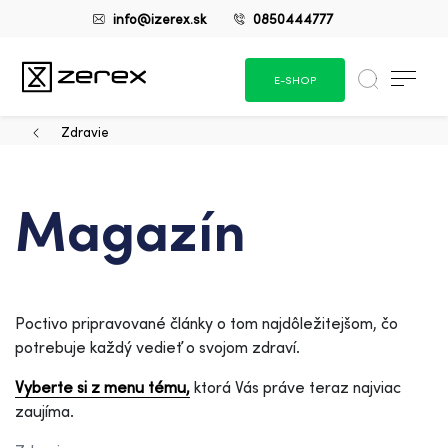
info@izerex.sk
0850444777
E-SHOP
Zdravie
Magazín
Poctivo pripravované články o tom najdôležitejšom, čo
potrebuje každý vedieť o svojom zdraví.
Vyberte si z menu tému,
ktorá Vás práve teraz najviac
zaujíma.