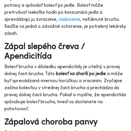
potravy a spôsobiť bolesť po jedle. Bolesť môže
pretrvávať niekoľko hodín po konzumácii jedla a
sprevádzajú ju zvracanie,
nadúvanie
, nafúknuté brucho.
Keďže sa jedná o závažné ochorenie, je potrebný lekársky
zásah.
Zápal slepého čreva /
Apendicitída
Bolesť brucha v dôsledku apendicitídy je citeľný v pravej
dolnej časti brucha. Táto
bolesť sa zhorší po jedle
a môže
byť sprevádzaná miernou horúčkou a vracaním. Zvyčajne
začína bolesťou v strednej časti brucha a prechádza do
pravej dolnej časti brucha. Pokiaľ si myslíte, že apendicitída
spôsobuje bolesť brucha, hneď sa dostanete na
pohotovosť.
Zápalová choroba panvy