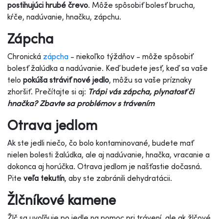
postihujúci hrubé črevo
. Môže spôsobiť bolesť brucha,
kŕče, nadúvanie, hnačku, zápchu.
Zápcha
Chronická
zápcha
- niekoľko týždňov - môže spôsobiť
bolesť žalúdka a nadúvanie. Keď budete jesť, keď sa vaše
telo
pokúša stráviť nové jedlo
, môžu sa vaše príznaky
zhoršiť. Prečítajte si aj:
Trápi vás zápcha, plynatosť či
hnačka? Zbavte sa problémov s trávením
Otrava jedlom
Ak ste jedli niečo, čo bolo kontaminované, budete mať
nielen bolesti žalúdka, ale aj nadúvanie, hnačka, vracanie a
dokonca aj horúčka. Otrava jedlom je našťastie dočasná.
Pite
veľa tekutín
, aby ste zabránili dehydratácii.
Žlčníkové kamene
Žlč sa uvoľňuje po jedle na pomoc pri trávení, ale ak žlčové