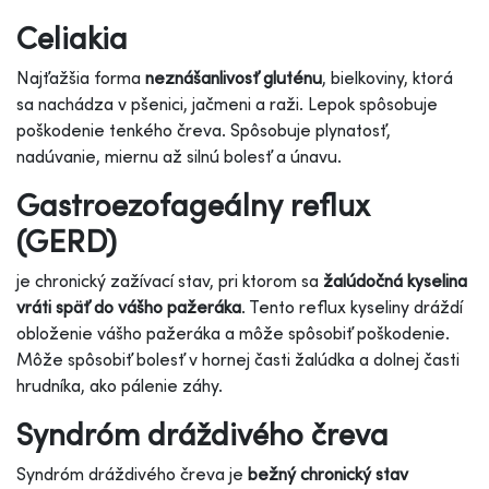
Celiakia
Najťažšia forma
neznášanlivosť gluténu
, bielkoviny, ktorá
sa nachádza v pšenici, jačmeni a raži. Lepok spôsobuje
poškodenie tenkého čreva. Spôsobuje plynatosť,
nadúvanie, miernu až silnú bolesť a únavu.
Gastroezofageálny reflux
(GERD)
je chronický zažívací stav, pri ktorom sa
žalúdočná kyselina
vráti späť do vášho pažeráka
. Tento reflux kyseliny dráždí
obloženie vášho pažeráka a môže spôsobiť poškodenie.
Môže spôsobiť bolesť v hornej časti žalúdka a dolnej časti
hrudníka, ako pálenie záhy.
Syndróm dráždivého čreva
Syndróm dráždivého čreva je
bežný chronický stav