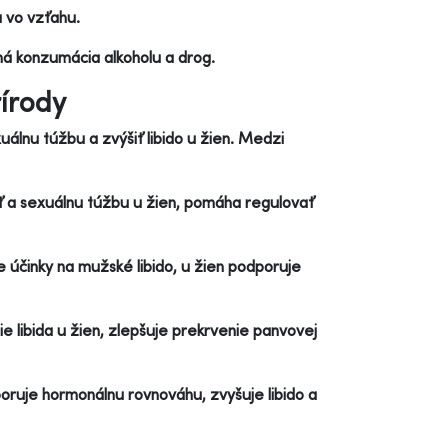
a vo vzťahu.
ná konzumácia alkoholu a drog.
rírody
uálnu túžbu a zvýšiť libido u žien. Medzi
ť a sexuálnu túžbu u žien, pomáha regulovať
je účinky na mužské libido, u žien podporuje
e libida u žien, zlepšuje prekrvenie panvovej
oruje hormonálnu rovnováhu, zvyšuje libido a