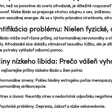
m, než sa ponoríme do sveta afrodiziak, je dôležité rozpoznať s
ovať. Nízke libido sa prejavuje stratou záujmu o sex, zníženou 
om sexuálnej energie. Ak sa s týmito príznakmi stretávate, afr
ntifikácia problému: Nielen fyzické, 
libido môže mať rôzne príčiny, od hormonálnej nerovnováhy a s
kty. Afrodiziaká síce dokážu stimulovať sexuálnu túžbu, ale je dôl
de potreby vyhľadať odbornú pomoc.
činy nízkeho libida: Prečo vášeň vyh
najčastejšie príčiny nízkeho libida u žien patria:
Hormonálne zmeny: Pokles hladiny estrogénu počas menopauzy,
hormonálnej antikoncepcie.
Stres a únava: Neustály stres a nedostatok odpočinku negatívn
Psychické problémy: Depresia, úzkosť a nízke sebavedomie.