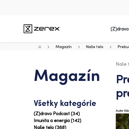
(Z)dravo
Magazín
Naše telo
Prebuď
Naše 
Magazín
Pr
pr
Všetky kategórie
Autor čl
(Z)dravo Podcast (34)
Imunita a energia (142)
Naše telo (368)