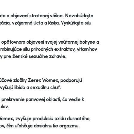
ta a objavení stratenej vášne. Nezabúdajte
ácia, vzájomná úcta a láska. Vyskúšajte silu
 opätovnom objavení svojej vnútornej bohyne a
mbinujúce silu prírodných extraktov, vitamínov
ty pre ženské sexuálne zdravie.
ľúčové zložky Zerex Womex, podporujú
yšujú libido a sexuálnu chuť.
ú prekrvenie panvovej oblasti, čo vedie k
ulov.
Womex, zvyšuje produkciu oxidu dusnatého,
nov, čím uľahčuje dosiahnutie orgazmu.