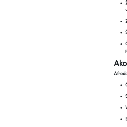
Ako
Afrodi