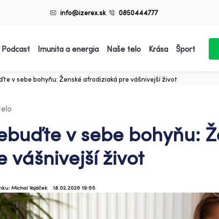
info@izerex.sk
0850444777
 Podcast
Imunita a energia
Naše telo
Krása
Šport
te v sebe bohyňu: Ženské afrodiziaká pre vášnivejší život
telo
ebuďte v sebe bohyňu: Ž
e vášnivejší život
ánku: Michal Vojáček
18.02.2026 19:55