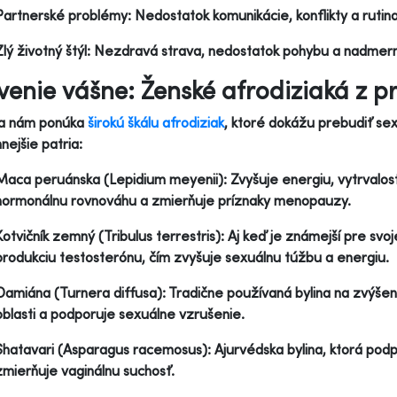
Partnerské problémy: Nedostatok komunikácie, konflikty a rutin
Zlý životný štýl: Nezdravá strava, nedostatok pohybu a nadmer
venie vášne: Ženské afrodiziaká z p
da nám ponúka
širokú škálu afrodiziak
, ktoré dokážu prebudiť sex
nnejšie patria:
Maca peruánska (Lepidium meyenii): Zvyšuje energiu, vytrvalos
hormonálnu rovnováhu a zmierňuje príznaky menopauzy.
Kotvičník zemný (Tribulus terrestris): Aj keď je známejší pre svo
produkciu testosterónu, čím zvyšuje sexuálnu túžbu a energiu.
Damiána (Turnera diffusa): Tradične používaná bylina na zvýšeni
oblasti a podporuje sexuálne vzrušenie.
Shatavari (Asparagus racemosus): Ajurvédska bylina, ktorá podp
zmierňuje vaginálnu suchosť.