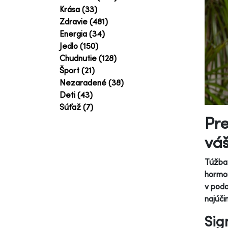
Krása (33)
Zdravie (481)
Energia (34)
Jedlo (150)
Chudnutie (128)
Šport (21)
Nezaradené (38)
Deti (43)
Súťaž (7)
Pre
váš
Túžba 
hormon
v pod
najúči
Sig