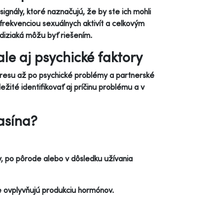
ignály, ktoré naznačujú, že by ste ich mohli
frekvenciou sexuálnych aktivít a celkovým
odiziaká môžu byť riešením.
ale aj psychické faktory
tresu až po psychické problémy a partnerské
ežité identifikovať aj príčinu problému a v
asína?
 po pôrode alebo v dôsledku užívania
e ovplyvňujú produkciu hormónov.