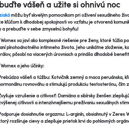
buďte vášeň a užite si ohnivú noc
ziaká
môžu byť skvelým pomocníkom pri oživení sexuálneho živo
že kľúčom k dlhodobej spokojnosti vo vzťahu je otvorená komunik
y a prebuďte v sebe zmyselnú bohyňu!
Womex sa javí ako komplexné riešenie pre ženy, ktoré túžia po
aní plnohodnotného intímneho života. Jeho unikátne zloženie, ko
rálov, pôsobí na viacerých úrovniach a prináša dlhodobé benefi
Womex a jeho účinky:
Prebúdza vášeň a túžbu: Kotvičník zemný a maca peruánska, k
hormonálnu rovnováhu a stimulujú produkciu testosterónu, čím zv
Zvyšuje vzrušenie a citlivosť: Damiána a sibírsky ženšen zlepšuj
zvýšenej citlivosti a intenzívnejšiemu prežívaniu sexuálnych stim
Podporuje dosiahnutie orgazmu: L-arginín, obsiahnutý v Zerex 
ktorý rozširuje cievy a zlepšuje prietok krvi do pohlavných orgá