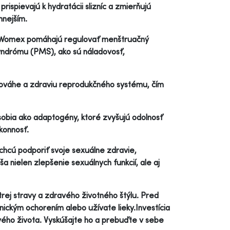
prispievajú k hydratácii slizníc a zmierňujú
mnejším.
x Womex pomáhajú regulovať menštruačný
yndrómu (PMS), ako sú náladovosť,
nováhe a zdraviu reprodukčného systému, čím
sobia ako adaptogény, ktoré zvyšujú odolnosť
konnosť.
chcú podporiť svoje sexuálne zdravie,
a nielen zlepšenie sexuálnych funkcií, ale aj
ej stravy a zdravého životného štýlu. Pred
nickým ochorením alebo užívate lieky.Investícia
vého života. Vyskúšajte ho a prebuďte v sebe