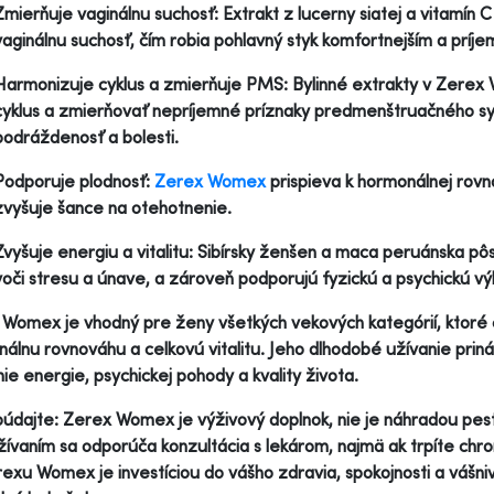
Zmierňuje vaginálnu suchosť: Extrakt z lucerny siatej a vitamín C 
vaginálnu suchosť, čím robia pohlavný styk komfortnejším a príje
Harmonizuje cyklus a zmierňuje PMS: Bylinné extrakty v Zere
cyklus a zmierňovať nepríjemné príznaky predmenštruačného s
podráždenosť a bolesti.
Podporuje plodnosť:
Zerex Womex
prispieva k hormonálnej rov
zvyšuje šance na otehotnenie.
Zvyšuje energiu a vitalitu: Sibírsky ženšen a maca peruánska pô
voči stresu a únave, a zároveň podporujú fyzickú a psychickú vý
Womex je vhodný pre ženy všetkých vekových kategórií, ktoré 
álnu rovnováhu a celkovú vitalitu. Jeho dlhodobé užívanie prináš
ie energie, psychickej pohody a kvality života.
dajte: Zerex Womex je výživový doplnok, nie je náhradou pestr
žívaním sa odporúča konzultácia s lekárom, najmä ak trpíte chro
exu Womex je investíciou do vášho zdravia, spokojnosti a vášni