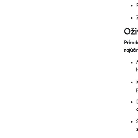
Oži
Príro
najúči