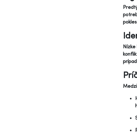
Predtý
potreb
pokles
Ide
Nízke 
konfli
prípa
Prí
Medzi 