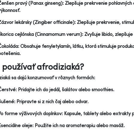
Ženšen pravý (Panax ginseng): Zlepšuje prekrvenie pohlavných o
výkonnosť.
Zázvor lekársky (Zingiber officinale): Zlepšuje prekrvenie, stim
Škorica cejlónska (Cinnamomum verum): Zvyšuje libido, zlepšuje
Čokoláda: Obsahuje fenyletylamín, látku, ktorá stimuluje produk
potešenia.
 používať afrodiziaká?
ziaká sa dajú konzumovať v rôznych formách:
Čerstvé: Pridajte ich do jedál, šalátov alebo smoothies.
Sušené: Pripravte si z nich čaj alebo odvar.
Vo forme výživových doplnkov: Kapsule, tablety alebo extrakty 
Esenciálne oleje: Použite ich na aromaterapiu alebo masáž.