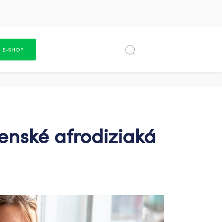
E-SHOP
enské afrodiziaká