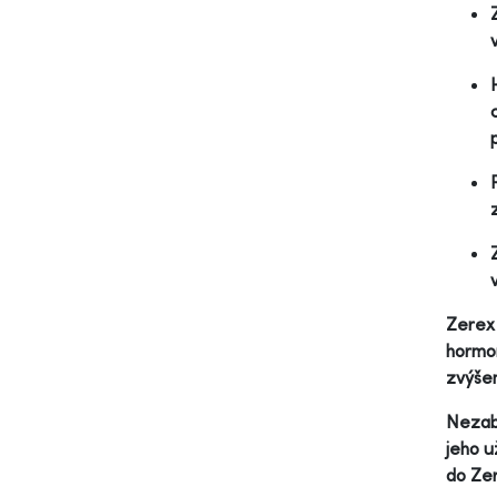
Zerex 
hormon
zvýšen
Nezabú
jeho u
do Zer