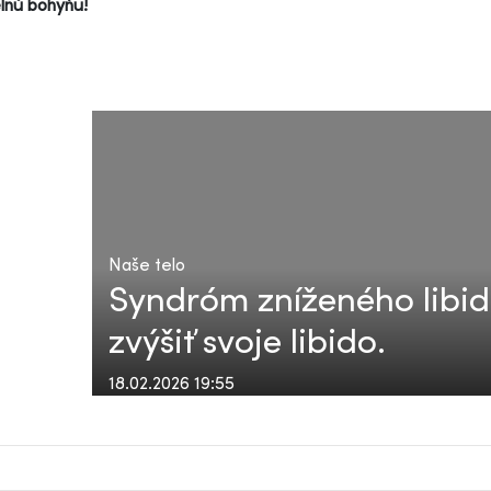
lnú bohyňu!
Naše telo
Syndróm zníženého libida
zvýšiť svoje libido.
18.02.2026 19:55