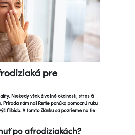
rodiziaká pre
ity. Niekedy však životné okolnosti, stres či
hu. Príroda nám našťastie ponúka pomocnú ruku
ýšiť libido. V tomto článku sa pozrieme na tie
hnuť po afrodiziakách?