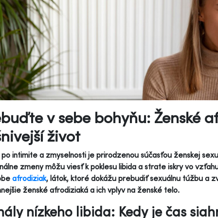
buďte v sebe bohyňu: Ženské af
nivejší život
po intimite a zmyselnosti je prirodzenou súčasťou ženskej sexual
álne zmeny môžu viesť k poklesu libida a strate iskry vo vzťa
obe
afrodiziak
, látok, ktoré dokážu prebudiť sexuálnu túžbu a zv
nnejšie ženské afrodiziaká a ich vplyv na ženské telo.
nály nízkeho libida: Kedy je čas sia