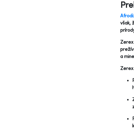
Pre
Afrodi
však, 
prírod
Zerex 
prežív
a mine
Zerex 