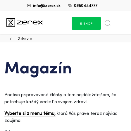
info@izerex.sk
0850444777
E-SHOP
Zdravie
Magazín
Poctivo pripravované články o tom najdôležitejšom, čo
potrebuje každý vedieť o svojom zdraví.
Vyberte si z menu tému,
ktorá Vás práve teraz najviac
zaujíma.