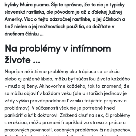
bylinky Muira puama. Šípite správne, že to nie je typicky
slovenská rastlinka, ale pôvodom je až z ďalekej Južnej
Ameriky. Viac o tejto zázračnej rastlinke, o jej účinkoch a
tiež nielen o jej možnostiach použitia, sa dočítate v
dnešnom článku ...
Na problémy v intímnom
živote ...
Nepríjemné intímne problémy ako trápiaca sa erekcia
alebo aj znížené libido, môžu byť súčasťou života každého
- muža aj ženy. Ak hovoríme každého, tak to znamená, že
sa môžu objaviť v každom veku (ale u starších jedincov je
vždy vyššia pravdepodobnosť vzniku takýchto prejavov a
problémov). V súčasnosti však nie je potrebné hneď
panikáriť a ísť k doktorovi. Znížená chuť na sex, či problémy
s erekciou, môžu prameniť napríklad zo stresu z práce a
pracovných povinností, osobných problémov či neúspechov.