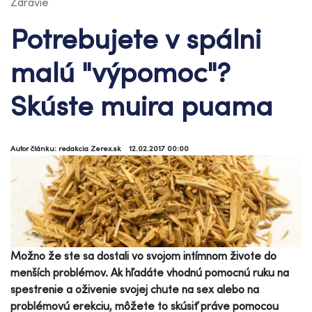
Zdravie
Potrebujete v spálni
malú "výpomoc"?
Skúste muira puama
Autor článku: redakcia Zerex.sk
12.02.2017 00:00
Možno že ste sa dostali vo svojom intímnom živote do
menších problémov. Ak hľadáte vhodnú pomocnú ruku na
spestrenie a oživenie svojej chute na sex alebo na
problémovú erekciu, môžete to skúsiť práve pomocou