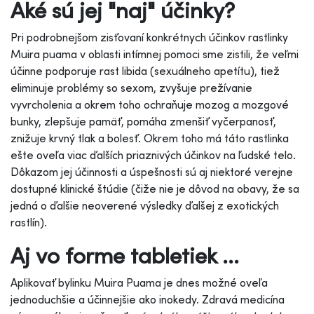
Aké sú jej "naj"
účinky?
Pri podrobnejšom zisťovaní konkrétnych účinkov rastlinky
Muira puama v oblasti intímnej pomoci sme zistili, že veľmi
účinne podporuje rast libida (sexuálneho apetítu), tiež
eliminuje problémy so sexom, zvyšuje prežívanie
vyvrcholenia a okrem toho ochraňuje mozog a mozgové
bunky, zlepšuje pamäť, pomáha zmenšiť vyčerpanosť,
znižuje krvný tlak a bolesť. Okrem toho má táto rastlinka
ešte oveľa viac ďalších priaznivých účinkov na ľudské telo.
Dôkazom jej účinnosti a úspešnosti sú aj niektoré verejne
dostupné klinické štúdie (čiže nie je dôvod na obavy, že sa
jedná o ďalšie neoverené výsledky ďalšej z exotických
rastlín).
Aj vo forme tabletiek ...
Aplikovať bylinku Muira Puama je dnes možné oveľa
jednoduchšie a účinnejšie ako inokedy. Zdravá medicína