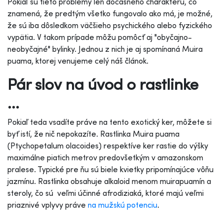
Pokiaľ sú tieto problémy len dočasného charakteru, čo
znamená, že predtým všetko fungovalo ako má, je možné,
že sú iba dôsledkom väčšieho psychického alebo fyzického
vypätia. V takom prípade môžu pomôcť aj "obyčajno-
neobyčajné" bylinky. Jednou z nich je aj spomínaná Muira
puama, ktorej venujeme celý náš článok.
Pár slov na úvod o rastlinke
...
Pokiaľ teda vsadíte práve na tento exotický ker, môžete si
byť istí, že nič nepokazíte. Rastlinka Muira puama
(Ptychopetalum olacoides) respektíve ker rastie do výšky
maximálne piatich metrov predovšetkým v amazonskom
pralese. Typické pre ňu sú biele kvietky pripomínajúce vôňu
jazmínu. Rastlinka obsahuje alkaloid menom muirapuamín a
steroly, čo sú veľmi účinné afrodiziaká, ktoré majú veľmi
priaznivé vplyvy práve
na mužskú potenciu
.