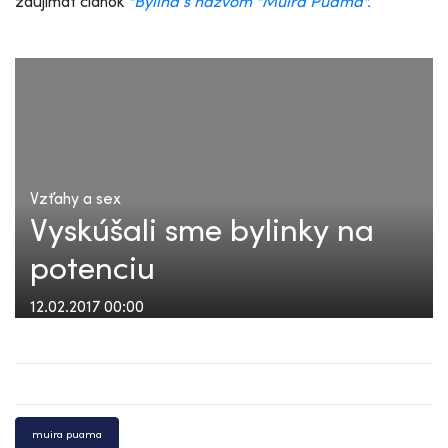
zaujímať článok
"Bylina s názvom "Muira Puama".
Vzťahy a sex
Vyskúšali sme bylinky na
potenciu
12.02.2017 00:00
muira puama