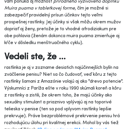
vám ponúka aj možnosť
prírodného výživového doplnku
Muira puama v tabletkovej forme
, čím je možné si
zabezpečiť pravidelný prísun účinkov tejto veľmi
prospešnej rastlinky. Jej účinky si však môžu okrem mužov
dopriať aj ženy, pretože je to vhodné afrodiziakum pre
obe pohlavia (ženám dokonca muira puama zmierňuje aj
kŕče v dôsledku menštruačného cyklu).
Vedeli ste, že ...
rastlinka je aj v zozname desiatich najúčinnejších bylín na
zväčšenie penisu? Niet sa čo čudovať, veď kôru z tejto
rastlinky šamani z Amazónie volajú aj ako "drevo potencie".
Výskumníci z Paríža ešte v roku 1990 skúmali koreň a kôru
z rastlinky a zistili, že okrem toho, že majú účinky ako
sexuálny stimulant a priaznivo vplývajú aj na toporivé
telieska v penise (ten sa pod vplyvom rastlinky lepšie
prekrvuje). Práve bezproblémové prekrvenie penisu hrá
rozhodujúcu úlohu pri kvalitnej erekcii. Mohol by vás tiež