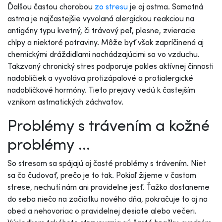
Ďalšou častou chorobou
zo stresu
je aj astma. Samotná
astma je najčastejšie vyvolaná alergickou reakciou na
antigény typu kvetný, či trávový peľ, plesne, zvieracie
chlpy a niektoré potraviny. Môže byť však zapríčinená aj
chemickými dráždidlami nachádzajúcimi sa vo vzduchu.
Takzvaný chronický stres podporuje pokles aktívnej činnosti
nadobličiek a vyvoláva protizápalové a protialergické
nadobličkové hormóny. Tieto prejavy vedú k častejším
vznikom astmatických záchvatov.
Problémy s trávením a kožné
problémy ...
So stresom sa spájajú aj časté problémy s trávením. Niet
sa čo čudovať, prečo je to tak. Pokiaľ žijeme v častom
strese, nechutí nám ani pravidelne jesť. Ťažko dostaneme
do seba niečo na začiatku nového dňa, pokračuje to aj na
obed a nehovoriac o pravidelnej desiate alebo večeri.