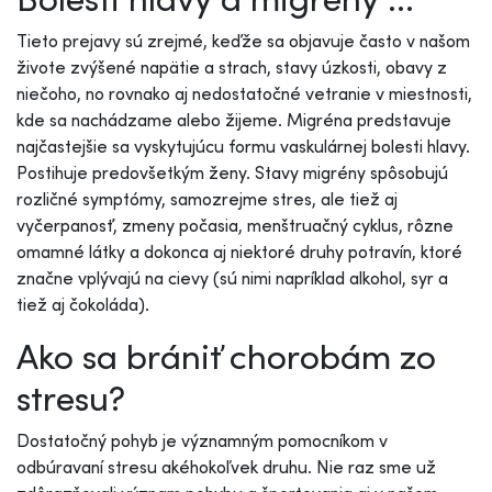
Tieto prejavy sú zrejmé, keďže sa objavuje často v našom
živote zvýšené napätie a strach, stavy úzkosti, obavy z
niečoho, no rovnako aj nedostatočné vetranie v miestnosti,
kde sa nachádzame alebo žijeme. Migréna predstavuje
najčastejšie sa vyskytujúcu formu vaskulárnej bolesti hlavy.
Postihuje predovšetkým ženy. Stavy migrény spôsobujú
rozličné symptómy, samozrejme stres, ale tiež aj
vyčerpanosť, zmeny počasia, menštruačný cyklus, rôzne
omamné látky a dokonca aj niektoré druhy potravín, ktoré
značne vplývajú na cievy (sú nimi napríklad alkohol, syr a
tiež aj čokoláda).
Ako sa brániť chorobám zo
stresu?
Dostatočný pohyb je významným pomocníkom v
odbúravaní stresu akéhokoľvek druhu. Nie raz sme už