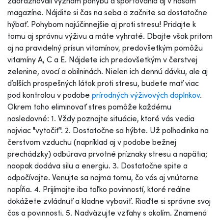
zdôrazňovali význam pohybu a športovania aj v našom
magazíne. Nájdite si čas na seba a začnite sa dostatočne
hýbať. Pohybom najúčinnejšie aj proti stresu! Pridajte k
tomu aj správnu výživu a máte vyhraté. Dbajte však pritom
aj na pravidelný prísun vitamínov, predovšetkým pomôžu
vitamíny A, C a E. Nájdete ich predovšetkým v čerstvej
zelenine, ovocí a obilninách. Nielen ich dennú dávku, ale aj
ďalších prospešných látok proti stresu, budete mať viac
pod kontrolou v podobe
prírodných výživových doplnkov
.
Okrem toho eliminovať stres pomôže každému
nasledovné: 1. Vždy poznajte situácie, ktoré vás vedia
najviac "vytočiť". 2. Dostatočne sa hýbte. Už polhodinka na
čerstvom vzduchu (napríklad aj v podobe bežnej
prechádzky) odbúrava prvotné príznaky stresu a napätia;
naopak dodáva silu a energiu. 3. Dostatočne spite a
odpočívajte. Venujte sa najmä tomu, čo vás aj vnútorne
napĺňa. 4. Prijímajte iba toľko povinností, ktoré reálne
dokážete zvládnuť a kladne vybaviť. Riaďte si správne svoj
čas a povinnosti. 5. Nadväzujte vzťahy s okolím. Znamená