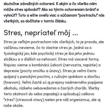
skutočne závažných ochorení. K akým a čo všetko nám
môže stres spôsobiť? Ako sa týmto ochoreniam brániť a
vyhnúť? Toto a ešte oveľa viac o súčasnom "postrachu" nás
všetkých, sa dočítate v tomto článku.
Stres, nepriateľ môj ...
Stres je veľkým postrachom nás všetkých, to je pravda, ale
väčšinou nevieme, čo to vlastne stres je. Jedná sa o
fyziologický jav, kde psychický stres je iba jeho jednou
zložkou a o ďalších sa nehovorí. Stres má viaceré formy.
Najviac vieme o kombinácii úzkosti (nervozita, napätie) a
depresie (pocity smútku a únavy). Stres je veľmi často
spájaný s panickými pocitmi, s rušivým spánkom a zlosťou
(hnevom). Veľmi časté sú aj prejavy nadmerného popíjania
alkoholu, nízkeho sebavedomia a častých chorôb. Všetky
tieto okolnosti do seba zapadajú a spôsobujú celkovo
"stres" (stresové stavy) nielen pre náš organizmus, ale aj
naše okolie.