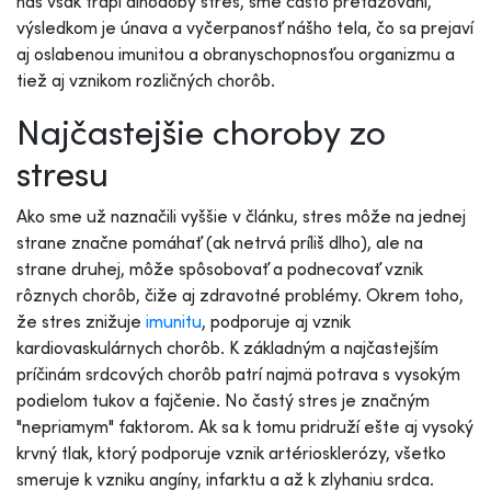
nás však trápi dlhodobý stres, sme často preťažovaní,
výsledkom je únava a vyčerpanosť nášho tela, čo sa prejaví
aj oslabenou imunitou a obranyschopnosťou organizmu a
tiež aj vznikom rozličných chorôb.
Najčastejšie choroby zo
stresu
Ako sme už naznačili vyššie v článku, stres môže na jednej
strane značne pomáhať (ak netrvá príliš dlho), ale na
strane druhej, môže spôsobovať a podnecovať vznik
rôznych chorôb, čiže aj zdravotné problémy. Okrem toho,
že stres znižuje
imunitu
, podporuje aj vznik
kardiovaskulárnych chorôb. K základným a najčastejším
príčinám srdcových chorôb patrí najmä potrava s vysokým
podielom tukov a fajčenie. No častý stres je značným
"nepriamym" faktorom. Ak sa k tomu pridruží ešte aj vysoký
krvný tlak, ktorý podporuje vznik artériosklerózy, všetko
smeruje k vzniku angíny, infarktu a až k zlyhaniu srdca.