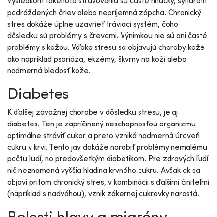
Výsledkom takéhoto stravovania sú časté hnačky, syndróm
podráždených čriev alebo nepríjemná zápcha. Chronický
stres dokáže úplne uzavrieť tráviaci systém, čoho
dôsledku sú problémy s črevami. Výnimkou nie sú ani časté
problémy s kožou. Vďaka stresu sa objavujú choroby kože
ako napríklad psoriáza, ekzémy, škvrny na koži alebo
nadmerná bledosť kože.
Diabetes
K ďalšej závažnej chorobe v dôsledku stresu, je aj
diabetes. Ten je zapríčinený neschopnosťou organizmu
optimálne stráviť cukor a preto vzniká nadmerná úroveň
cukru v krvi. Tento jav dokáže narobiť problémy nemalému
počtu ľudí, no predovšetkým diabetikom. Pre zdravých ľudí
nič neznamená vyššia hladina krvného cukru. Avšak ak sa
objaví pritom chronický stres, v kombinácii s ďalšími činiteľmi
(napríklad s nadváhou), vznik zákernej cukrovky narastá.
Bolesti hlavy a migrény ...