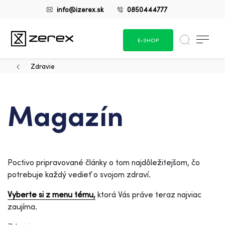
info@izerex.sk
0850444777
E-SHOP
Zdravie
Magazín
Poctivo pripravované články o tom najdôležitejšom, čo
potrebuje každý vedieť o svojom zdraví.
Vyberte si z menu tému,
ktorá Vás práve teraz najviac
zaujíma.