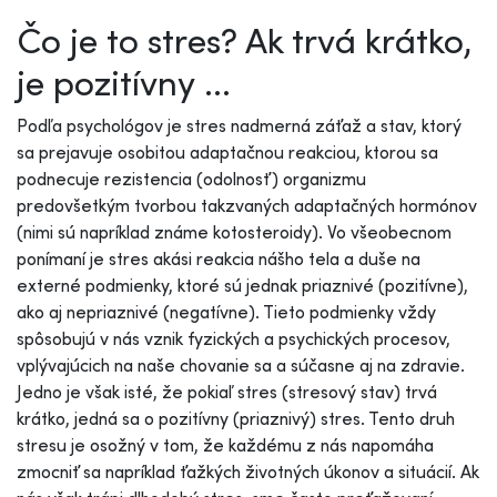
Čo je to stres? Ak trvá krátko,
je pozitívny ...
Podľa psychológov je stres nadmerná záťaž a stav, ktorý
sa prejavuje osobitou adaptačnou reakciou, ktorou sa
podnecuje rezistencia (odolnosť) organizmu
predovšetkým tvorbou takzvaných adaptačných hormónov
(nimi sú napríklad známe kotosteroidy). Vo všeobecnom
ponímaní je stres akási reakcia nášho tela a duše na
externé podmienky, ktoré sú jednak priaznivé (pozitívne),
ako aj nepriaznivé (negatívne). Tieto podmienky vždy
spôsobujú v nás vznik fyzických a psychických procesov,
vplývajúcich na naše chovanie sa a súčasne aj na zdravie.
Jedno je však isté, že pokiaľ stres (stresový stav) trvá
krátko, jedná sa o pozitívny (priaznivý) stres. Tento druh
stresu je osožný v tom, že každému z nás napomáha
zmocniť sa napríklad ťažkých životných úkonov a situácií. Ak