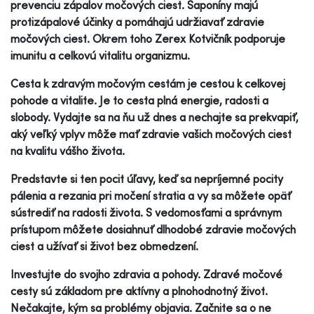
prevenciu zápalov močových ciest. Saponíny majú
protizápalové účinky a pomáhajú udržiavať zdravie
močových ciest. Okrem toho Zerex Kotvičník podporuje
imunitu a celkovú vitalitu organizmu.
Cesta k zdravým močovým cestám je cestou k celkovej
pohode a vitalite. Je to cesta plná energie, radosti a
slobody. Vydajte sa na ňu už dnes a nechajte sa prekvapiť,
aký veľký vplyv môže mať zdravie vašich močových ciest
na kvalitu vášho života.
Predstavte si ten pocit úľavy, keď sa nepríjemné pocity
pálenia a rezania pri močení stratia a vy sa môžete opäť
sústrediť na radosti života. S vedomosťami a správnym
prístupom môžete dosiahnuť dlhodobé zdravie močových
ciest a užívať si život bez obmedzení.
Investujte do svojho zdravia a pohody. Zdravé močové
cesty sú základom pre aktívny a plnohodnotný život.
Nečakajte, kým sa problémy objavia. Začnite sa o ne