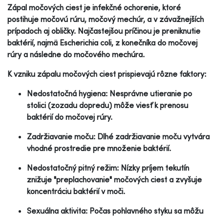
Zápal močových ciest je infekčné ochorenie, ktoré
postihuje močovú rúru, močový mechúr, a v závažnejších
prípadoch aj obličky. Najčastejšou príčinou je preniknutie
baktérií, najmä Escherichia coli, z konečníka do močovej
rúry a následne do močového mechúra.
K vzniku zápalu močových ciest prispievajú rôzne faktory:
Nedostatočná hygiena: Nesprávne utieranie po
stolici (zozadu dopredu) môže viesť k prenosu
baktérií do močovej rúry.
Zadržiavanie moču: Dlhé zadržiavanie moču vytvára
vhodné prostredie pre množenie baktérií.
Nedostatočný pitný režim: Nízky príjem tekutín
znižuje "preplachovanie" močových ciest a zvyšuje
koncentráciu baktérií v moči.
Sexuálna aktivita: Počas pohlavného styku sa môžu