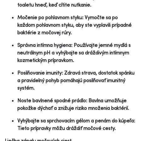
toaletu hneď, keď cítite nutkanie.
Močenie po pohlavnom styku: Vymočte sa po
každom pohlavnom styku, aby ste vyplavili prípadné
baktérie z močovej rúry.
Správna intímna hygiena: Používajte jemné mydlá s
neutrálnym pH a vyhýbajte sa dráždivým intímnym
kozmetickým prípravkom.
Posilňovanie imunity: Zdravá strava, dostatok spánku
a pravidelný pohyb pomáhajú posilňovať imunitný
systém.
Noste bavlnené spodné prádlo: Bavlna umožňuje
pokožke dýchať a znižuje riziko množenia baktérií.
Vyhýbajte sa sprchovacím gélom a penám do kúpeľa:
Tieto prípravky môžu dráždiť močové cesty.
Liečba zápalu močových ciest