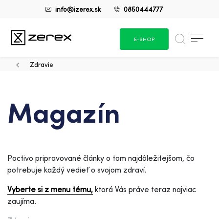
info@izerex.sk
0850444777
E-SHOP
Zdravie
Magazín
Poctivo pripravované články o tom najdôležitejšom, čo
potrebuje každý vedieť o svojom zdraví.
Vyberte si z menu tému,
ktorá Vás práve teraz najviac
zaujíma.