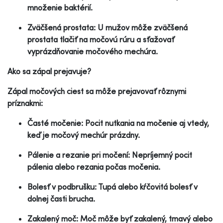
množenie baktérií.
Zväčšená prostata: U mužov môže zväčšená
prostata tlačiť na močovú rúru a sťažovať
vyprázdňovanie močového mechúra.
Ako sa zápal prejavuje?
Zápal močových ciest sa môže prejavovať rôznymi
príznakmi:
Časté močenie: Pocit nutkania na močenie aj vtedy,
keď je močový mechúr prázdny.
Pálenie a rezanie pri močení: Nepríjemný pocit
pálenia alebo rezania počas močenia.
Bolesť v podbrušku: Tupá alebo kŕčovitá bolesť v
dolnej časti brucha.
Zakalený moč: Moč môže byť zakalený, tmavý alebo