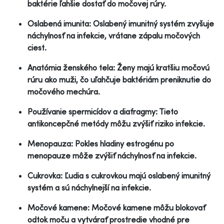
baktérie ľahšie dostať do močovej rúry.
Oslabená imunita: Oslabený imunitný systém zvyšuje
náchylnosť na infekcie, vrátane zápalu močových
ciest.
Anatómia ženského tela: Ženy majú kratšiu močovú
rúru ako muži, čo uľahčuje baktériám preniknutie do
močového mechúra.
Používanie spermicídov a diafragmy: Tieto
antikoncepčné metódy môžu zvýšiť riziko infekcie.
Menopauza: Pokles hladiny estrogénu po
menopauze môže zvýšiť náchylnosť na infekcie.
Cukrovka: Ľudia s cukrovkou majú oslabený imunitný
systém a sú náchylnejší na infekcie.
Močové kamene: Močové kamene môžu blokovať
odtok moču a vytvárať prostredie vhodné pre