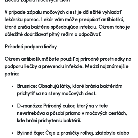
V prípade zápalu močových ciest je dôležité vyhľadať
lekársku pomoc. Lekár vám môže predpísať antibiotiká,
ktoré zničia baktérie spôsobujúce infekciu. Okrem toho je
dôležité dodržiavať pitný režim a odpočívať.
Prírodná podpora liečby
Okrem antibiotík môžete použiť aj prírodné prostriedky na
podporu liečby a prevenciu infekcie. Medzi najznámejšie
patria:
Brusnice: Obsahujú látky, ktoré bránia baktériám
prichytiť sa na steny močových ciest.
D-manóza: Prírodný cukor, ktorý sa v tele
nevstrebáva a pôsobí priamo v močových cestách,
kde bráni prichyteniu baktérií.
Bylinné čaje: Čaje z prasličky roľnej, zlatobyle alebo