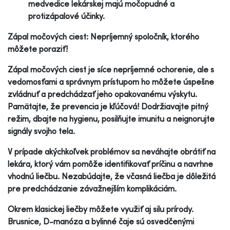
medvedice lekárskej majú močopudné a
protizápalové účinky.
Zápal močových ciest: Nepríjemný spoločník, ktorého
môžete poraziť!
Zápal močových ciest je síce nepríjemné ochorenie, ale s
vedomosťami a správnym prístupom ho môžete úspešne
zvládnuť a predchádzať jeho opakovanému výskytu.
Pamätajte, že prevencia je kľúčová! Dodržiavajte pitný
režim, dbajte na hygienu, posilňujte imunitu a neignorujte
signály svojho tela.
V prípade akýchkoľvek problémov sa neváhajte obrátiť na
lekára, ktorý vám pomôže identifikovať príčinu a navrhne
vhodnú liečbu. Nezabúdajte, že včasná liečba je dôležitá
pre predchádzanie závažnejším komplikáciám.
Okrem klasickej liečby môžete využiť aj silu prírody.
Brusnice, D-manóza a bylinné čaje sú osvedčenými