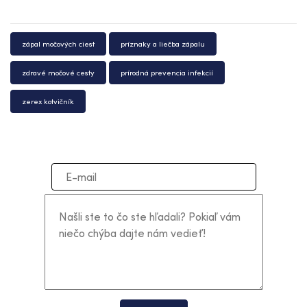
zápal močových ciest
príznaky a liečba zápalu
zdravé močové cesty
prírodná prevencia infekcií
zerex kotvičník