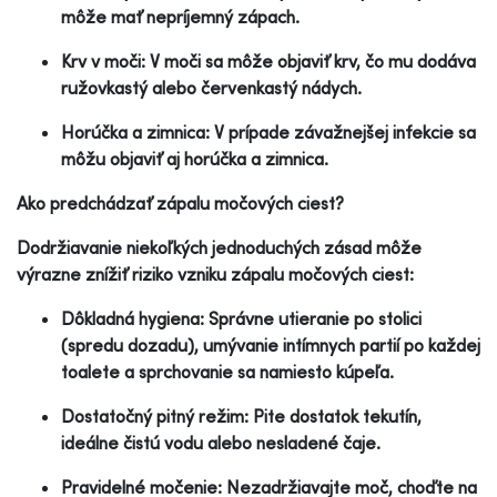
môže mať nepríjemný zápach.
Krv v moči: V moči sa môže objaviť krv, čo mu dodáva
ružovkastý alebo červenkastý nádych.
Horúčka a zimnica: V prípade závažnejšej infekcie sa
môžu objaviť aj horúčka a zimnica.
Ako predchádzať zápalu močových ciest?
Dodržiavanie niekoľkých jednoduchých zásad môže
výrazne znížiť riziko vzniku zápalu močových ciest:
Dôkladná hygiena: Správne utieranie po stolici
(spredu dozadu), umývanie intímnych partií po každej
toalete a sprchovanie sa namiesto kúpeľa.
Dostatočný pitný režim: Pite dostatok tekutín,
ideálne čistú vodu alebo nesladené čaje.
Pravidelné močenie: Nezadržiavajte moč, choďte na