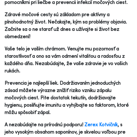
pomocníkmi pri liečbe a prevencii infekcií močových ciest.
Zdravé močové cesty sú základom pre aktívny a
plnohodnotný život. Nečakajte, kým sa problémy objavia.
Začnite sa o ne starať už dnes a užívajte si život bez
obmedzení!
Vaše telo je vaším chrámom. Venujte mu pozornosť a
starostlivosť a ono sa vám odmení vitalitou a radosťou z
každého dňa. Nezabúdajte, že vaše zdravie je vo vašich
rukách.
Prevencia je najlepší liek. Dodržiavaním jednoduchých
zásad môžete výrazne znížiť riziko vzniku zápalu
močových ciest. Pite dostatok tekutín, dodržiavajte
hygienu, posilňujte imunitu a vyhýbajte sa faktorom, ktoré
môžu spôsobiť zápal.
A nezabúdajte na prírodnú podporu!
Zerex Kotvičník
, s
jeho vysokým obsahom saponínov, je skvelou voľbou pre