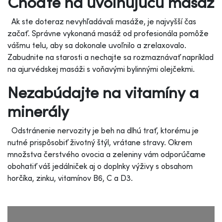
Choďte na uvoľňujúcu masáž
Ak ste doteraz nevyhľadávali masáže, je najvyšší čas
začať. Správne vykonaná masáž od profesionála pomôže
vášmu telu, aby sa dokonale uvoľnilo a zrelaxovalo.
Zabudnite na starosti a nechajte sa rozmaznávať napríklad
na
ajurvédskej masáži
s voňavými bylinnými olejčekmi.
Nezabúdajte na vitamíny a
minerály
Odstránenie nervozity je beh na dlhú trať, ktorému je
nutné prispôsobiť životný štýl, vrátane stravy. Okrem
množstva čerstvého ovocia a zeleniny vám odporúčame
obohatiť váš jedálniček aj o doplnky výživy s obsahom
horčíka, zinku, vitamínov B6, C a D3.