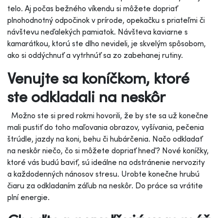
telo. Aj počas bežného víkendu si môžete dopriať
plnohodnotný odpočinok v prírode, opekačku s priateľmi či
návštevu neďalekých pamiatok. Návšteva kaviarne s
kamarátkou, ktorú ste dlho nevideli, je skvelým spôsobom,
ako si oddýchnuť a vytrhnúť sa zo zabehanej rutiny.
Venujte sa koníčkom, ktoré
ste odkladali na neskôr
Možno ste si pred rokmi hovorili, že by ste sa už konečne
mali pustiť do toho maľovania obrazov, vyšívania, pečenia
štrúdle, jazdy na koni, behu či hubárčenia. Načo odkladať
na neskôr niečo, čo si môžete dopriať hneď? Nové koníčky,
ktoré vás budú baviť, sú ideálne na odstránenie nervozity
a každodenných nánosov stresu. Urobte konečne hrubú
čiaru za odkladaním záľub na neskôr. Do práce sa vrátite
plní energie.