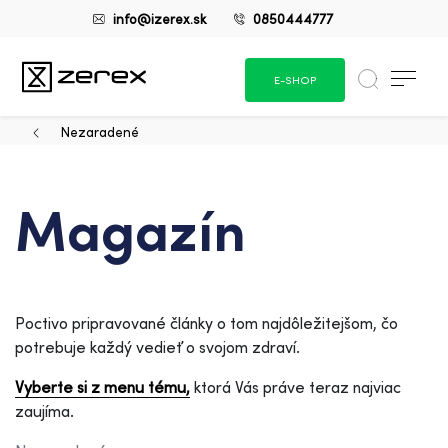
info@izerex.sk
0850444777
E-SHOP
Nezaradené
Magazín
Poctivo pripravované články o tom najdôležitejšom, čo
potrebuje každý vedieť o svojom zdraví.
Vyberte si z menu tému,
ktorá Vás práve teraz najviac
zaujíma.