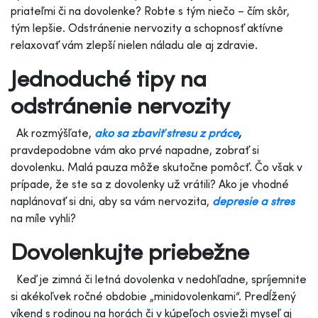
priateľmi či na dovolenke? Robte s tým niečo – čím skôr,
tým lepšie. Odstránenie nervozity a schopnosť aktívne
relaxovať vám zlepší nielen náladu ale aj zdravie.
Jednoduché tipy na
odstránenie nervozity
Ak rozmýšľate,
ako sa zbaviť stresu z práce
,
pravdepodobne vám ako prvé napadne, zobrať si
dovolenku. Malá pauza môže skutočne pomôcť. Čo však v
prípade, že ste sa z dovolenky už vrátili? Ako je vhodné
naplánovať si dni, aby sa vám nervozita,
depresie a stres
na míle vyhli?
Dovolenkujte priebežne
Keď je zimná či letná dovolenka v nedohľadne, spríjemnite
si akékoľvek ročné obdobie „minidovolenkami“. Predĺžený
víkend s rodinou na horách či v kúpeľoch osvieži myseľ aj