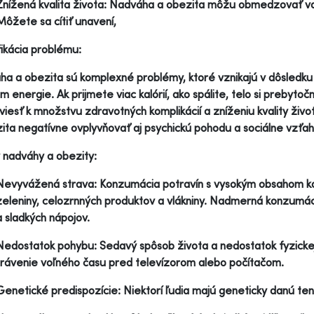
Znížená kvalita života: Nadváha a obezita môžu obmedzovať vaše 
Môžete sa cítiť unavení,
fikácia problému:
a a obezita sú komplexné problémy, ktoré vznikajú v dôsledk
m energie. Ak prijmete viac kalórií, ako spálite, telo si prebyto
iesť k množstvu zdravotných komplikácií a zníženiu kvality ži
ita negatívne ovplyvňovať aj psychickú pohodu a sociálne vzťah
y nadváhy a obezity:
Nevyvážená strava: Konzumácia potravín s vysokým obsahom kalór
zeleniny, celozrnných produktov a vlákniny. Nadmerná konzumáci
a sladkých nápojov.
Nedostatok pohybu: Sedavý spôsob života a nedostatok fyzickej 
trávenie voľného času pred televízorom alebo počítačom.
Genetické predispozície: Niektorí ľudia majú geneticky danú ten