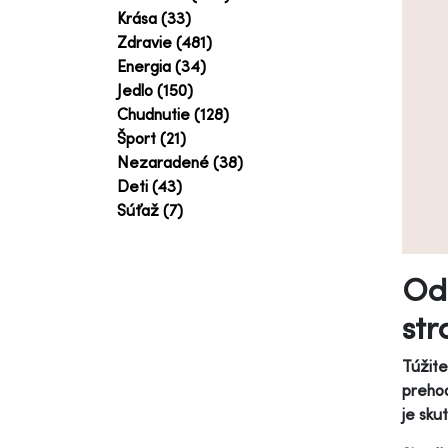
Krása (33)
Zdravie (481)
Energia (34)
Jedlo (150)
Chudnutie (128)
Šport (21)
Nezaradené (38)
Deti (43)
Súťaž (7)
Odh
str
Túžite
prehod
je sku