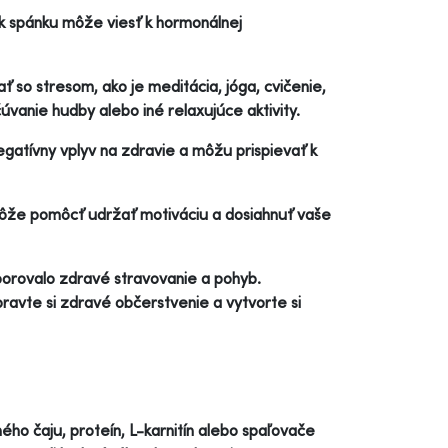
k spánku môže viesť k hormonálnej
ť so stresom, ako je meditácia, jóga, cvičenie,
čúvanie hudby alebo iné relaxujúce aktivity.
egatívny vplyv na zdravie a môžu prispievať k
môže pomôcť udržať motiváciu a dosiahnuť vaše
porovalo zdravé stravovanie a pohyb.
ravte si zdravé občerstvenie a vytvorte si
ého čaju, proteín, L-karnitín alebo spaľovače