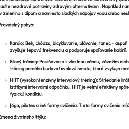
aďte nezdravé potraviny zdravými alternatívami: Napríklad nami
v zeleninu s dipom a namiesto sladkých nápojov vodu alebo nesl
Pravidelný pohyb:
Kardio: Beh, chôdza, bicyklovanie, plávanie, tanec - aspoň 
zvyšuje tepovú frekvenciu a podporuje spaľovanie kalórií.
Silový tréning: Posilňovanie s vlastnou váhou, závažím aleb
tréning pomáha budovať svalovú hmotu, ktorá zvyšuje metab
HIIT (vysokointenzívny intervalový tréning): Striedanie krá
krátkymi intervalmi odpočinku. HIIT je veľmi efektívny spôso
fyzickú kondíciu.
Jóga, pilates a iné formy cvičenia: Tieto formy cvičenia môžu
Zmena životného štýlu: