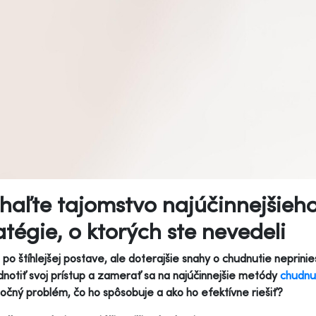
aľte tajomstvo najúčinnejšieh
atégie, o ktorých ste nevedeli
 po štíhlejšej postave, ale doterajšie snahy o chudnutie neprin
notiť svoj prístup a zamerať sa na najúčinnejšie metódy
chudnu
točný problém, čo ho spôsobuje a ako ho efektívne riešiť?