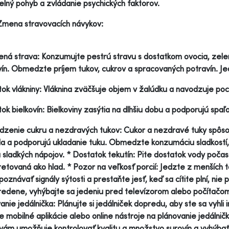
elný pohyb a zvládanie psychických faktorov.
Zmena stravovacích návykov:
ná strava: Konzumujte pestrú stravu s dostatkom ovocia, zele
vín. Obmedzte príjem tukov, cukrov a spracovaných potravín. Je
ok vlákniny: Vláknina zväčšuje objem v žalúdku a navodzuje pocit
ok bielkovín: Bielkoviny zasýtia na dlhšiu dobu a podporujú spaľov
enie cukru a nezdravých tukov: Cukor a nezdravé tuky spôsobuj
la a podporujú ukladanie tuku. Obmedzte konzumáciu sladkostí,
a sladkých nápojov. * Dostatok tekutín: Pite dostatok vody poč
retovaná ako hlad. * Pozor na veľkosť porcií: Jedzte z menších 
poznávať signály sýtosti a prestaňte jesť, keď sa cítite plní, nie
redene, vyhýbajte sa jedeniu pred televízorom alebo počítačom.
anie jedálnička: Plánujte si jedálniček dopredu, aby ste sa vyh
e mobilné aplikácie alebo online nástroje na plánovanie jedálničk
ám umožňuje kontrolovať kvalitu a množstvo surovín a vyhýbať