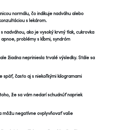
icou normálu, čo indikuje nadváhu alebo
konzultáciou s lekárom.
s nadváhou, ako je vysoký krvný tlak, cukrovka
é apnoe, problémy s kĺbmi, syndróm
le žiadna nepriniesla trvalé výsledky. Stále sa
e späť, často aj s niekoľkými kilogramami
z toho, že sa vám nedarí schudnúť napriek
a môžu negatívne ovplyvňovať vaše