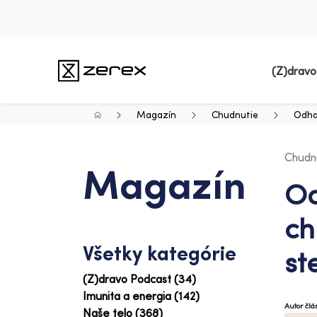
(Z)dravo
Magazín
Chudnutie
Odhaľ
Chudn
Magazín
Od
ch
Všetky kategórie
st
(Z)dravo Podcast (34)
Imunita a energia (142)
Autor čl
Naše telo (368)