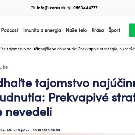
info@izerex.sk
0850444777
 Podcast
Imunita a energia
Naše telo
Krása
Šport
te tajomstvo najúčinnejšieho chudnutia: Prekvapivé stratégie, o ktorýc
utie
haľte tajomstvo najúčin
udnutia: Prekvapivé strat
e nevedeli
ánku: Michal Vojáček
05.10.2025 09:00