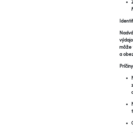
Identi
Nadváh
výdajo
môže v
a obez
Príčin