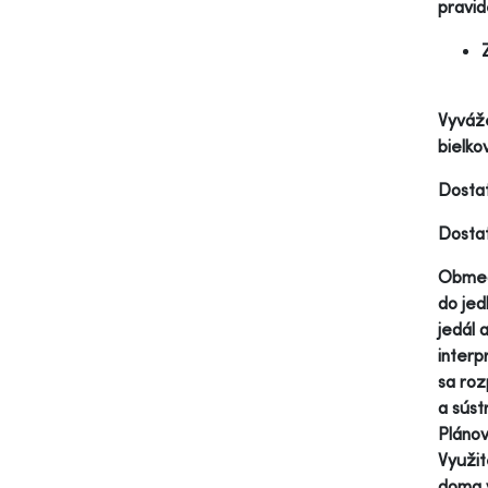
pravid
Vyváže
bielko
Dostat
Dostat
Obmedz
do jed
jedál 
interp
sa roz
a súst
Plánov
Využit
doma v