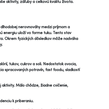
aktivity, záľuby a celkovú kvalitu života.
u dlhodobej nerovnováhy medzi príjmom a
čnú energiu uloží vo forme tuku. Tento stav
vota. Okrem fyzických dôsledkov môže nadváha
y.
ií, tukov, cukrov a soli. Nedostatok ovocia,
a spracovaných potravín, fast foodu, sladkostí
aktivity. Málo chôdze, žiadne cvičenie,
denciu k priberaniu.