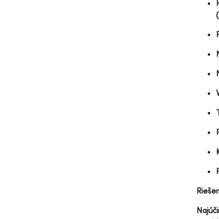
Riešen
Najúči