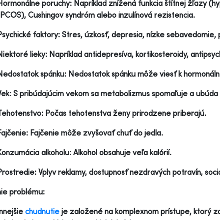
Hormonálne poruchy: Napríklad znížená funkcia štítnej žľazy (hy
(PCOS), Cushingov syndróm alebo inzulínová rezistencia.
Psychické faktory: Stres, úzkosť, depresia, nízke sebavedomie,
Niektoré lieky: Napríklad antidepresíva, kortikosteroidy, antipsyc
Nedostatok spánku: Nedostatok spánku môže viesť k hormonálne
Vek: S pribúdajúcim vekom sa metabolizmus spomaľuje a ubúda
Tehotenstvo: Počas tehotenstva ženy prirodzene priberajú.
Fajčenie: Fajčenie môže zvyšovať chuť do jedla.
Konzumácia alkoholu: Alkohol obsahuje veľa kalórií.
Prostredie: Vplyv reklamy, dostupnosť nezdravých potravín, soci
ie problému:
nnejšie
chudnutie
je založené na komplexnom prístupe, ktorý z