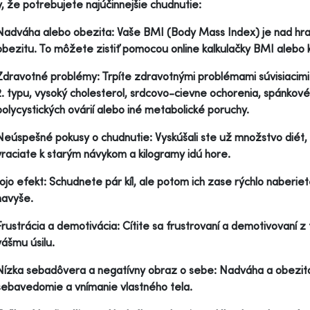
y, že potrebujete najúčinnejšie chudnutie:
Nadváha alebo obezita: Vaše BMI (Body Mass Index) je nad hran
obezitu. To môžete zistiť pomocou online kalkulačky BMI alebo 
Zdravotné problémy: Trpíte zdravotnými problémami súvisiacimi 
2. typu, vysoký cholesterol, srdcovo-cievne ochorenia, spánkov
polycystických ovárií alebo iné metabolické poruchy.
Neúspešné pokusy o chudnutie: Vyskúšali ste už množstvo diét, a
vraciate k starým návykom a kilogramy idú hore.
Jojo efekt: Schudnete pár kíl, ale potom ich zase rýchlo naberiet
navyše.
Frustrácia a demotivácia: Cítite sa frustrovaní a demotivovaní 
vášmu úsilu.
Nízka sebadôvera a negatívny obraz o sebe: Nadváha a obezit
sebavedomie a vnímanie vlastného tela.