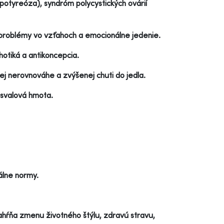
potyreóza), syndróm polycystických ovárií
 problémy vo vzťahoch a emocionálne jedenie.
hotiká a antikoncepcia.
j nerovnováhe a zvýšenej chuti do jedla.
 svalová hmota.
álne normy.
ahŕňa zmenu životného štýlu, zdravú stravu,