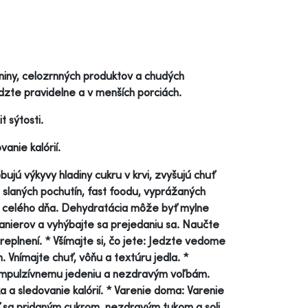
niny, celozrnných produktov a chudých
dzte pravidelne a v menších porciách.
 sýtosti.
anie kalórií.
ú výkyvy hladiny cukru v krvi, zvyšujú chuť
 slaných pochutín, fast foodu, vyprážaných
as celého dňa. Dehydratácia môže byť mylne
tanierov a vyhýbajte sa prejedaniu sa. Naučte
 preplnení. * Všímajte si, čo jete: Jedzte vedome
 Vnímajte chuť, vôňu a textúru jedla. *
li impulzívnemu jedeniu a nezdravým voľbám.
a a sledovanie kalórií. * Varenie doma: Varenie
 sa pridaným cukrom, nezdravým tukom a soli.