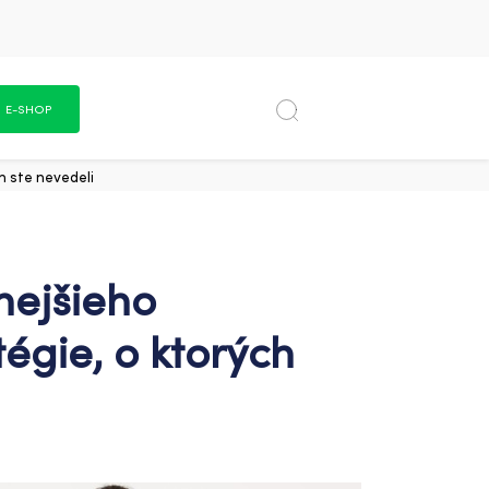
E-SHOP
h ste nevedeli
nejšieho
égie, o ktorých