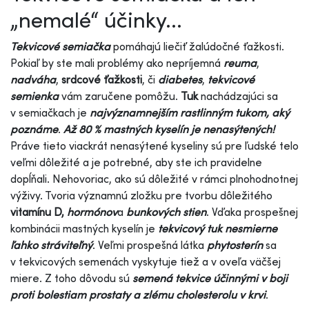
„nemalé“ účinky...
Tekvicové semiačka
pomáhajú liečiť žalúdočné ťažkosti.
Pokiaľ by ste mali problémy ako nepríjemná
reuma
,
nadváha
,
srdcové ťažkosti
, či
diabetes
,
tekvicové
semienka
vám zaručene pomôžu.
Tuk
nachádzajúci sa
v semiačkach je
najvýznamnejším rastlinným tukom, aký
poznáme
.
Až 80 % mastných kyselín je nenasýtených!
Práve tieto viackrát nenasýtené kyseliny sú pre ľudské telo
veľmi dôležité a je potrebné, aby ste ich pravidelne
dopĺňali. Nehovoriac, ako sú dôležité v rámci plnohodnotnej
výživy. Tvoria významnú zložku pre tvorbu dôležitého
vitamínu D,
hormónov
a
bunkových stien
. Vďaka prospešnej
kombinácii mastných kyselín je
tekvicový tuk nesmierne
ľahko stráviteľný
. Veľmi prospešná látka
phytosterín
sa
v tekvicových semenách vyskytuje tiež a v oveľa väčšej
miere. Z toho dôvodu sú
semená tekvice
účinnými v boji
proti bolestiam prostaty a zlému cholesterolu v krvi
.