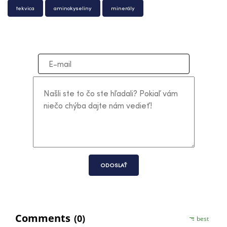
tekvica
aminokyseliny
minerály
ODOSLAŤ