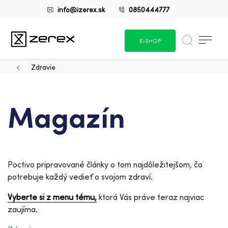
info@izerex.sk
0850444777
E-SHOP
Zdravie
Magazín
Poctivo pripravované články o tom najdôležitejšom, čo
potrebuje každý vedieť o svojom zdraví.
Vyberte si z menu tému,
ktorá Vás práve teraz najviac
zaujíma.