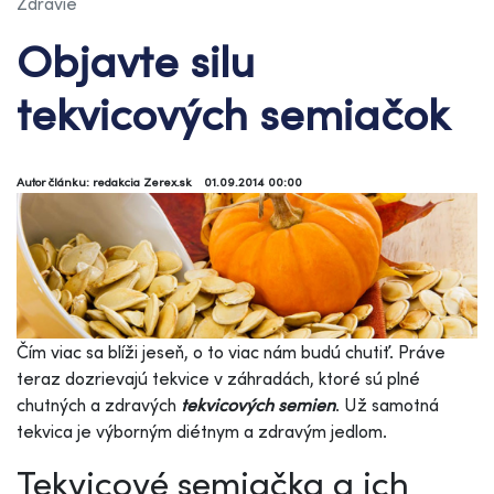
Zdravie
Objavte silu
tekvicových semiačok
Autor článku: redakcia Zerex.sk
01.09.2014 00:00
Čím viac sa blíži jeseň, o to viac nám budú chutiť. Práve
teraz dozrievajú tekvice v záhradách, ktoré sú plné
chutných a zdravých
tekvicových semien
. Už samotná
tekvica je výborným diétnym a zdravým jedlom.
Tekvicové semiačka a ich