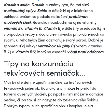
draslík
a
selén
.
Draslík
je známy tým, že má silný
močopudný vplyv
.
Selén
je dôležitý aj z lekárskeho
pohľadu, pričom sa podieľa na liečení
problémov
močových ciest
. Rovnako nezabudnime aj na vitamíny
vitamín E
a
vitamín B
.
Vitamín E
je dôležitý predovšetkým
v prípadoch liečby srdca a ciev, rovnako pri problémoch so
svalmi, u tehotných žien odstraňuje skorý pôrod. Dobré je
spomenúť aj výskyt
vitamínov skupiny B
(okrem vitamínu
B12) a
vitamín B17
, ktorý sa osvedčil
v boji proti nádorom
.
Tipy na konzumáciu
tekvicových semiačok...
Mali by ste denne zjesť minimálne za hrsť surových
tekvicových jadierok. Rovnako si ich môžete pridať do
taniera ovsených vločiek, posypať si nimi môžete domáce
pečivo, či iba tak si ich nasypte do zeleninového šalátu.
Dobrým typom je ich spražiť na ohni s kvapkou oleja