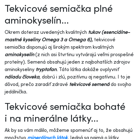
Tekvicové semiačka plné
aminokyselín...
Okrem doteraz uvedených kvalitných
tukov (esenciálne-
mastné kyseliny Omega 3 a Omega 6),
tekvicové
semiačka disponujú aj širokým spektrom kvalitných
aminokyselín
(z nich asi štvrtinu vytvárajú veľmi prospešné
proteíny). Semená obsahujú jeden z najbohatších zdrojov
aminokyseliny
tryptofan
.
Táto látka dokáže ovplyvniť
náladu človeka
, dobrú i zlú, pozitívnu aj negatívnu. I to je
dôvod, prečo zaradiť zdravé
tekvicové semená
do svojho
jedálnička.
Tekvicové semiačka bohaté
i na minerálne látky...
Ak by sa vám málilo, môžeme spomenúť aj to, že obsahujú
množstvo
minerálnych látok
. Jedná sa najmä o látky