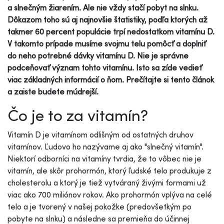
a slnečným žiarením. Ale nie vždy stačí pobyt na slnku.
Dôkazom toho sú aj najnovšie štatistiky, podľa ktorých až
takmer 60 percent populácie trpí nedostatkom vitamínu D.
V takomto prípade musíme svojmu telu pomôcť a doplniť
do neho potrebné dávky vitamínu D. Nie je správne
podceňovať význam tohto vitamínu. Isto sa zíde vedieť
viac základných informácií o ňom. Prečítajte si tento článok
a zaiste budete múdrejší.
Čo je to za vitamín?
Vitamín D je vitamínom odlišným od ostatných druhov
vitamínov. Ľudovo ho nazývame aj ako "slnečný vitamín".
Niektorí odborníci na vitamíny tvrdia, že to vôbec nie je
vitamín, ale skôr prohormón, ktorý ľudské telo produkuje z
cholesterolu a ktorý je tiež vytváraný živými formami už
viac ako 700 miliónov rokov. Ako prohormón vplýva na celé
telo a je tvorený v našej pokožke (predovšetkým po
pobyte na slnku) a následne sa premieňa do účinnej