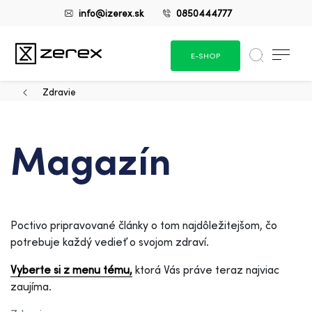
info@izerex.sk
0850444777
E-SHOP
Zdravie
Magazín
Poctivo pripravované články o tom najdôležitejšom, čo
potrebuje každý vedieť o svojom zdraví.
Vyberte si z menu tému,
ktorá Vás práve teraz najviac
zaujíma.