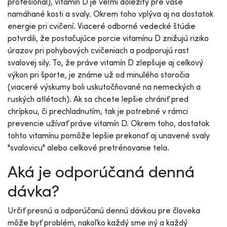
profesionál), vitamín D je veľmi dôležitý pre vaše
namáhané kosti a svaly. Okrem toho vplýva aj na dostatok
energie pri cvičení. Viaceré odborné vedecké štúdie
potvrdili, že postačujúce porcie vitamínu D znižujú riziko
úrazov pri pohybových cvičeniach a podporujú rast
svalovej sily. To, že práve vitamín D zlepšuje aj celkový
výkon pri športe, je známe už od minulého storočia
(viaceré výskumy boli uskutočňované na nemeckých a
ruských atlétoch). Ak sa chcete lepšie chrániť pred
chrípkou, či prechladnutím, tak je potrebné v rámci
prevencie užívať práve vitamín D. Okrem toho, dostatok
tohto vitamínu pomôže lepšie prekonať aj unavené svaly
"svalovicu" alebo celkové pretrénovanie tela.
Aká je odporúčaná denná
dávka?
Určiť presnú a odporúčanú dennú dávkou pre človeka
môže byť problém, nakoľko každý sme iný a každý