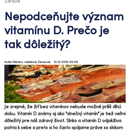
Zdravie
Nepodceňujte význam
vitamínu D. Prečo je
tak dôležitý?
Autor článku: redakcia Zerex.sk
13.12.2016 00:00
Je zrejmé, že žiť bez vitamínov nebude možné príliš dlhú
dobu. Vitamín D známy aj ako "slnečný vitamín" je tiež veľmi
dôležitý pre náš zdravý život. Slnko a vitamín D odjakživa
patria k sebe a preto si ho často spájame práve so slnkom