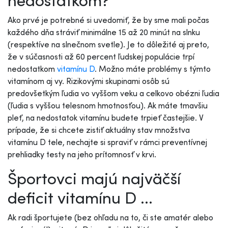
Ako prvé je potrebné si uvedomiť, že by sme mali počas
každého dňa stráviť minimálne 15 až 20 minút na slnku
(respektíve na slnečnom svetle). Je to dôležité aj preto,
že v súčasnosti až 60 percent ľudskej populácie trpí
nedostatkom
vitamínu D
. Možno máte problémy s týmto
vitamínom aj vy. Rizikovými skupinami osôb sú
predovšetkým ľudia vo vyššom veku a celkovo obézni ľudia
(ľudia s vyššou telesnom hmotnosťou). Ak máte tmavšiu
pleť, na nedostatok vitamínu budete trpieť častejšie. V
prípade, že si chcete zistiť aktuálny stav množstva
vitamínu D tele, nechajte si spraviť v rámci preventívnej
prehliadky testy na jeho prítomnosť v krvi.
Športovci majú najväčší
deficit vitamínu D ...
Ak radi športujete (bez ohľadu na to, či ste amatér alebo