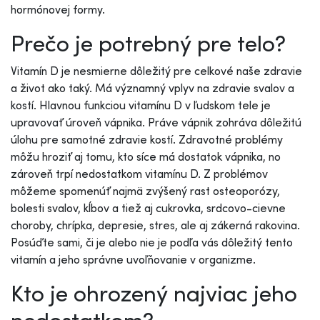
hormónovej formy.
Prečo je potrebný pre telo?
Vitamín D je nesmierne dôležitý pre celkové naše zdravie
a život ako taký. Má významný vplyv na zdravie svalov a
kostí. Hlavnou funkciou vitamínu D v ľudskom tele je
upravovať úroveň vápnika. Práve vápnik zohráva dôležitú
úlohu pre samotné zdravie kostí. Zdravotné problémy
môžu hroziť aj tomu, kto síce má dostatok vápnika, no
zároveň trpí nedostatkom vitamínu D. Z problémov
môžeme spomenúť najmä zvýšený rast osteoporózy,
bolesti svalov, kĺbov a tiež aj cukrovka, srdcovo-cievne
choroby, chrípka, depresie, stres, ale aj zákerná rakovina.
Posúďte sami, či je alebo nie je podľa vás dôležitý tento
vitamín a jeho správne uvoľňovanie v organizme.
Kto je ohrozený najviac jeho
nedostatkom?