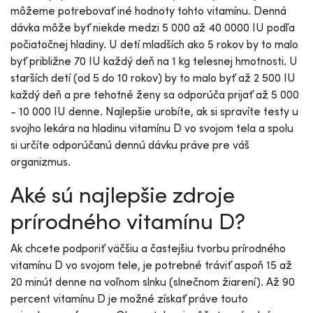
môžeme potrebovať iné hodnoty tohto vitamínu. Denná
dávka môže byť niekde medzi 5 000 až 40 0000 IU podľa
počiatočnej hladiny. U detí mladších ako 5 rokov by to malo
byť približne 70 IU každý deň na 1 kg telesnej hmotnosti. U
starších detí (od 5 do 10 rokov) by to malo byť až 2 500 IU
každý deň a pre tehotné ženy sa odporúča prijať až 5 000
- 10 000 IU denne. Najlepšie urobíte, ak si spravíte testy u
svojho lekára na hladinu vitamínu D vo svojom tela a spolu
si určíte odporúčanú dennú dávku práve pre váš
organizmus.
Aké sú najlepšie zdroje
prírodného vitamínu D?
Ak chcete podporiť väčšiu a častejšiu tvorbu prírodného
vitamínu D vo svojom tele, je potrebné tráviť aspoň 15 až
20 minút denne na voľnom slnku (slnečnom žiarení). Až 90
percent vitamínu D je možné získať práve touto