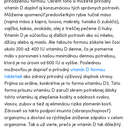
prirodzenou formou. Okrem toho si môžete prírodný
vitamín D doplniť aj konzumáciou tých správnych potravín.
Môžeme spomenúť predovšetkým rybie tučné mäso
(najmä mäso z kapra, lososa, makrely, tuniaka či zubáča),
vajíčka, kakao, avokádo, olej z treščej pečene či huby.
Vitamín D je súčasťou aj ďalších potravín ako sú mlieko,
džúsy alebo aj maslo. Ale takouto formou získate len čosi
okolo 200 až 400 IU vitamínu D denne, čo je pomerne
málo v porovnaní s našou minimálnou dennou potrebou,
ktorá je na úrovni od 600 IU a vyššie. Poslednou
možnosťou je dopriať si prírodný
vitamín D formou
tabletiek
ako zdravý prírodný výživový doplnok stravy.
Prijíma sa orálne, konkrétne je to forma vitamínu D3. Táto
forma prísunu vitamínu D zaručí okrem potrebnej dávky
tohto vitamínu aj zlepšenie kvality a odolnosti svalov,
vlasov, zubov a tiež aj elimináciu rizika zlomenín kostí.
Zároveň sa takto podporí imunita (obranyschopnosť)
organizmu a dostaví sa rýchlejšie zníženie zápalov v celom
organizme. Tak a už viete, prečo je vitamín D tak dôležitý