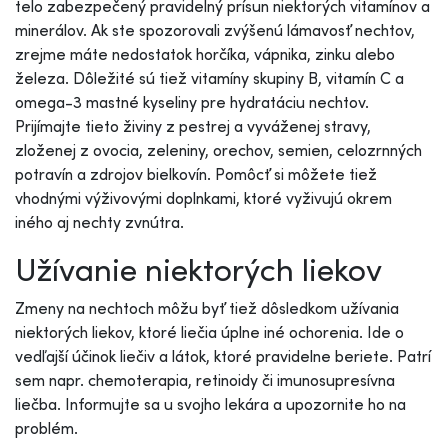
telo zabezpečený pravidelný prísun niektorých vitamínov a
minerálov. Ak ste spozorovali zvýšenú lámavosť nechtov,
zrejme máte nedostatok horčíka, vápnika, zinku alebo
železa. Dôležité sú tiež vitamíny skupiny B, vitamín C a
omega-3 mastné kyseliny pre hydratáciu nechtov.
Prijímajte tieto živiny z pestrej a vyváženej stravy,
zloženej z ovocia, zeleniny, orechov, semien, celozrnných
potravín a zdrojov bielkovín. Pomôcť si môžete tiež
vhodnými výživovými doplnkami, ktoré vyživujú okrem
iného aj nechty zvnútra.
Užívanie niektorých liekov
Zmeny na nechtoch môžu byť tiež dôsledkom užívania
niektorých liekov, ktoré liečia úplne iné ochorenia. Ide o
vedľajší účinok liečiv a látok, ktoré pravidelne beriete. Patrí
sem napr. chemoterapia, retinoidy či imunosupresívna
liečba. Informujte sa u svojho lekára a upozornite ho na
problém.