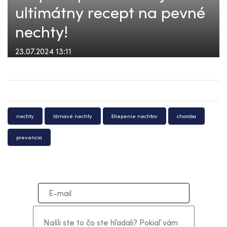
ultimátny recept na pevné
nechty!
23.07.2024 13:11
nechty
lámavé nechty
štiepenie nechtov
choroba
prevencia