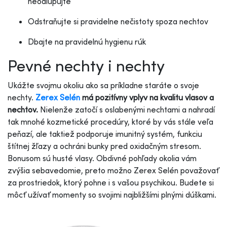
neodlupujte
Odstraňujte si pravidelne nečistoty spoza nechtov
Dbajte na pravidelnú hygienu rúk
Pevné nechty i nechty
Ukážte svojmu okoliu ako sa príkladne staráte o svoje
nechty.
Zerex Selén
má pozitívny vplyv na kvalitu vlasov a
nechtov.
Nielenže zatočí s oslabenými nechtami a nahradí
tak mnohé kozmetické procedúry, ktoré by vás stále veľa
peňazí, ale taktiež podporuje imunitný systém, funkciu
štítnej žľazy a ochráni bunky pred oxidačným stresom.
Bonusom sú husté vlasy. Obdivné pohľady okolia vám
zvýšia sebavedomie, preto možno Zerex Selén považovať
za prostriedok, ktorý pohne i s vašou psychikou. Budete si
môcť užívať momenty so svojimi najbližšími plnými dúškami.