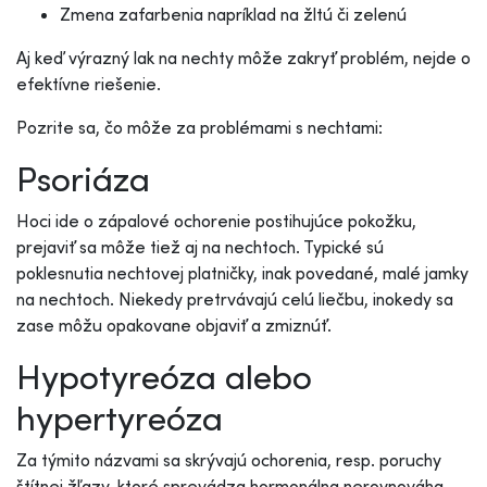
Zmena zafarbenia napríklad na žltú či zelenú
Aj keď výrazný lak na nechty môže zakryť problém, nejde o
efektívne riešenie.
Pozrite sa, čo môže za problémami s nechtami:
Psoriáza
Hoci ide o zápalové ochorenie postihujúce pokožku,
prejaviť sa môže tiež aj na nechtoch. Typické sú
poklesnutia nechtovej platničky, inak povedané, malé jamky
na nechtoch. Niekedy pretrvávajú celú liečbu, inokedy sa
zase môžu opakovane objaviť a zmiznúť.
Hypotyreóza alebo
hypertyreóza
Za týmito názvami sa skrývajú ochorenia, resp. poruchy
štítnej žľazy, ktoré sprevádza hormonálna nerovnováha.