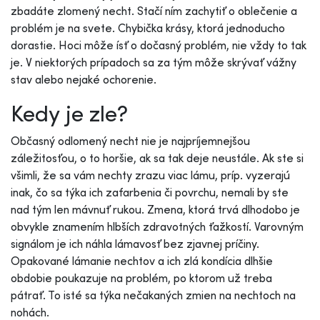
zbadáte zlomený necht. Stačí ním zachytiť o oblečenie a
problém je na svete. Chybička krásy, ktorá jednoducho
dorastie. Hoci môže ísť o dočasný problém, nie vždy to tak
je. V niektorých prípadoch sa za tým môže skrývať vážny
stav alebo nejaké ochorenie.
Kedy je zle?
Občasný odlomený necht nie je najpríjemnejšou
záležitosťou, o to horšie, ak sa tak deje neustále. Ak ste si
všimli, že sa vám nechty zrazu viac lámu, príp. vyzerajú
inak, čo sa týka ich zafarbenia či povrchu, nemali by ste
nad tým len mávnuť rukou. Zmena, ktorá trvá dlhodobo je
obvykle znamením hlbších zdravotných ťažkostí. Varovným
signálom je ich náhla lámavosť bez zjavnej príčiny.
Opakované lámanie nechtov a ich zlá kondícia dlhšie
obdobie poukazuje na problém, po ktorom už treba
pátrať. To isté sa týka nečakaných zmien na nechtoch na
nohách.