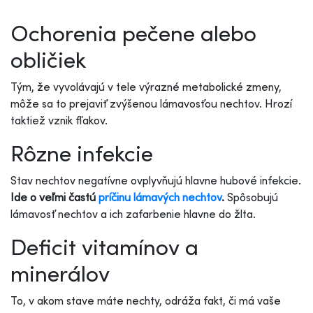
Ochorenia pečene alebo
obličiek
Tým, že vyvolávajú v tele výrazné metabolické zmeny,
môže sa to prejaviť zvýšenou lámavosťou nechtov. Hrozí
taktiež vznik fľakov.
Rôzne infekcie
Stav nechtov negatívne ovplyvňujú hlavne hubové infekcie.
Ide o veľmi častú
príčinu lámavých nechtov
.
Spôsobujú
lámavosť nechtov a ich zafarbenie hlavne do žlta.
Deficit vitamínov a
minerálov
To, v akom stave máte nechty, odráža fakt, či má vaše