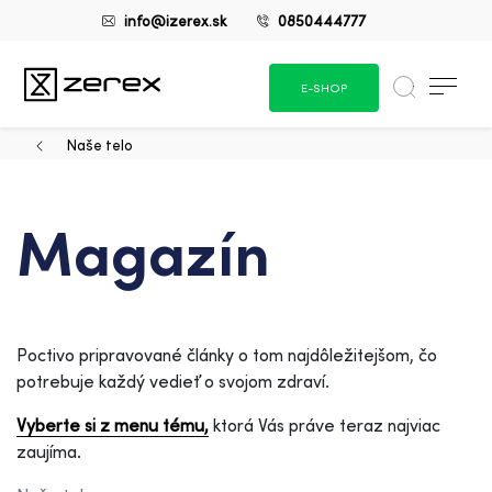
info@izerex.sk
0850444777
E-SHOP
Naše telo
Magazín
Poctivo pripravované články o tom najdôležitejšom, čo
potrebuje každý vedieť o svojom zdraví.
Vyberte si z menu tému,
ktorá Vás práve teraz najviac
zaujíma.