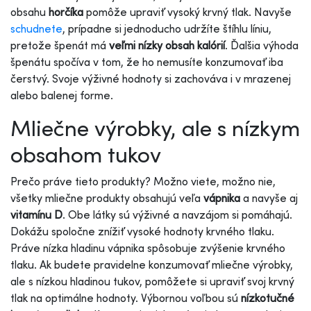
obsahu
horčíka
pomôže upraviť vysoký krvný tlak. Navyše
schudnete
, prípadne si jednoducho udržíte štíhlu líniu,
pretože špenát má
veľmi nízky obsah kalórií
. Ďalšia výhoda
špenátu spočíva v tom, že ho nemusíte konzumovať iba
čerstvý. Svoje výživné hodnoty si zachováva i v mrazenej
alebo balenej forme.
Mliečne výrobky, ale s nízkym
obsahom tukov
Prečo práve tieto produkty? Možno viete, možno nie,
všetky mliečne produkty obsahujú veľa
vápnika
a navyše aj
vitamínu D
. Obe látky sú výživné a navzájom si pomáhajú.
Dokážu spoločne znížiť vysoké hodnoty krvného tlaku.
Práve nízka hladinu vápnika spôsobuje zvýšenie krvného
tlaku. Ak budete pravidelne konzumovať mliečne výrobky,
ale s nízkou hladinou tukov, pomôžete si upraviť svoj krvný
tlak na optimálne hodnoty. Výbornou voľbou sú
nízkotučné