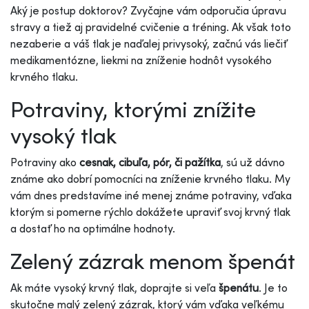
Aký je postup doktorov? Zvyčajne vám odporučia úpravu
stravy a tiež aj pravidelné cvičenie a tréning. Ak však toto
nezaberie a váš tlak je naďalej privysoký, začnú vás liečiť
medikamentózne, liekmi na zníženie hodnôt vysokého
krvného tlaku.
Potraviny, ktorými znížite
vysoký tlak
Potraviny ako
cesnak, cibuľa, pór, či pažítka
, sú už dávno
známe ako dobrí pomocníci na zníženie krvného tlaku. My
vám dnes predstavíme iné menej známe potraviny, vďaka
ktorým si pomerne rýchlo dokážete upraviť svoj krvný tlak
a dostať ho na optimálne hodnoty.
Zelený zázrak menom špenát
Ak máte vysoký krvný tlak, doprajte si veľa
špenátu
. Je to
skutočne malý zelený zázrak, ktorý vám vďaka veľkému