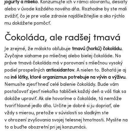
jogurty a mlieko
. Konzumujte ich v rámci olovrantu, desiaty
alebo v úvode každého nového dňa. Rozhodne by ste mali
zvážiť, čo je pre vaše zdravie najdôležitejšie a ako rýchlo
mu dokážete pomôcť.
Čokoláda, ale radšej tmavá
Je zrejmé, že málokto obľubuje
tmavú (horkú) čokoládu
.
Zvyčajne siahame po mliečnej alebo bielej čokoláde. No
práve tmavá čokoláda má v porovnaní s mliečnou vysoký
podiel prospešných
antioxidantov
. A nielen to. Bohatá je aj
na
iné látky, ktoré organizmus potrebuje na vývin a výživu
.
Nemusíte zjesť hneď celé balenie čokolády. Bude vám
postačovať zjesť niekoľko tabličiek každý deň a váš tlak sa
dokáže upraviť. Ak ale hovoríme o čokoláde, tá nemôže
tvoriť hlavné jedlo dňa. Určite je dobré si ju dopriať, ale
vždy s mierou, pretože v súvislosti so sladkým ste
v ohrození zvyšovania svojej telesnej hmotnosti. Myslite na
to a buďte obozretní pri jej konzumácii.