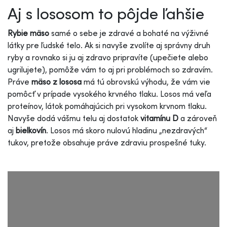
Aj s lososom to pôjde ľahšie
Rybie mäso
samé o sebe je zdravé a bohaté na výživné
látky pre ľudské telo. Ak si navyše zvolíte aj správny druh
ryby a rovnako si ju aj zdravo pripravíte (upečiete alebo
ugrilujete), pomôže vám to aj pri problémoch so zdravím.
Práve
mäso z lososa
má tú obrovskú výhodu, že vám vie
pomôcť v prípade vysokého krvného tlaku. Losos má veľa
proteínov, látok pomáhajúcich pri vysokom krvnom tlaku.
Navyše dodá vášmu telu aj dostatok
vitamínu D
a zároveň
aj
bielkovín
. Losos má skoro nulovú hladinu „nezdravých“
tukov, pretože obsahuje práve zdraviu prospešné tuky.