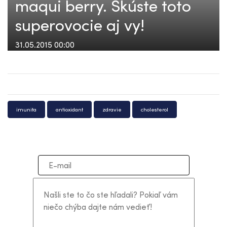
maqui berry. Skúste toto
superovocie aj vy!
31.05.2015 00:00
imunita
antioxidant
zdravie
cholesterol