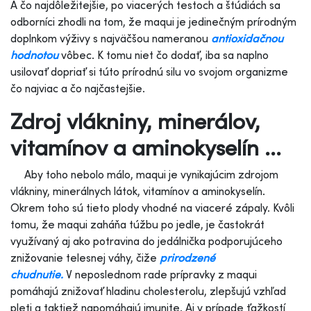
A čo najdôležitejšie, po viacerých testoch a štúdiách sa
odborníci zhodli na tom, že maqui je jedinečným prírodným
doplnkom výživy s najväčšou nameranou
antioxidačnou
hodnotou
vôbec. K tomu niet čo dodať, iba sa naplno
usilovať dopriať si túto prírodnú silu vo svojom organizme
čo najviac a čo najčastejšie.
Zdroj vlákniny, minerálov,
vitamínov a aminokyselín ...
Aby toho nebolo málo, maqui je vynikajúcim zdrojom
vlákniny, minerálnych látok, vitamínov a aminokyselín.
Okrem toho sú tieto plody vhodné na viaceré zápaly. Kvôli
tomu, že maqui zaháňa túžbu po jedle, je častokrát
využívaný aj ako potravina do jedálnička podporujúceho
znižovanie telesnej váhy, čiže
prirodzené
chudnutie.
V neposlednom rade prípravky z maqui
pomáhajú znižovať hladinu cholesterolu, zlepšujú vzhľad
pleti a taktiež napomáhajú imunite. Aj v prípade ťažkostí