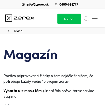
info@izerex.sk
0850444777
E-SHOP
Krása
Magazín
Poctivo pripravované články o tom najdôležitejšom, čo
potrebuje každý vedieť o svojom zdraví.
Vyberte si z menu tému,
ktorá Vás práve teraz najviac
zaujíma.