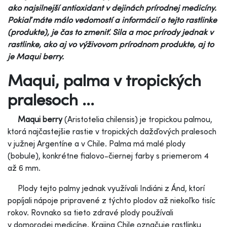
ako najsilnejší antioxidant v dejinách prírodnej medicíny.
Pokiaľ máte málo vedomostí a informácií o tejto rastlinke
(produkte), je čas to zmeniť. Sila a moc prírody jednak v
rastlinke, ako aj vo výživovom prírodnom produkte, aj to
je Maqui berry.
Maqui, palma v tropických
pralesoch ...
Maqui berry
(Aristotelia chilensis) je tropickou palmou,
ktorá najčastejšie rastie v tropických dažďových pralesoch
v južnej Argentíne a v Chile. Palma má malé plody
(bobule), konkrétne fialovo-čiernej farby s priemerom 4
až 6 mm.
Plody tejto palmy jednak využívali Indiáni z Ánd, ktorí
popíjali nápoje pripravené z týchto plodov až niekoľko tisíc
rokov. Rovnako sa tieto zdravé plody používali
v domorodej medicíne. Krajina Chile označuje rastlinku