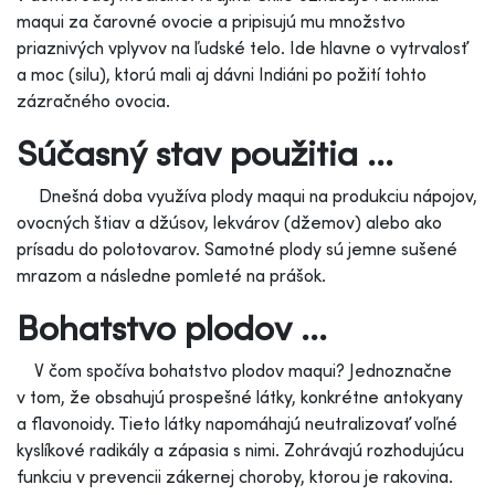
maqui za čarovné ovocie a pripisujú mu množstvo
priaznivých vplyvov na ľudské telo. Ide hlavne o vytrvalosť
a moc (silu), ktorú mali aj dávni Indiáni po požití tohto
zázračného ovocia.
Súčasný stav použitia ...
Dnešná doba využíva plody maqui na produkciu nápojov,
ovocných štiav a džúsov, lekvárov (džemov) alebo ako
prísadu do polotovarov. Samotné plody sú jemne sušené
mrazom a následne pomleté na prášok.
Bohatstvo plodov ...
V čom spočíva bohatstvo plodov maqui? Jednoznačne
v tom, že obsahujú prospešné látky, konkrétne antokyany
a flavonoidy. Tieto látky napomáhajú neutralizovať voľné
kyslíkové radikály a zápasia s nimi. Zohrávajú rozhodujúcu
funkciu v prevencii zákernej choroby, ktorou je rakovina.