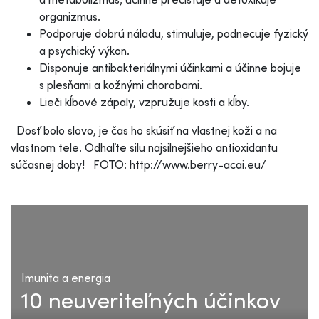
organizmus.
Podporuje dobrú náladu, stimuluje, podnecuje fyzický
a psychický výkon.
Disponuje antibakteriálnymi účinkami a účinne bojuje
s plesňami a kožnými chorobami.
Lieči kĺbové zápaly, vzpružuje kosti a kĺby.
Dosť bolo slovo, je čas ho skúsiť na vlastnej koži a na
vlastnom tele. Odhaľte silu najsilnejšieho antioxidantu
súčasnej doby! FOTO: http://www.berry-acai.eu/
Imunita a energia
10 neuveriteľných účinkov