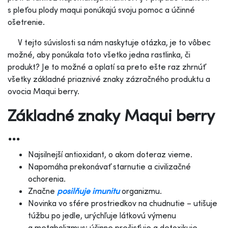
s pleťou plody maqui ponúkajú svoju pomoc a účinné
ošetrenie.
V tejto súvislosti sa nám naskytuje otázka, je to vôbec
možné, aby ponúkala toto všetko jedna rastlinka, či
produkt? Je to možné a oplatí sa preto ešte raz zhrnúť
všetky základné priaznivé znaky zázračného produktu a
ovocia Maqui berry.
Základné znaky Maqui berry
...
Najsilnejší antioxidant, o akom doteraz vieme.
Napomáha prekonávať starnutie a civilizačné
ochorenia.
Značne
posilňuje imunitu
organizmu.
Novinka vo sfére prostriedkov na chudnutie – utišuje
túžbu po jedle, urýchľuje látkovú výmenu
a metabolizmus; účinne prečisťuje a detoxikuje