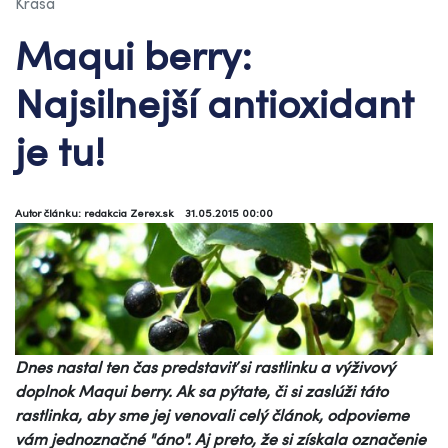
Krása
Maqui berry:
Najsilnejší antioxidant
je tu!
Autor článku: redakcia Zerex.sk
31.05.2015 00:00
Dnes nastal ten čas predstaviť si rastlinku a výživový
doplnok Maqui berry. Ak sa pýtate, či si zaslúži táto
rastlinka, aby sme jej venovali celý článok, odpovieme
vám jednoznačné "áno". Aj preto, že si získala označenie