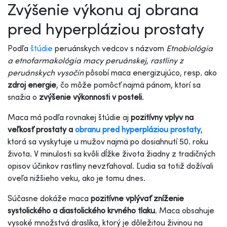
Zvýšenie výkonu aj obrana
pred hyperpláziou prostaty
Podľa
štúdie
peruánskych vedcov s názvom
Etnobiológia
a etnofarmakológia macy peruánskej, rastliny z
peruánskych vysočín
pôsobí maca energizujúco, resp. ako
zdroj energie
, čo môže pomôcť najmä pánom, ktorí sa
snažia o
zvýšenie výkonnosti v posteli
.
Maca má podľa rovnakej štúdie aj
pozitívny vplyv na
veľkosť prostaty a
obranu pred hyperpláziou prostaty
,
ktorá sa vyskytuje u mužov najmä po dosiahnutí 50. roku
života. V minulosti sa kvôli dĺžke života žiadny z tradičných
opisov účinkov rastliny nevzťahoval. Ľudia sa totiž dožívali
oveľa nižšieho veku, ako je tomu dnes.
Súčasne dokáže maca
pozitívne vplývať zníženie
systolického a diastolického krvného tlaku
. Maca obsahuje
vysoké množstvá draslíka, ktorý je dôležitou živinou na