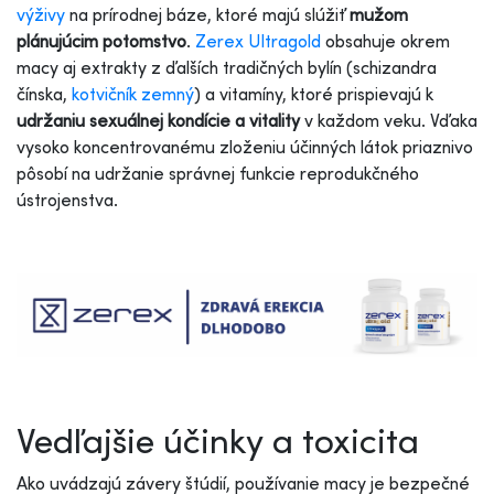
výživy
na prírodnej báze, ktoré majú slúžiť
mužom
plánujúcim potomstvo
.
Zerex Ultragold
obsahuje okrem
macy aj extrakty z ďalších tradičných bylín (schizandra
čínska,
kotvičník zemný
) a vitamíny, ktoré prispievajú k
udržaniu sexuálnej kondície a vitality
v každom veku. Vďaka
vysoko koncentrovanému zloženiu účinných látok priaznivo
pôsobí na udržanie správnej funkcie reprodukčného
ústrojenstva.
Vedľajšie účinky a toxicita
Ako uvádzajú závery štúdií, používanie macy je bezpečné