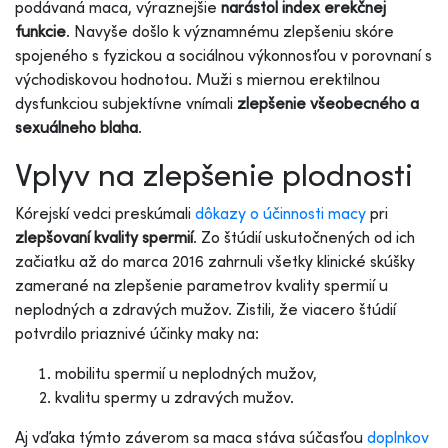
podávaná maca, výraznejšie
narástol index erekčnej
funkcie
. Navyše došlo k významnému zlepšeniu skóre
spojeného s fyzickou a sociálnou výkonnosťou v porovnaní s
východiskovou hodnotou. Muži s miernou erektilnou
dysfunkciou subjektívne vnímali
zlepšenie všeobecného a
sexuálneho blaha
.
Vplyv na zlepšenie plodnosti
Kórejskí vedci preskúmali
dôkazy o účinnosti macy
pri
zlepšovaní kvality spermií
. Zo štúdií uskutočnených od ich
začiatku až do marca 2016 zahrnuli všetky klinické skúšky
zamerané na zlepšenie parametrov kvality spermií u
neplodných a zdravých mužov. Zistili, že viacero štúdií
potvrdilo priaznivé účinky maky na:
mobilitu spermií u neplodných mužov,
kvalitu spermy u zdravých mužov.
Aj vďaka týmto záverom sa maca stáva súčasťou
doplnkov