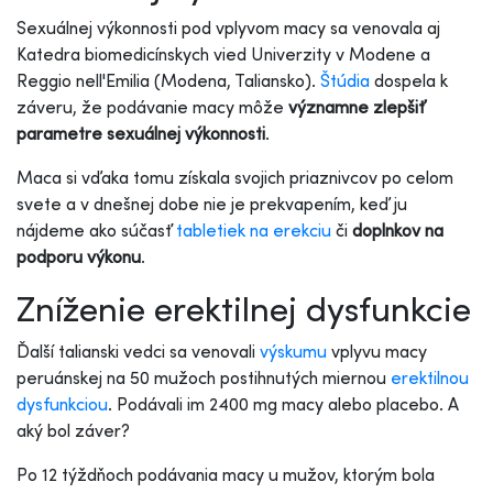
Sexuálnej výkonnosti pod vplyvom macy sa venovala aj
Katedra biomedicínskych vied Univerzity v Modene a
Reggio nell'Emilia (Modena, Taliansko).
Štúdia
dospela k
záveru, že podávanie macy môže
významne zlepšiť
parametre sexuálnej výkonnosti
.
Maca si vďaka tomu získala svojich priaznivcov po celom
svete a v dnešnej dobe nie je prekvapením, keď ju
nájdeme ako súčasť
tabletiek na erekciu
či
doplnkov na
podporu výkonu
.
Zníženie erektilnej dysfunkcie
Ďalší talianski vedci sa venovali
výskumu
vplyvu macy
peruánskej na 50 mužoch postihnutých miernou
erektilnou
dysfunkciou
. Podávali im 2400 mg macy alebo placebo. A
aký bol záver?
Po 12 týždňoch podávania macy u mužov, ktorým bola