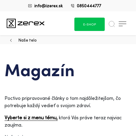
info@izerex.sk
0850444777
E-SHOP
Naše telo
Magazín
Poctivo pripravované články o tom najdôležitejšom, čo
potrebuje každý vedieť o svojom zdraví.
Vyberte si z menu tému,
ktorá Vás práve teraz najviac
zaujíma.