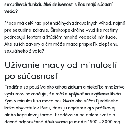
sexuálnych funkcií. Aké skúsenosti s ňou majú súčasní
vedci?
Maca má celý rad potenciálnych zdravotných výhod, najmä
pre sexuálne zdravie. Širokospektrálne využitie rastliny
podrobujú testom a štúdiám mnohé vedecké inštitúcie.
Aké sú ich závery a čím môže maca prispieť k zlepšeniu
sexuálneho života?
Užívanie macy od minulosti
po súčasnosť
Tradične sa používa ako
afrodiziakum
a niekoľko množstvo
výskumov naznačuje, že môže
vplývať na zvýšenie libida
.
Kým v minulosti sa maca používala ako súčasť jedálneho
lístka obyvateľov Peru, dnes ju nájdeme aj v práškovej
alebo kapsulovej forme. Predáva sa po celom svete a
denné odporúčané dávkovanie je medzi 1500 - 3000 mg.