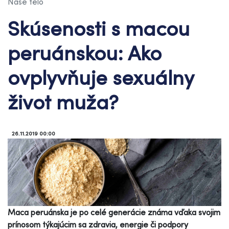
Naše telo
Skúsenosti s macou
peruánskou: Ako
ovplyvňuje sexuálny
život muža?
26.11.2019 00:00
Maca peruánska je po celé generácie známa vďaka svojim
prínosom týkajúcim sa zdravia, energie či podpory