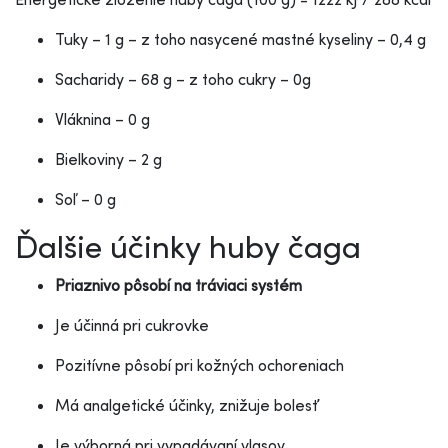
Tuky – 1 g – z toho nasycené mastné kyseliny – 0,4 g
Sacharidy – 68 g – z toho cukry – 0g
Vláknina – 0 g
Bielkoviny – 2 g
Soľ – 0 g
Ďalšie účinky huby čaga
Priaznivo pôsobí na tráviaci systém
Je účinná pri cukrovke
Pozitívne pôsobí pri kožných ochoreniach
Má analgetické účinky, znižuje bolesť
Je výborná pri vypadávaní vlasov