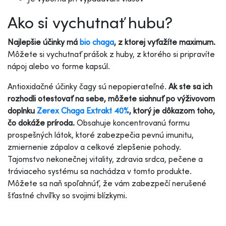
Ako si vychutnať hubu?
Najlepšie účinky má
bio chaga
, z ktorej vyťažíte maximum.
Môžete si vychutnať prášok z huby, z ktorého si pripravíte
nápoj alebo vo forme kapsúl.
Antioxidačné účinky čagy sú nepopierateľné.
Ak ste sa ich
rozhodli otestovať na sebe, môžete siahnuť po výživovom
doplnku
Zerex Chaga Extrakt 40%
, ktorý je dôkazom toho,
čo dokáže príroda.
Obsahuje koncentrovanú formu
prospešných látok, ktoré zabezpečia pevnú imunitu,
zmiernenie zápalov a celkové zlepšenie pohody.
Tajomstvo nekonečnej vitality, zdravia srdca, pečene a
tráviaceho systému sa nachádza v tomto produkte.
Môžete sa naň spoľahnúť, že vám zabezpečí nerušené
šťastné chvíľky so svojimi blízkymi.