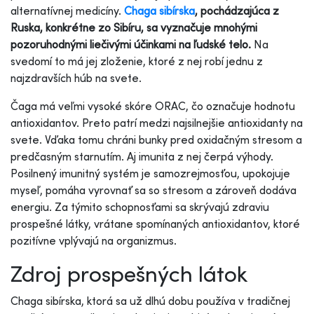
alternatívnej medicíny.
Chaga sibírska
, pochádzajúca z
Ruska, konkrétne zo Sibíru, sa vyznačuje mnohými
pozoruhodnými liečivými účinkami na ľudské telo.
Na
svedomí to má jej zloženie, ktoré z nej robí jednu z
najzdravších húb na svete.
Čaga má veľmi vysoké skóre ORAC, čo označuje hodnotu
antioxidantov. Preto patrí medzi najsilnejšie antioxidanty na
svete. Vďaka tomu chráni bunky pred oxidačným stresom a
predčasným starnutím. Aj imunita z nej čerpá výhody.
Posilnený imunitný systém je samozrejmosťou, upokojuje
myseľ, pomáha vyrovnať sa so stresom a zároveň dodáva
energiu. Za týmito schopnosťami sa skrývajú zdraviu
prospešné látky, vrátane spomínaných antioxidantov, ktoré
pozitívne vplývajú na organizmus.
Zdroj prospešných látok
Chaga sibírska, ktorá sa už dlhú dobu používa v tradičnej