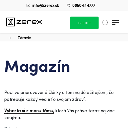
info@izerex.sk
0850444777
E-SHOP
Zdravie
Magazín
Poctivo pripravované články o tom najdôležitejšom, čo
potrebuje každý vedieť o svojom zdraví.
Vyberte si z menu tému,
ktorá Vás práve teraz najviac
zaujíma.