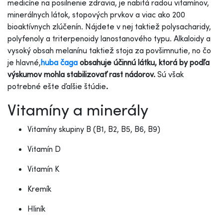
medicíne na posilnenie zdravia, je nabitá radou vitamínov,
minerálnych látok, stopových prvkov a viac ako 200
bioaktívnych zlúčenín. Nájdete v nej taktiež polysacharidy,
polyfenoly a triterpenoidy lanostanového typu. Alkaloidy a
vysoký obsah melanínu taktiež stoja za povšimnutie, no čo
je hlavné,
huba čaga
obsahuje účinnú látku, ktorá by podľa
výskumov mohla stabilizovať rast nádorov.
Sú však
potrebné ešte ďalšie štúdie
.
Vitamíny a minerály
Vitamíny skupiny B (B1, B2, B5, B6, B9)
Vitamín D
Vitamín K
Kremík
Hliník