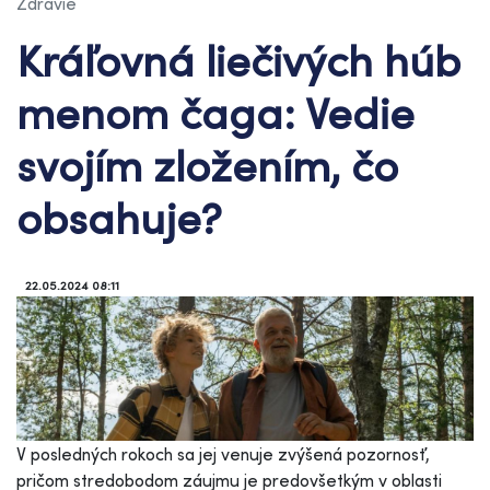
Zdravie
Kráľovná liečivých húb
menom čaga: Vedie
svojím zložením, čo
obsahuje?
22.05.2024 08:11
V posledných rokoch sa jej venuje zvýšená pozornosť,
pričom stredobodom záujmu je predovšetkým v oblasti