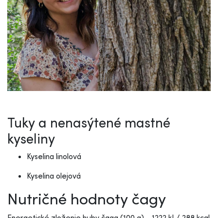
Tuky a nenasýtené mastné
kyseliny
Kyselina linolová
Kyselina olejová
Nutričné hodnoty čagy
Energetické zloženie huby čaga (100 g) - 1222 kJ / 288 kcal