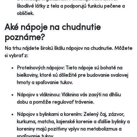
škodlivé látky z tela a podporujú funkciu pečene a
obličiek.
Aké nápoje na chudnutie
poznáme?
Na trhu nájdete širokú škálu nápojov na chudnutie. Môžete
si vybrať z:
Proteínových nápojov: Tieto nápoje sú bohaté na
bielkoviny, ktoré sú dôležité pre budovanie svalovej
hmoty a spaľovanie tukov.
Nápojov s vlákninou: Vláknina vás zasýti na dlhšiu
dobu a pomôže regulovať trávenie.
Nápojov s bylinkami a korením: Zelený čaj, zázvor,
kurkuma, matcha, kajenské korenie a ďalšie bylinky a
koreniny majú pozitívny vplyv na metabolizmus a
spaľovanie tukov.