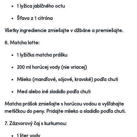
1 lyžica jablčného octu
Šťava z 1 citróna
Všetky ingrediencie zmiešajte v džbáne a premiešajte.
6. Matcha latte:
1 lyžička matcha prášku
200 ml horúcej vody (nie vriacej)
Mlieko (mandľové, sójové, kravské) podľa chuti
Med alebo iné sladidlo podľa chuti
Matcha prášok zmiešajte s horúcou vodou a vyšľahajte
metličkou do peny. Pridajte mlieko a sladidlo podľa chuti.
7. Zázvorový čaj s kurkumou:
1 liter vody