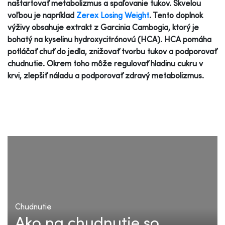
naštartovať metabolizmus a spaľovanie tukov. Skvelou
voľbou je napríklad
Zerex Losing Weight
. Tento doplnok
výživy obsahuje extrakt z Garcinia Cambogia, ktorý je
bohatý na kyselinu hydroxycitrónovú (HCA). HCA pomáha
potláčať chuť do jedla, znižovať tvorbu tukov a podporovať
chudnutie. Okrem toho môže regulovať hladinu cukru v
krvi, zlepšiť náladu a podporovať zdravý metabolizmus.
Chudnutie
Ako na chudnutie so