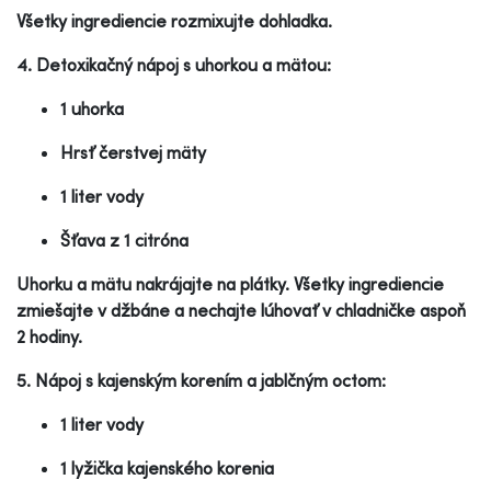
Všetky ingrediencie rozmixujte dohladka.
4. Detoxikačný nápoj s uhorkou a mätou:
1 uhorka
Hrsť čerstvej mäty
1 liter vody
Šťava z 1 citróna
Uhorku a mätu nakrájajte na plátky. Všetky ingrediencie
zmiešajte v džbáne a nechajte lúhovať v chladničke aspoň
2 hodiny.
5. Nápoj s kajenským korením a jablčným octom:
1 liter vody
1 lyžička kajenského korenia