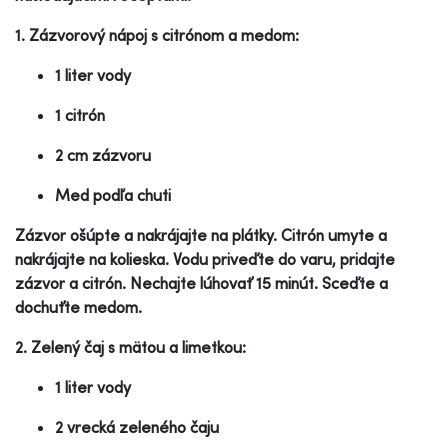
1. Zázvorový nápoj s citrónom a medom:
1 liter vody
1 citrón
2 cm zázvoru
Med podľa chuti
Zázvor ošúpte a nakrájajte na plátky. Citrón umyte a
nakrájajte na kolieska. Vodu priveďte do varu, pridajte
zázvor a citrón. Nechajte lúhovať 15 minút. Sceďte a
dochuťte medom.
2. Zelený čaj s mätou a limetkou:
1 liter vody
2 vrecká zeleného čaju