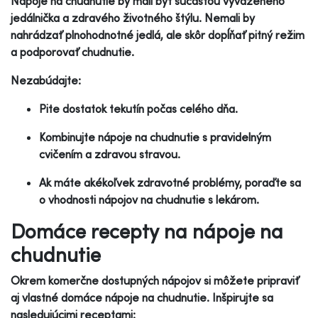
Nápoje na chudnutie by mali byť súčasťou vyváženého
jedálnička a zdravého životného štýlu. Nemali by
nahrádzať plnohodnotné jedlá, ale skôr dopĺňať pitný režim
a podporovať chudnutie.
Nezabúdajte:
Pite dostatok tekutín počas celého dňa.
Kombinujte nápoje na chudnutie s pravidelným
cvičením a zdravou stravou.
Ak máte akékoľvek zdravotné problémy, poraďte sa
o vhodnosti nápojov na chudnutie s lekárom.
Domáce recepty na nápoje na
chudnutie
Okrem komerčne dostupných nápojov si môžete pripraviť
aj vlastné domáce nápoje na chudnutie. Inšpirujte sa
nasledujúcimi receptami: