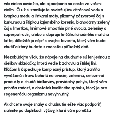
vás nielen osviežia, ale aj podporia na ceste za vašimi
cieľmi. Či už si zamilujete osviežujúcu citrónovú vodu s
kvapkou medu a lístkami mäty, pikantný zázvorový čaj s
kurkumou a štipkou kajenského korenia, blahodárny zelený
čaj s limetkou, krémové smoothie plné ovocia, zeleniny a
superpotravín, alebo si doprajete šálku lahodného matcha
latte, dôležité je nájsť si svojho favorita, ktorý vám bude
chutiť a ktorý budete s radosťou piť každý deň.
Nezabúdajte však, že nápoje na chudnutie sú len jednou z
dielikov skladačky, ktorá vedie k zdraviu a štíhlej línii.
Kľúčom k úspechu je komplexný prístup, ktorý zahŕňa
vyváženú stravu bohatú na ovocie, zeleninu, celozrnné
produkty a chudé bielkoviny, pravidelný pohyb, ktorý vám
prináša radosť, a dostatok kvalitného spánku, ktorý je pre
regeneráciu organizmu nevyhnutný.
Ak chcete svoje snahy o chudnutie ešte viac podporiť,
siahnite po doplnkoch výživy, ktoré vám pomôžu