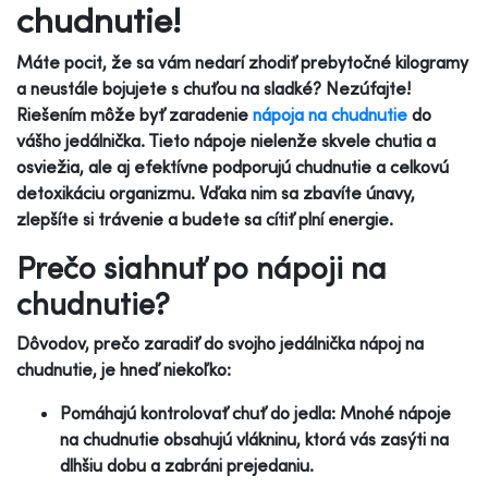
chudnutie!
Máte pocit, že sa vám nedarí zhodiť prebytočné kilogramy
a neustále bojujete s chuťou na sladké? Nezúfajte!
Riešením môže byť zaradenie
nápoja na chudnutie
do
vášho jedálnička. Tieto nápoje nielenže skvele chutia a
osviežia, ale aj efektívne podporujú chudnutie a celkovú
detoxikáciu organizmu. Vďaka nim sa zbavíte únavy,
zlepšíte si trávenie a budete sa cítiť plní energie.
Prečo siahnuť po nápoji na
chudnutie?
Dôvodov, prečo zaradiť do svojho jedálnička nápoj na
chudnutie, je hneď niekoľko:
Pomáhajú kontrolovať chuť do jedla: Mnohé nápoje
na chudnutie obsahujú vlákninu, ktorá vás zasýti na
dlhšiu dobu a zabráni prejedaniu.