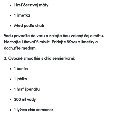
Hrsť čerstvej mäty
1 limetka
Med podľa chuti
Vodu priveďte do varu a zalejte ňou zelený čaj a mätu.
Nechajte lúhovať 5 minút. Pridajte šťavu z limetky a
dochuťte medom.
3. Ovocné smoothie s chia semienkami:
1 banán
1 jablko
1 hrsť špenátu
200 ml vody
1 lyžica chia semienok