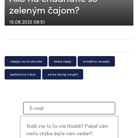
zeleným čajom?
15.08.2025 08:51
nápoje na chudnutie
detox nápoj
smoothie recepty
spaľovanie tukov
zerex losing weight