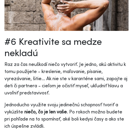
#6 Kreativite sa medze
nekladú
Raz za čas neuškodí niečo vytvoriť. Je jedno, akú aktivitu k
tomu použijete - kreslenie, maľovanie, písanie,
vyrezávanie, šitie… Ak nie ste v karanténe sami, zapojte aj
deti či partnera - cieľom je očistiť myseľ, ukľudniť hlavu a
uvoľniť predstavivosť.
Jednoducho využite svoju jedinečnú schopnosť tvoriť a
vykúzlite
niečo, čo je len vaše
. Po rokoch možno budete
pri pohľade na to spomínať, aké boli kedysi časy a ako ste
ich úspešne zvládli.