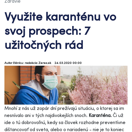
Zdravie
Využite karanténu vo
svoj prospech: 7
užitočných rád
Autor článku: redakcia Zerex.sk
24.03.2020 00:00
Mnohí z nás už zopár dní prežívajú situáciu, o ktorej sa im
nesnívalo ani v tých najdivokejších snoch.
Karanténa.
Či už
ide o tú dobrovoľnú, kedy sa človek rozhodne preventívne
dištancovať od sveta, alebo o nariadenú - nie je to koniec