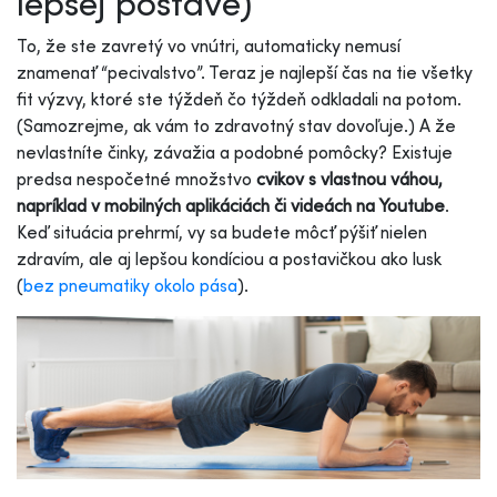
lepšej postave)
To, že ste zavretý vo vnútri, automaticky nemusí
znamenať “pecivalstvo”. Teraz je najlepší čas na tie všetky
fit výzvy, ktoré ste týždeň čo týždeň odkladali na potom.
(Samozrejme, ak vám to zdravotný stav dovoľuje.) A že
nevlastníte činky, závažia a podobné pomôcky? Existuje
predsa nespočetné množstvo
cvikov s vlastnou váhou,
napríklad v mobilných aplikáciách či videách na Youtube
.
Keď situácia prehrmí, vy sa budete môcť pýšiť nielen
zdravím, ale aj lepšou kondíciou a postavičkou ako lusk
(
bez pneumatiky okolo pása
).