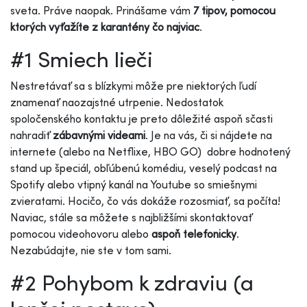
sveta. Práve naopak. Prinášame vám
7 tipov, pomocou
ktorých vyťažíte z karantény čo najviac
.
#1 Smiech lieči
Nestretávať sa s blízkymi môže pre niektorých ľudí
znamenať naozajstné utrpenie. Nedostatok
spoločenského kontaktu je preto dôležité aspoň sčasti
nahradiť
zábavnými videami
. Je na vás, či si nájdete na
internete (alebo na Netflixe, HBO GO) dobre hodnotený
stand up špeciál, obľúbenú komédiu, veselý podcast na
Spotify alebo vtipný kanál na Youtube so smiešnymi
zvieratami. Hocičo, čo vás dokáže rozosmiať, sa počíta!
Naviac, stále sa môžete s najbližšími skontaktovať
pomocou videohovoru alebo
aspoň telefonicky
.
Nezabúdajte, nie ste v tom sami.
#2 Pohybom k zdraviu (a