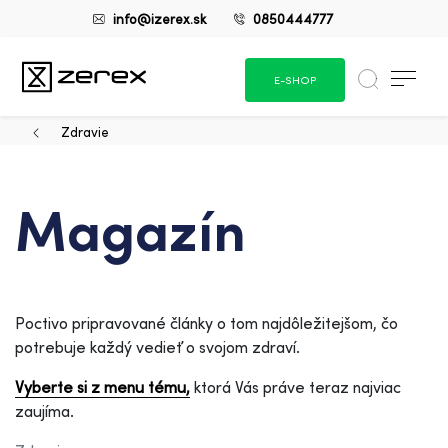
info@izerex.sk
0850444777
E-SHOP
Zdravie
Magazín
Poctivo pripravované články o tom najdôležitejšom, čo
potrebuje každý vedieť o svojom zdraví.
Vyberte si z menu tému,
ktorá Vás práve teraz najviac
zaujíma.