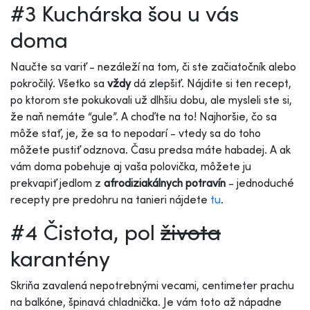
#3 Kuchárska šou u vás
doma
Naučte sa variť - nezáleží na tom, či ste začiatočník alebo
pokročilý. Všetko sa
vždy
dá zlepšiť. Nájdite si ten recept,
po ktorom ste pokukovali už dlhšiu dobu, ale mysleli ste si,
že naň nemáte “gule”. A choďte na to! Najhoršie, čo sa
môže stať, je, že sa to nepodarí - vtedy sa do toho
môžete pustiť odznova. Času predsa máte habadej. A ak
vám doma pobehuje aj vaša polovička, môžete ju
prekvapiť jedlom z
afrodiziakálnych potravín
- jednoduché
recepty pre predohru na tanieri nájdete
tu
.
#4 Čistota, pol
života
karantény
Skriňa zavalená nepotrebnými vecami, centimeter prachu
na balkóne, špinavá chladnička. Je vám toto až nápadne