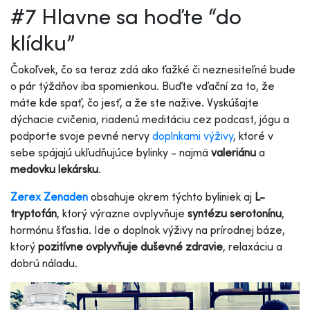
#7 Hlavne sa hoďte “do
klídku”
Čokoľvek, čo sa teraz zdá ako ťažké či neznesiteľné bude
o pár týždňov iba spomienkou. Buďte vďační za to, že
máte kde spať, čo jesť, a že ste nažive. Vyskúšajte
dýchacie cvičenia, riadenú meditáciu cez podcast, jógu a
podporte svoje pevné nervy
doplnkami výživy
, ktoré v
sebe spájajú ukľudňujúce bylinky - najmä
valeriánu
a
medovku lekársku
.
Zerex Zenaden
obsahuje okrem týchto byliniek aj
L-
tryptofán
, ktorý výrazne ovplyvňuje
syntézu serotonínu
,
hormónu šťastia. Ide o doplnok výživy na prírodnej báze,
ktorý
pozitívne ovplyvňuje duševné zdravie
, relaxáciu a
dobrú náladu.