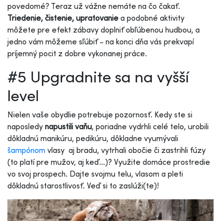
povedomé? Teraz už vážne nemáte na čo čakať.
Triedenie, čistenie, upratovanie
a podobné aktivity
môžete pre efekt zábavy doplniť obľúbenou hudbou, a
jedno vám môžeme sľúbiť - na konci dňa vás prekvapí
príjemný pocit z dobre vykonanej práce.
#5 Upgradnite sa na vyšší
level
Nielen vaše obydlie potrebuje pozornosť. Kedy ste si
naposledy
napustili vaňu
, poriadne vydrhli celé telo, urobili
dôkladnú manikúru, pedikúru, dôkladne vyumývali
šampónom
vlasy aj bradu, vytrhali obočie či zastrihli fúzy
(to platí pre mužov, aj keď…)? Využite domáce prostredie
vo svoj prospech. Dajte svojmu telu, vlasom a pleti
dôkladnú starostlivosť. Veď si to zaslúži(te)!