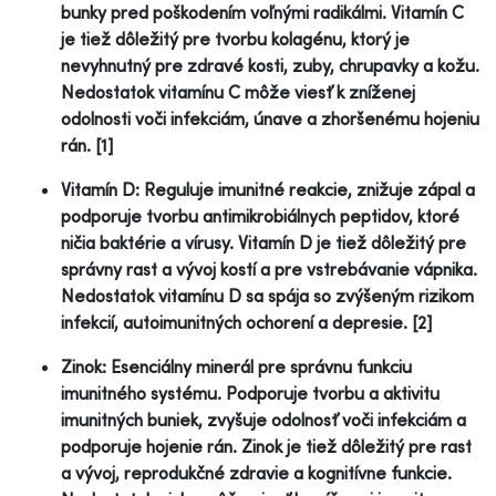
bunky pred poškodením voľnými radikálmi. Vitamín C
je tiež dôležitý pre tvorbu kolagénu, ktorý je
nevyhnutný pre zdravé kosti, zuby, chrupavky a kožu.
Nedostatok vitamínu C môže viesť k zníženej
odolnosti voči infekciám, únave a zhoršenému hojeniu
rán. [1]
Vitamín D: Reguluje imunitné reakcie, znižuje zápal a
podporuje tvorbu antimikrobiálnych peptidov, ktoré
ničia baktérie a vírusy. Vitamín D je tiež dôležitý pre
správny rast a vývoj kostí a pre vstrebávanie vápnika.
Nedostatok vitamínu D sa spája so zvýšeným rizikom
infekcií, autoimunitných ochorení a depresie. [2]
Zinok: Esenciálny minerál pre správnu funkciu
imunitného systému. Podporuje tvorbu a aktivitu
imunitných buniek, zvyšuje odolnosť voči infekciám a
podporuje hojenie rán. Zinok je tiež dôležitý pre rast
a vývoj, reprodukčné zdravie a kognitívne funkcie.