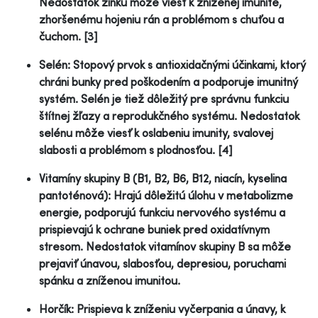
Nedostatok zinku môže viesť k zníženej imunite,
zhoršenému hojeniu rán a problémom s chuťou a
čuchom. [3]
Selén: Stopový prvok s antioxidačnými účinkami, ktorý
chráni bunky pred poškodením a podporuje imunitný
systém. Selén je tiež dôležitý pre správnu funkciu
štítnej žľazy a reprodukčného systému. Nedostatok
selénu môže viesť k oslabeniu imunity, svalovej
slabosti a problémom s plodnosťou. [4]
Vitamíny skupiny B (B1, B2, B6, B12, niacín, kyselina
pantoténová): Hrajú dôležitú úlohu v metabolizme
energie, podporujú funkciu nervového systému a
prispievajú k ochrane buniek pred oxidatívnym
stresom. Nedostatok vitamínov skupiny B sa môže
prejaviť únavou, slabosťou, depresiou, poruchami
spánku a zníženou imunitou.
Horčík: Prispieva k zníženiu vyčerpania a únavy, k