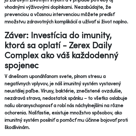
vhodnými výživovými doplnkami. Nezabúdajte, že
prevenciou a včasnou intervenciou môžete predísť
množstvu zdravotných komplikácií a užívať si život naplno.
Záver: Investícia do imunity,
ktorá sa oplatí - Zerex Daily
Complex ako váš každodenný
spojenec
V dnešnom uponáhľanom svete, plnom stresu a
negatívnych vplyvov, je náš imunitný systém vystavený
neustálej paľbe. Vírusy, baktérie, znečistené ovzdušie,
nezdravá strava, nedostatok spánku – to všetko oslabuje
našu obranyschopnosť a robí nás náchylnejšími na rôzne
ochorenia. Našťastie, existuje množstvo spôsobov, ako
imunitný systém posilniť a pomôcť mu účinne bojovať proti
škodlivinám.