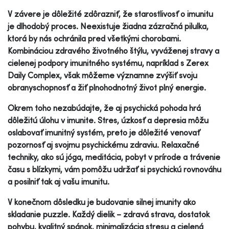
V závere je dôležité zdôrazniť, že starostlivosť o imunitu
je dlhodobý proces. Neexistuje žiadna zázračná pilulka,
ktorá by nás ochránila pred všetkými chorobami.
Kombináciou zdravého životného štýlu, vyváženej stravy a
cielenej podpory imunitného systému, napríklad s Zerex
Daily Complex, však môžeme významne zvýšiť svoju
obranyschopnosť a žiť plnohodnotný život plný energie.
Okrem toho nezabúdajte, že aj psychická pohoda hrá
dôležitú úlohu v imunite. Stres, úzkosť a depresia môžu
oslabovať imunitný systém, preto je dôležité venovať
pozornosť aj svojmu psychickému zdraviu. Relaxačné
techniky, ako sú jóga, meditácia, pobyt v prírode a trávenie
času s blízkymi, vám pomôžu udržať si psychickú rovnováhu
a posilniť tak aj vašu imunitu.
V konečnom dôsledku je budovanie silnej imunity ako
skladanie puzzle. Každý dielik – zdravá strava, dostatok
pohybu, kvalitný spánok, minimalizácia stresu a cielená