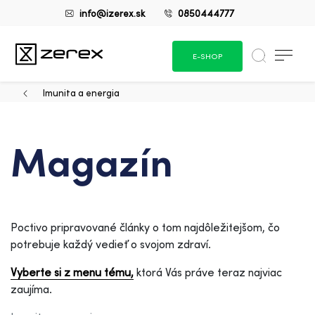
info@izerex.sk
0850444777
E-SHOP
Imunita a energia
Magazín
Poctivo pripravované články o tom najdôležitejšom, čo
potrebuje každý vedieť o svojom zdraví.
Vyberte si z menu tému,
ktorá Vás práve teraz najviac
zaujíma.