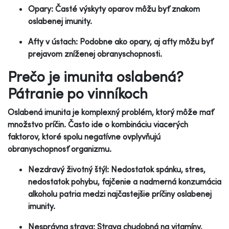
Opary: Časté výskyty oparov môžu byť znakom
oslabenej imunity.
Afty v ústach: Podobne ako opary, aj afty môžu byť
prejavom zníženej obranyschopnosti.
Prečo je imunita oslabená?
Pátranie po vinníkoch
Oslabená imunita je komplexný problém, ktorý môže mať
množstvo príčin. Často ide o kombináciu viacerých
faktorov, ktoré spolu negatívne ovplyvňujú
obranyschopnosť organizmu.
Nezdravý životný štýl: Nedostatok spánku, stres,
nedostatok pohybu, fajčenie a nadmerná konzumácia
alkoholu patria medzi najčastejšie príčiny oslabenej
imunity.
Nesprávna strava: Strava chudobná na vitamíny,