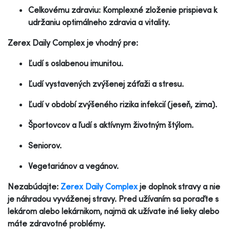
Celkovému zdraviu: Komplexné zloženie prispieva k
udržaniu optimálneho zdravia a vitality.
Zerex Daily Complex je vhodný pre:
Ľudí s oslabenou imunitou.
Ľudí vystavených zvýšenej záťaži a stresu.
Ľudí v období zvýšeného rizika infekcií (jeseň, zima).
Športovcov a ľudí s aktívnym životným štýlom.
Seniorov.
Vegetariánov a vegánov.
Nezabúdajte:
Zerex Daily Complex
je doplnok stravy a nie
je náhradou vyváženej stravy. Pred užívaním sa poraďte s
lekárom alebo lekárnikom, najmä ak užívate iné lieky alebo
máte zdravotné problémy.