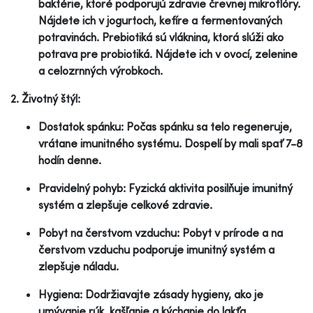
baktérie, ktoré podporujú zdravie črevnej mikroflóry.
Nájdete ich v jogurtoch, kefíre a fermentovaných
potravinách. Prebiotiká sú vláknina, ktorá slúži ako
potrava pre probiotiká. Nájdete ich v ovocí, zelenine
a celozrnných výrobkoch.
2. Životný štýl:
Dostatok spánku: Počas spánku sa telo regeneruje,
vrátane imunitného systému. Dospelí by mali spať 7-8
hodín denne.
Pravidelný pohyb: Fyzická aktivita posilňuje imunitný
systém a zlepšuje celkové zdravie.
Pobyt na čerstvom vzduchu: Pobyt v prírode a na
čerstvom vzduchu podporuje imunitný systém a
zlepšuje náladu.
Hygiena: Dodržiavajte zásady hygieny, ako je
umývanie rúk, kašľanie a kýchanie do lakťa.