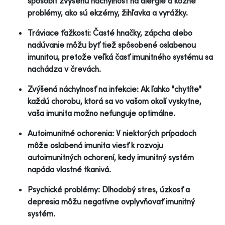
spôsobiť zvýšenú náchylnosť na alergie a kožné
problémy, ako sú ekzémy, žihľavka a vyrážky.
Tráviace ťažkosti: Časté hnačky, zápcha alebo
nadúvanie môžu byť tiež spôsobené oslabenou
imunitou, pretože veľká časť imunitného systému sa
nachádza v črevách.
Zvýšená náchylnosť na infekcie: Ak ľahko "chytíte"
každú chorobu, ktorá sa vo vašom okolí vyskytne,
vaša imunita možno nefunguje optimálne.
Autoimunitné ochorenia: V niektorých prípadoch
môže oslabená imunita viesť k rozvoju
autoimunitných ochorení, kedy imunitný systém
napáda vlastné tkanivá.
Psychické problémy: Dlhodobý stres, úzkosť a
depresia môžu negatívne ovplyvňovať imunitný
systém.