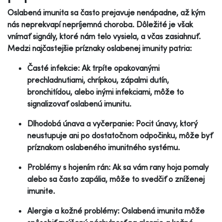
Oslabená imunita sa často prejavuje nenápadne, až kým
nás neprekvapí nepríjemná choroba. Dôležité je však
vnímať signály, ktoré nám telo vysiela, a včas zasiahnuť.
Medzi najčastejšie príznaky oslabenej imunity patria:
Časté infekcie: Ak trpíte opakovanými
prechladnutiami, chrípkou, zápalmi dutín,
bronchitídou, alebo inými infekciami, môže to
signalizovať oslabenú imunitu.
Dlhodobá únava a vyčerpanie: Pocit únavy, ktorý
neustupuje ani po dostatočnom odpočinku, môže byť
príznakom oslabeného imunitného systému.
Problémy s hojením rán: Ak sa vám rany hoja pomaly
alebo sa často zapália, môže to svedčiť o zníženej
imunite.
Alergie a kožné problémy: Oslabená imunita môže