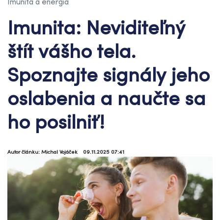
Imunita a energia
Imunita: Neviditeľný
štít vášho tela.
Spoznajte signály jeho
oslabenia a naučte sa
ho posilniť!
Autor článku: Michal Vojáček
09.11.2025 07:41