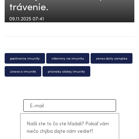
trávenie.
09.11.2025 07:41
posilnenie imunity
vitamíny na imunitu
zerex daily complex
únava a imunita
príznaky slabej imunity