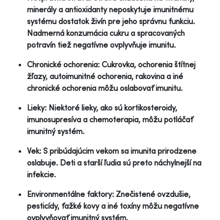
minerály a antioxidanty neposkytuje imunitnému
systému dostatok živín pre jeho správnu funkciu.
Nadmerná konzumácia cukru a spracovaných
potravín tiež negatívne ovplyvňuje imunitu.
Chronické ochorenia: Cukrovka, ochorenia štítnej
žľazy, autoimunitné ochorenia, rakovina a iné
chronické ochorenia môžu oslabovať imunitu.
Lieky: Niektoré lieky, ako sú kortikosteroidy,
imunosupresíva a chemoterapia, môžu potláčať
imunitný systém.
Vek: S pribúdajúcim vekom sa imunita prirodzene
oslabuje. Deti a starší ľudia sú preto náchylnejší na
infekcie.
Environmentálne faktory: Znečistené ovzdušie,
pesticídy, ťažké kovy a iné toxíny môžu negatívne
ovplyvňovať imunitný systém.